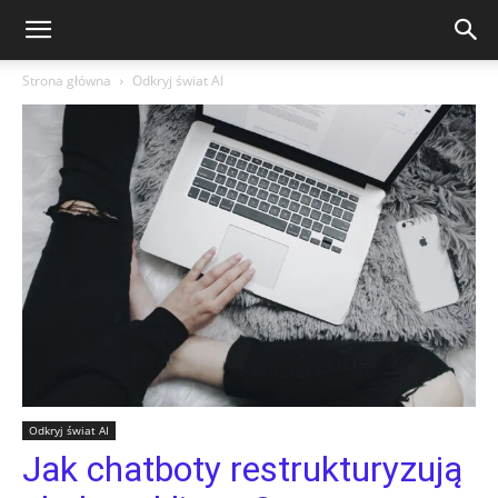
Strona główna
Odkryj świat AI
Odkryj świat AI
Jak chatboty restrukturyzują