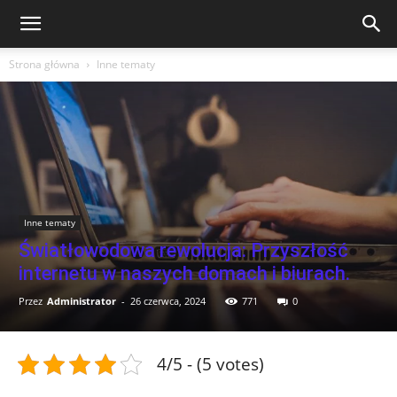
Strona główna
Inne tematy
Inne tematy
Światłowodowa rewolucja: Przyszłość
internetu w naszych domach i biurach.
Przez
Administrator
-
26 czerwca, 2024
771
0
4/5 - (5 votes)