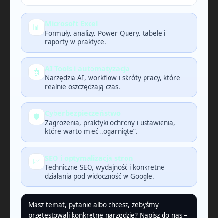
Microsoft Excel
📊
Formuły, analizy, Power Query, tabele i
raporty w praktyce.
AI Tools i automatyzacja
🤖
Narzędzia AI, workflow i skróty pracy, które
realnie oszczędzają czas.
Cyberbezpieczeństwo
🛡️
Zagrożenia, praktyki ochrony i ustawienia,
które warto mieć „ogarnięte”.
SEO i optymalizacja stron
📈
Techniczne SEO, wydajność i konkretne
działania pod widoczność w Google.
Masz temat, pytanie albo chcesz, żebyśmy
przetestowali konkretne narzędzie? Napisz do nas –