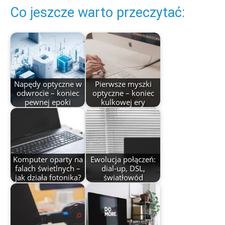
Co jeszcze warto przeczytać:
Napędy optyczne w
Pierwsze myszki
odwrocie – koniec
optyczne – koniec
pewnej epoki
kulkowej ery
Komputer oparty na
Ewolucja połączeń:
falach świetlnych –
dial-up, DSL,
jak działa fotonika?
światłowód