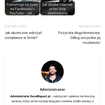
Transmisje na żywo
Jak działał Internet
na Facebooku i
przez linię
YouTube – jak…
telefoniczną
Poprzedni artykuł
Następny artykuł
Jak skutecznie wdrożyć
Pożyczka długoterminowa:
compliance w firmie?
Odkryj wszystkie jej
możliwości
Administrator
Administrator ExcelRaport.pl
– założyciel i opiekun techniczny
serwisu, który od lat rozwija blog jako rzetelne źródło wiedzy o