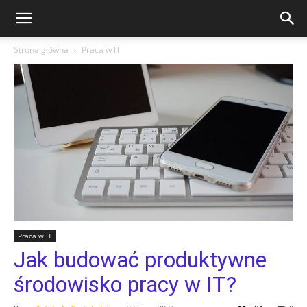
Strona główna
Praca w IT
Praca w IT
Jak budować produktywne
środowisko pracy w IT?