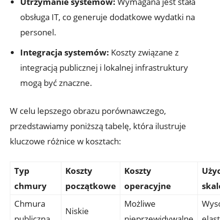
Utrzymanie systemów:
Wymagana jest ⁣stała‌
obsługa ​IT, co generuje dodatkowe wydatki ⁣na⁢
personel.
Integracja systemów:
Koszty związane z
integracją publicznej ‍i lokalnej​ infrastruktury
mogą‌ być znaczne.
W celu lepszego​ obrazu porównawczego,
przedstawiamy‍ poniższą tabelę, która⁤ ilustruje
kluczowe różnice w ​kosztach:
Typ
Koszty
Koszty⁢
Użyci
chmury
początkowe
operacyjne
ska
Chmura
Możliwe
Wys
Niskie
publiczna
‍nieprzewidywalne
elas