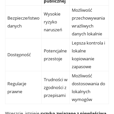
publicznej
Możliwość
Wysokie
Bezpieczeństwo
przechowywania ​
ryzyko⁤
danych
wrażliwych⁣
naruszeń
danych⁢ lokalnie
Lepsza kontrola i‌
Potencjalne
lokalne ​
Dostępność
⁤przestoje
kopiowanie
zapasowe
Możliwość
Trudności w
Regulacje
‌dostosowania do
⁢zgodności z
‍prawne
⁣lokalnych
przepisami
wymogów
Wreszcie, ⁢istnieje
ryzyko ‌związane z niewłaściwą