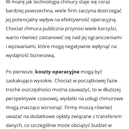
W miarę jak technologia chmury staje się coraz
bardziej powszechna, wiele⁤ firm⁢ zaczyna ‍dostrzegać
jej potencjalny wpływ na efektywność operacyjną.
Chociaż ⁤chmura​ publiczna przynosi wiele korzyści,
warto również zastanowić się nad jej ograniczeniami
i ​wyzwaniami, które mogą negatywnie wpłynąć na
wydajność biznesową.
Po pierwsze,
koszty operacyjne
‍mogą być
zaskakująco ⁣wysokie. Chociaż ​w początkowej ​fazie
troche oszczędności ⁢można ​zauważyć, to w dłuższej
⁢perspektywie czasowej,‌ wydatki na ⁣usługi chmurowe
mogą znacząco wzrosnąć.‌ Firmy muszą również‍
uważać na dodatkowe ⁢opłaty⁣ związane z ​transferem
‌danych, ‌co szczególnie może ‌obciążyć budżet w