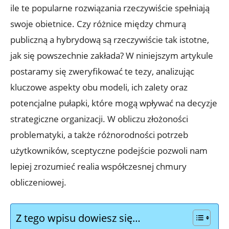
ile te popularne rozwiązania rzeczywiście spełniają ​
swoje obietnice. ​Czy różnice między chmurą​
publiczną a⁢ hybrydową są⁣ rzeczywiście tak istotne,​
jak się powszechnie zakłada? ⁤W niniejszym ‍artykule
postaramy się‍ zweryfikować ‌te ‍tezy, analizując‌
kluczowe aspekty obu ‌modeli, ich ‍zalety oraz
potencjalne ​pułapki, które ​mogą wpływać ⁤na ‍decyzje
strategiczne organizacji. W obliczu złożoności
problematyki, ⁢a​ także różnorodności ⁤potrzeb
użytkowników, sceptyczne ⁤podejście pozwoli nam
lepiej zrozumieć realia współczesnej chmury
obliczeniowej.
Z tego wpisu dowiesz się…