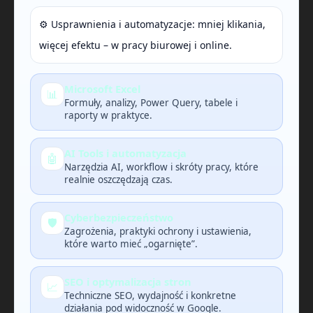
⚙️ Usprawnienia i automatyzacje: mniej klikania,
więcej efektu – w pracy biurowej i online.
Microsoft Excel
📊
Formuły, analizy, Power Query, tabele i
raporty w praktyce.
AI Tools i automatyzacja
🤖
Narzędzia AI, workflow i skróty pracy, które
realnie oszczędzają czas.
Cyberbezpieczeństwo
🛡️
Zagrożenia, praktyki ochrony i ustawienia,
które warto mieć „ogarnięte”.
SEO i optymalizacja stron
📈
Techniczne SEO, wydajność i konkretne
działania pod widoczność w Google.