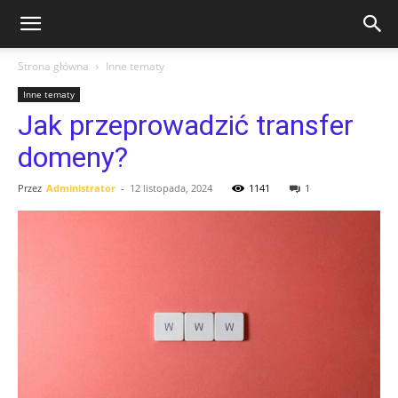
Strona główna
Inne tematy
Inne tematy
Jak przeprowadzić transfer
domeny?
Przez
Administrator
-
12 listopada, 2024
1141
1