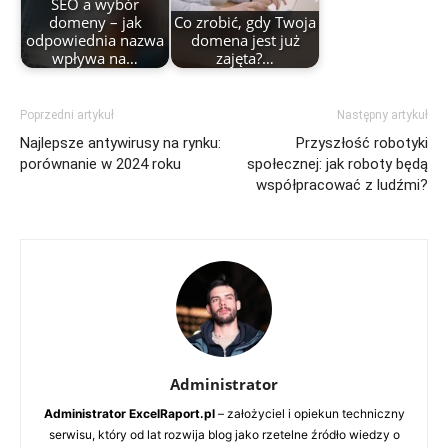
SEO a wybór
domeny – jak
Co zrobić, gdy Twoja
odpowiednia nazwa
domena jest już
wpływa na…
zajęta?…
Poprzedni artykuł
Następny artykuł
Najlepsze antywirusy na rynku:
Przyszłość robotyki
porównanie w 2024 roku
społecznej: jak roboty będą
współpracować z ludźmi?
Administrator
Administrator ExcelRaport.pl
– założyciel i opiekun techniczny
serwisu, który od lat rozwija blog jako rzetelne źródło wiedzy o