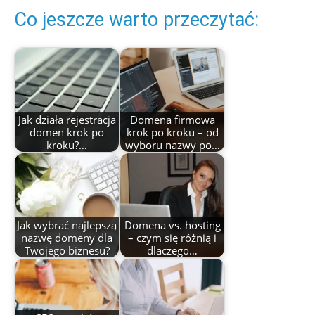
Co jeszcze warto przeczytać:
Jak działa rejestracja
Domena firmowa
domen krok po
krok po kroku – od
kroku?…
wyboru nazwy po…
Jak wybrać najlepszą
Domena vs. hosting
nazwę domeny dla
– czym się różnią i
Twojego biznesu?
dlaczego…