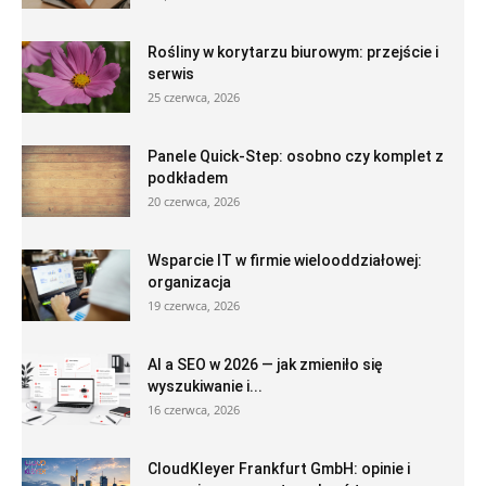
Rośliny w korytarzu biurowym: przejście i
serwis
25 czerwca, 2026
Panele Quick-Step: osobno czy komplet z
podkładem
20 czerwca, 2026
Wsparcie IT w firmie wielooddziałowej:
organizacja
19 czerwca, 2026
AI a SEO w 2026 — jak zmieniło się
wyszukiwanie i...
16 czerwca, 2026
CloudKleyer Frankfurt GmbH: opinie i