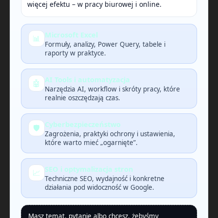
więcej efektu – w pracy biurowej i online.
Microsoft Excel
📊
Formuły, analizy, Power Query, tabele i
raporty w praktyce.
AI Tools i automatyzacja
🤖
Narzędzia AI, workflow i skróty pracy, które
realnie oszczędzają czas.
Cyberbezpieczeństwo
🛡️
Zagrożenia, praktyki ochrony i ustawienia,
które warto mieć „ogarnięte”.
SEO i optymalizacja stron
📈
Techniczne SEO, wydajność i konkretne
działania pod widoczność w Google.
Masz temat, pytanie albo chcesz, żebyśmy