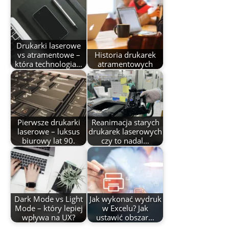
Drukarki laserowe
vs atramentowe –
Historia drukarek
która technologia…
atramentowych
Pierwsze drukarki
Reanimacja starych
laserowe – luksus
drukarek laserowych
biurowy lat 90.
czy to nadal…
Dark Mode vs Light
Jak wykonać wydruk
Mode – który lepiej
w Excelu? Jak
wpływa na UX?
ustawić obszar…