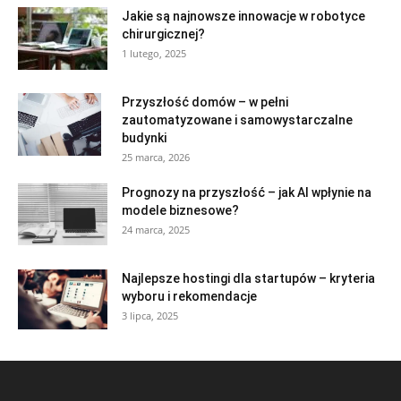
Jakie są najnowsze innowacje w robotyce
chirurgicznej?
1 lutego, 2025
Przyszłość domów – w pełni
zautomatyzowane i samowystarczalne
budynki
25 marca, 2026
Prognozy na przyszłość – jak AI wpłynie na
modele biznesowe?
24 marca, 2025
Najlepsze hostingi dla startupów – kryteria
wyboru i rekomendacje
3 lipca, 2025