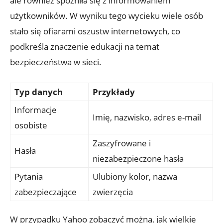
ale również ⁣spóźniła się⁣ z informowaniem
użytkowników. W ​wyniku tego wycieku⁤ wiele ⁤osób
stało się ofiarami ⁢oszustw‌ internetowych, co
podkreśla znaczenie⁢ edukacji ⁣na‍ temat
bezpieczeństwa ⁤w sieci.
Typ ​danych
Przykłady
Informacje
Imię, ⁢nazwisko, adres e-mail
osobiste
Zaszyfrowane i
Hasła
niezabezpieczone hasła
Pytania
Ulubiony kolor, nazwa
zabezpieczające
zwierzęcia
W przypadku Yahoo zobaczyć można, ⁢jak wielkie