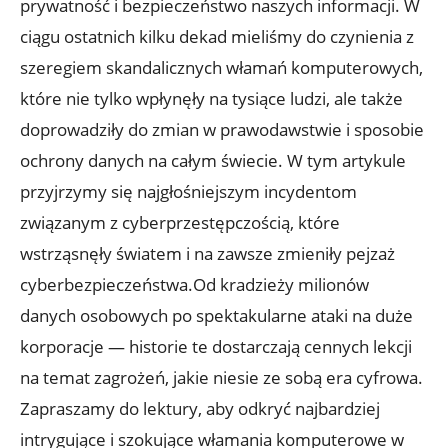
prywatność‍ i bezpieczeństwo naszych informacji. W
ciągu ostatnich kilku dekad mieliśmy do ‌czynienia⁣ z
szeregiem skandalicznych włamań komputerowych,
które nie tylko wpłynęły na⁣ tysiące ludzi, ale⁤ także
doprowadziły do zmian w prawodawstwie i​ sposobie‌
ochrony danych na całym świecie. W tym artykule⁣
przyjrzymy ‍się ⁢najgłośniejszym ‌incydentom
związanym z cyberprzestępczością, które⁢
wstrząsnęły światem i na zawsze​ zmieniły pejzaż
cyberbezpieczeństwa.Od kradzieży‌ milionów
danych osobowych po spektakularne ‌ataki na​ duże
korporacje — historie ‍te dostarczają cennych lekcji⁢
na temat zagrożeń, jakie niesie ze sobą era cyfrowa.
Zapraszamy do lektury,⁣ aby odkryć⁤ najbardziej ​
intrygujące ‌i szokujące włamania komputerowe w