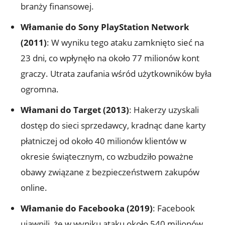
⁣branży finansowej.
Włamanie⁢ do Sony PlayStation ⁢Network‌
(2011)
: ​W ⁣wyniku tego⁤ ataku zamknięto ⁤sieć na
23 dni, co wpłynęło na około 77 milionów kont
⁣graczy. Utrata zaufania wśród użytkowników była
ogromna.
Włamani do‍ Target (2013)
: Hakerzy uzyskali
dostęp do sieci sprzedawcy, kradnąc dane karty
płatniczej od około 40 milionów⁤ klientów ⁤w⁤
okresie ​świątecznym, co ⁢wzbudziło poważne
obawy związane z bezpieczeństwem zakupów
online.
Włamanie do Facebooka⁣ (2019)
: Facebook
ujawnili, że ⁤w​ wyniku ataku około ‍540 milionów