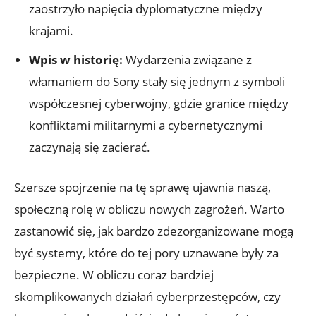
zaostrzyło‌ napięcia dyplomatyczne między
krajami.
Wpis⁤ w historię:
Wydarzenia⁤ związane z⁢
włamaniem do Sony ⁤stały ⁤się jednym z symboli ​
współczesnej ⁣cyberwojny,‍ gdzie granice między
konfliktami ​militarnymi⁣ a‍ cybernetycznymi
zaczynają⁢ się zacierać.
Szersze spojrzenie na tę sprawę ujawnia naszą,⁢
społeczną rolę w obliczu ⁣nowych⁤ zagrożeń. Warto
zastanowić się, jak bardzo ⁤zdezorganizowane mogą
być systemy, ​które do tej pory​ uznawane były‍ za
bezpieczne. W​ obliczu ​coraz bardziej
skomplikowanych​ działań cyberprzestępców, czy