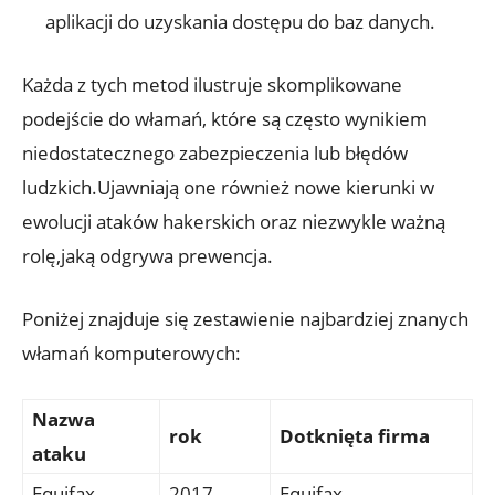
aplikacji do uzyskania dostępu do baz​ danych.
Każda z tych ​metod ⁤ilustruje skomplikowane
podejście do włamań, ‍które ‌są⁤ często ⁤wynikiem
niedostatecznego zabezpieczenia lub błędów
ludzkich.Ujawniają ⁢one również‌ nowe⁢ kierunki​ w
⁣ewolucji ataków⁣ hakerskich oraz ​niezwykle⁤ ważną
rolę,jaką ​odgrywa prewencja.
Poniżej znajduje się zestawienie ‌najbardziej ⁤znanych
włamań komputerowych:
Nazwa
rok
Dotknięta firma
ataku
Equifax
2017
Equifax