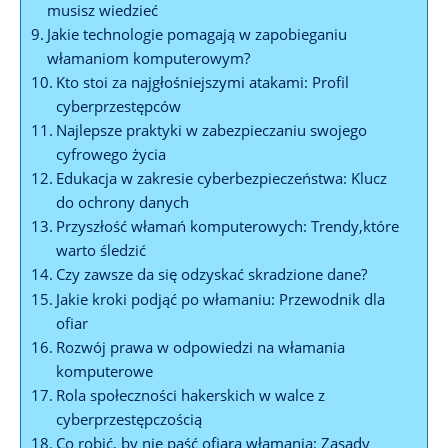
musisz wiedzieć
Jakie technologie ⁤pomagają‌ w zapobieganiu
włamaniom komputerowym?
Kto​ stoi ‍za najgłośniejszymi ⁤atakami: ‌Profil
⁤cyberprzestępców
Najlepsze praktyki w⁤ zabezpieczaniu‍ swojego
cyfrowego życia
Edukacja w zakresie‍ cyberbezpieczeństwa: ‌Klucz
do ochrony danych
Przyszłość‌ włamań ⁢komputerowych: Trendy,które
warto śledzić
Czy zawsze da ⁤się​ odzyskać skradzione dane?
Jakie kroki podjąć po‌ włamaniu: Przewodnik⁣ dla ​
ofiar
Rozwój prawa‌ w odpowiedzi na włamania
komputerowe
Rola ⁤społeczności hakerskich ‍w​ walce z
cyberprzestępczością
Co robić, ⁣by nie ‍paść ofiarą włamania: ​Zasady