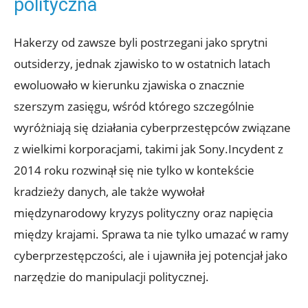
polityczna
Hakerzy​ od zawsze byli postrzegani jako sprytni​
outsiderzy, jednak zjawisko to w ostatnich latach
ewoluowało⁤ w kierunku‍ zjawiska o⁢ znacznie‌
szerszym zasięgu, wśród którego szczególnie
wyróżniają się działania cyberprzestępców ‌związane⁣
z ‍wielkimi korporacjami, takimi jak Sony.Incydent‍ z
2014 roku ⁢rozwinął⁣ się nie tylko w kontekście
kradzieży danych, ale ‍także ⁣wywołał
międzynarodowy kryzys polityczny oraz ‍napięcia
między krajami. Sprawa ta nie ⁢tylko umazać w⁣ ramy ​
cyberprzestępczości, ale i ujawniła jej‌ potencjał⁢ jako⁤
narzędzie do manipulacji‍ politycznej.