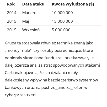
Rok
Data ataku
Kwota wyłudzona ($)
2014
Marzec
10 000 000
2015
Maj
15 000⁢ 000
2015
Wrzesień
5 000 ⁤000
Grupa ta stosowała również⁤ technikę znaną‌ jako
„money mule”, czyli osoby ‍pośredniczące, które
odbierały ⁣skradzione fundusze i przekazywały je‌
dalej.Szersza analiza ⁤strat spowodowanych atakami‌
Carbanak ujawnia, że ​ich działania miały
⁢dalekosiężny wpływ‌ na bezpieczeństwo systemów
⁣bankowych​ oraz ⁢na postrzeganie ⁤zagrożeń w
cyberprzestrzeni.