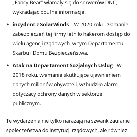
„Fancy Bear” włamały⁢ się do⁤ serwerów‍ DNC,
‍wykradając poufne informacje.
incydent z SolarWinds
– ⁤W 2020 ⁢roku,⁢ złamanie
zabezpieczeń tej firmy letniło hakerom dostęp do
wielu agencji⁣ rządowych, w ‌tym Departamentu
Skarbu i Domu Bezpieczeństwa.
Atak na​ Departament ​Sozjalnych‍ Usług
‌- ‍W ​
2018‌ roku, włamanie skutkujące ujawnieniem
danych milionów obywateli, wzbudziło alarm
dotyczący ochrony danych​ w ⁢sektorze
publicznym.
Te​ wydarzenia nie ⁤tylko⁤ narażają na szwank zaufanie
społeczeństwa⁤ do instytucji rządowych, ale również