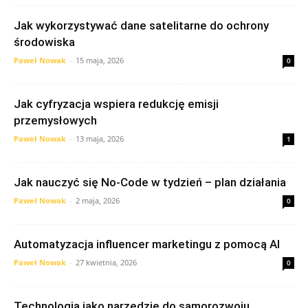
Jak wykorzystywać dane satelitarne do ochrony
środowiska
Paweł Nowak
-
15 maja, 2026
0
Jak cyfryzacja wspiera redukcję emisji
przemysłowych
Paweł Nowak
-
13 maja, 2026
1
Jak nauczyć się No-Code w tydzień – plan działania
Paweł Nowak
-
2 maja, 2026
0
Automatyzacja influencer marketingu z pomocą AI
Paweł Nowak
-
27 kwietnia, 2026
0
Technologia jako narzędzie do samorozwoju