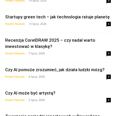
Paweł Nowak
-
14 lipca, 2026
0
Startupy green tech – jak technologia ratuje planetę
Paweł Nowak
-
13 lipca, 2026
0
Recenzja CorelDRAW 2025 – czy nadal warto
inwestować w klasykę?
Paweł Nowak
-
7 lipca, 2026
0
Czy AI pomoże zrozumieć, jak działa ludzki mózg?
Paweł Nowak
-
6 lipca, 2026
0
Czy AI może być artystą?
Paweł Nowak
-
5 lipca, 2026
0