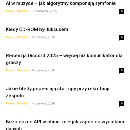
AI w muzyce – jak algorytmy komponują symfonie
Paweł Nowak
-
11 czerwca, 2026
0
Kiedy CD-ROM był luksusem
Paweł Nowak
-
9 czerwca, 2026
0
Recenzja Discord 2025 – więcej niż komunikator dla
graczy
Paweł Nowak
-
9 czerwca, 2026
0
Jakie błędy popełniają startupy przy rekrutacji
zespołu
Paweł Nowak
-
4 czerwca, 2026
0
Bezpieczne API w chmurze – jak zapobiec wyciekom
danych