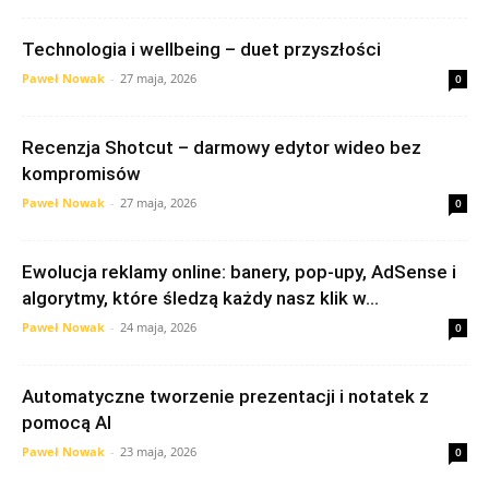
Technologia i wellbeing – duet przyszłości
Paweł Nowak
-
27 maja, 2026
0
Recenzja Shotcut – darmowy edytor wideo bez
kompromisów
Paweł Nowak
-
27 maja, 2026
0
Ewolucja reklamy online: banery, pop‑upy, AdSense i
algorytmy, które śledzą każdy nasz klik w...
Paweł Nowak
-
24 maja, 2026
0
Automatyczne tworzenie prezentacji i notatek z
pomocą AI
Paweł Nowak
-
23 maja, 2026
0