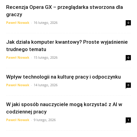
Recenzja Opera GX – przeglądarka stworzona dla
graczy
Paweł Nowak
-
16 lutego, 2026
0
Jak działa komputer kwantowy? Proste wyjaśnienie
trudnego tematu
Paweł Nowak
-
15 lutego, 2026
0
Wpływ technologii na kulturę pracy i odpoczynku
Paweł Nowak
-
14 lutego, 2026
0
W jaki sposób nauczyciele mogą korzystać z AI w
codziennej pracy
Paweł Nowak
-
9 lutego, 2026
1