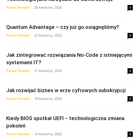
Paweł Nowak
-
26 kwietnia, 2026
0
Quantum Advantage – czy już go osiągnęliśmy?
Paweł Nowak
-
23 kwietnia, 2026
0
Jak zintegrować rozwiązania No-Code z istniejącymi
systemami IT?
Paweł Nowak
-
21 kwietnia, 2026
0
Jak rozwijać biznes w erze cyfrowych subskrypcji
Paweł Nowak
-
18 kwietnia, 2026
0
Kiedy BIOS spotkał UEFI – technologiczna zmiana
pokoleń
Paweł Nowak
-
16 kwietnia, 2026
0