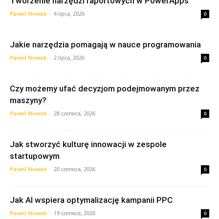
Tworzenie narzędzi raportowych w PowerApps
Paweł Nowak
-
4 lipca, 2026
0
Jakie narzędzia pomagają w nauce programowania
Paweł Nowak
-
2 lipca, 2026
0
Czy możemy ufać decyzjom podejmowanym przez
maszyny?
Paweł Nowak
-
28 czerwca, 2026
0
Jak stworzyć kulturę innowacji w zespole
startupowym
Paweł Nowak
-
20 czerwca, 2026
0
Jak AI wspiera optymalizację kampanii PPC
Paweł Nowak
-
19 czerwca, 2026
0