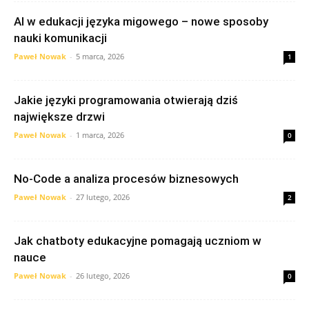
AI w edukacji języka migowego – nowe sposoby
nauki komunikacji
Paweł Nowak
-
5 marca, 2026
1
Jakie języki programowania otwierają dziś
największe drzwi
Paweł Nowak
-
1 marca, 2026
0
No-Code a analiza procesów biznesowych
Paweł Nowak
-
27 lutego, 2026
2
Jak chatboty edukacyjne pomagają uczniom w
nauce
Paweł Nowak
-
26 lutego, 2026
0