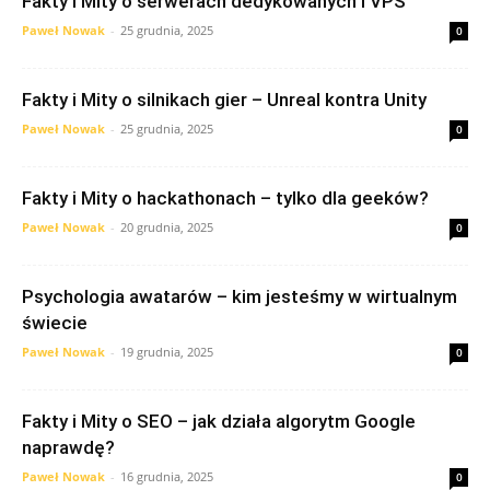
Fakty i Mity o serwerach dedykowanych i VPS
Paweł Nowak
-
25 grudnia, 2025
0
Fakty i Mity o silnikach gier – Unreal kontra Unity
Paweł Nowak
-
25 grudnia, 2025
0
Fakty i Mity o hackathonach – tylko dla geeków?
Paweł Nowak
-
20 grudnia, 2025
0
Psychologia awatarów – kim jesteśmy w wirtualnym
świecie
Paweł Nowak
-
19 grudnia, 2025
0
Fakty i Mity o SEO – jak działa algorytm Google
naprawdę?
Paweł Nowak
-
16 grudnia, 2025
0