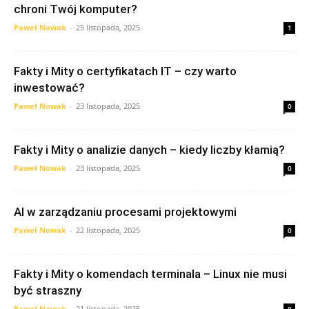
chroni Twój komputer?
Paweł Nowak
-
25 listopada, 2025
1
Fakty i Mity o certyfikatach IT – czy warto
inwestować?
Paweł Nowak
-
23 listopada, 2025
0
Fakty i Mity o analizie danych – kiedy liczby kłamią?
Paweł Nowak
-
23 listopada, 2025
0
AI w zarządzaniu procesami projektowymi
Paweł Nowak
-
22 listopada, 2025
0
Fakty i Mity o komendach terminala – Linux nie musi
być straszny
Paweł Nowak
-
21 listopada, 2025