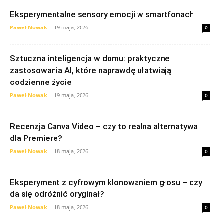
Eksperymentalne sensory emocji w smartfonach
Paweł Nowak
-
19 maja, 2026
0
Sztuczna inteligencja w domu: praktyczne
zastosowania AI, które naprawdę ułatwiają
codzienne życie
Paweł Nowak
-
19 maja, 2026
0
Recenzja Canva Video – czy to realna alternatywa
dla Premiere?
Paweł Nowak
-
18 maja, 2026
0
Eksperyment z cyfrowym klonowaniem głosu – czy
da się odróżnić oryginał?
Paweł Nowak
-
18 maja, 2026
0