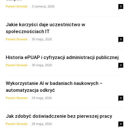
Paweł Nowak
-
3 czerwca, 2026
0
Jakie korzyści daje uczestnictwo w
społecznościach IT
Paweł Nowak
-
30 maja, 2026
0
Historia ePUAP i cyfryzacji administracji publicznej
Paweł Nowak
-
30 maja, 2026
0
Wykorzystanie AI w badaniach naukowych –
automatyzacja odkryć
Paweł Nowak
-
29 maja, 2026
0
Jak zdobyć doświadczenie bez pierwszej pracy
Paweł Nowak
-
28 maja, 2026
0