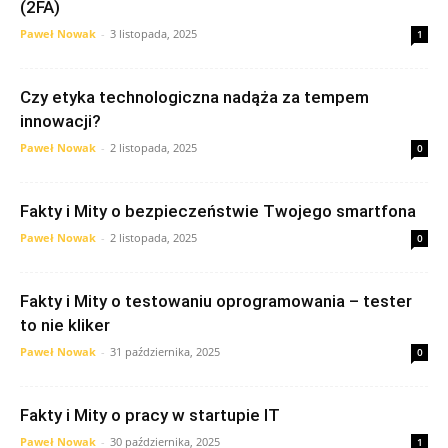
(2FA)
Paweł Nowak
-
3 listopada, 2025
1
Czy etyka technologiczna nadąża za tempem
innowacji?
Paweł Nowak
-
2 listopada, 2025
0
Fakty i Mity o bezpieczeństwie Twojego smartfona
Paweł Nowak
-
2 listopada, 2025
0
Fakty i Mity o testowaniu oprogramowania – tester
to nie kliker
Paweł Nowak
-
31 października, 2025
0
Fakty i Mity o pracy w startupie IT
Paweł Nowak
-
30 października, 2025
1