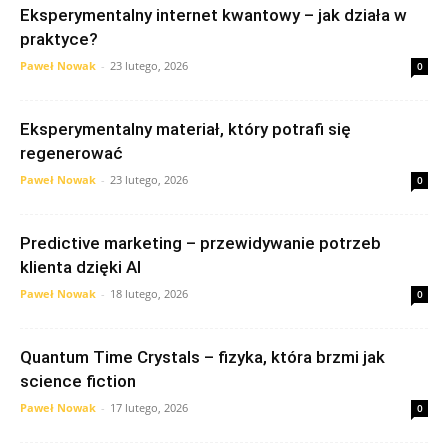
Eksperymentalny internet kwantowy – jak działa w
praktyce?
Paweł Nowak
-
23 lutego, 2026
0
Eksperymentalny materiał, który potrafi się
regenerować
Paweł Nowak
-
23 lutego, 2026
0
Predictive marketing – przewidywanie potrzeb
klienta dzięki AI
Paweł Nowak
-
18 lutego, 2026
0
Quantum Time Crystals – fizyka, która brzmi jak
science fiction
Paweł Nowak
-
17 lutego, 2026
0