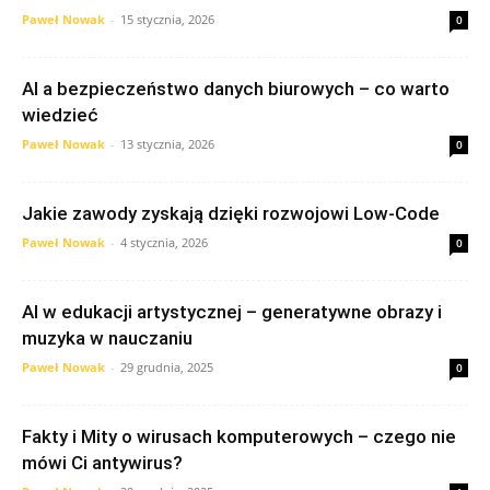
Paweł Nowak
-
15 stycznia, 2026
0
AI a bezpieczeństwo danych biurowych – co warto
wiedzieć
Paweł Nowak
-
13 stycznia, 2026
0
Jakie zawody zyskają dzięki rozwojowi Low-Code
Paweł Nowak
-
4 stycznia, 2026
0
AI w edukacji artystycznej – generatywne obrazy i
muzyka w nauczaniu
Paweł Nowak
-
29 grudnia, 2025
0
Fakty i Mity o wirusach komputerowych – czego nie
mówi Ci antywirus?