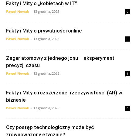
Fakty i Mity o „kobietach w IT”
Paweł Nowak
-
13 grudnia, 2025
0
Fakty i Mity o prywatności online
Paweł Nowak
-
13 grudnia, 2025
0
Zegar atomowy z jednego jonu – eksperyment
precyzji czasu
Paweł Nowak
-
13 grudnia, 2025
1
Fakty i Mity o rozszerzonej rzeczywistości (AR) w
biznesie
Paweł Nowak
-
13 grudnia, 2025
0
Czy postęp technologiczny może być
zrównoważony etycznie?