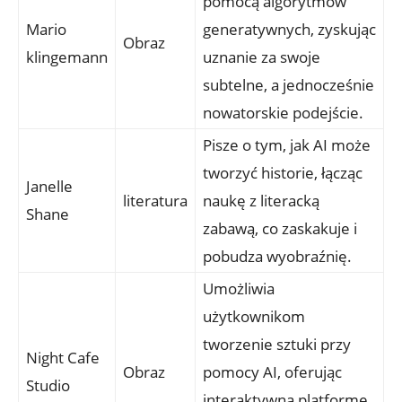
pomocą algorytmów
Mario
generatywnych, zyskując
Obraz
klingemann
uznanie za swoje
subtelne, a jednocześnie
nowatorskie podejście.
Pisze o tym, jak AI może
tworzyć historie, łącząc
Janelle
literatura
naukę z literacką
Shane
zabawą, co zaskakuje i
pobudza wyobraźnię.
Umożliwia
użytkownikom
tworzenie sztuki przy
Night Cafe
Obraz
pomocy AI, oferując
Studio
interaktywną platformę,