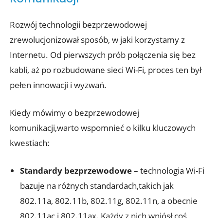
Rozwój‌ technologii bezprzewodowej
zrewolucjonizował sposób,⁤ w jaki korzystamy z
Internetu. Od pierwszych prób połączenia się bez
kabli, aż po ⁣rozbudowane sieci⁢ Wi-Fi, proces ten‍ był
pełen innowacji i ⁣wyzwań.
Kiedy mówimy o ‌bezprzewodowej ​
komunikacji,warto wspomnieć o⁤ kilku kluczowych
kwestiach:
Standardy ‌bezprzewodowe
– technologia Wi-Fi
⁤bazuje⁣ na różnych standardach,takich jak
802.11a, 802.11b, 802.11g, 802.11n, ‍a ⁢obecnie‍
802.11ac i 802.11ax.‍ Każdy z nich​ wniósł coś