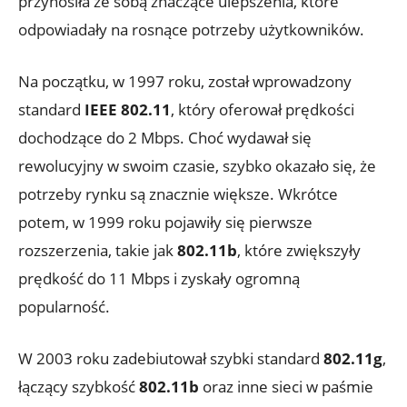
przynosiła ze sobą⁣ znaczące‌ ulepszenia, ⁣które
‌odpowiadały‌ na ‌rosnące potrzeby użytkowników.
Na ⁣początku,⁤ w 1997 ⁤roku, został wprowadzony
standard‌
IEEE⁤ 802.11
, który​ oferował prędkości
⁣dochodzące do 2 Mbps. Choć⁢ wydawał się ​
rewolucyjny ​w⁣ swoim‍ czasie, szybko okazało się, że
potrzeby rynku są znacznie większe. Wkrótce
potem, ⁣w 1999 ‍roku pojawiły się ‍pierwsze
rozszerzenia,‌ takie jak‍
802.11b
, które zwiększyły
prędkość do⁤ 11 Mbps i zyskały ogromną
popularność.
W 2003 ⁣roku zadebiutował szybki standard⁣
802.11g
,
łączący szybkość
802.11b
​oraz inne ‍sieci w paśmie⁢