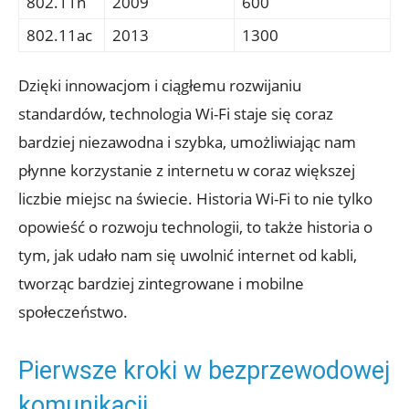
802.11n
2009
600
802.11ac
2013
1300
Dzięki​ innowacjom i ciągłemu rozwijaniu
⁢standardów, technologia Wi-Fi staje się coraz
bardziej niezawodna i‌ szybka,‌ umożliwiając nam
płynne korzystanie z internetu ⁣w ‍coraz większej
liczbie ⁤miejsc ⁣na świecie. Historia Wi-Fi ‌to nie tylko⁤
opowieść‍ o rozwoju ⁢technologii, to także historia o
tym, jak udało nam ​się ​uwolnić‌ internet od kabli,‍
tworząc bardziej zintegrowane i‌ mobilne
społeczeństwo.
Pierwsze kroki w bezprzewodowej
⁣komunikacji