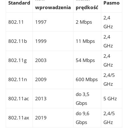
Standard
Pasmo
⁢wprowadzenia
prędkość
2,4
802.11
1997
2‌ Mbps
GHz
2,4
802.11b
1999
11 ‌Mbps
GHz
2,4
802.11g
2003
54 Mbps
GHz
2,4/5
802.11n
2009
600 Mbps
GHz
do‌ 3,5
802.11ac
2013
5 GHz
Gbps
do⁢ 9,6
2,4/5
802.11ax
2019
Gbps
GHz