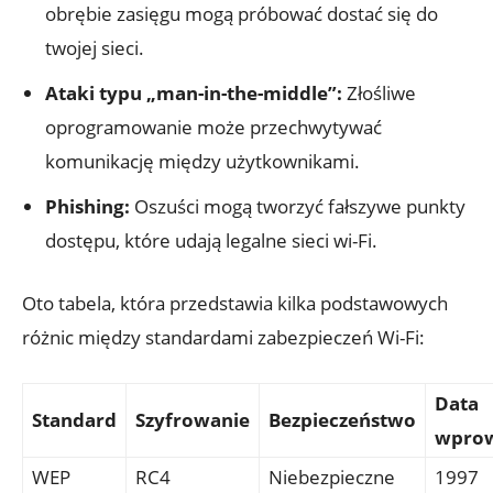
obrębie ‌zasięgu mogą próbować dostać się do​
twojej ⁢sieci.
Ataki typu „man-in-the-middle”:
‍Złośliwe⁢
oprogramowanie może przechwytywać
komunikację między użytkownikami.
Phishing:
Oszuści mogą tworzyć fałszywe ⁤punkty
dostępu, które ⁢udają legalne sieci wi-Fi.
Oto tabela, która ⁤przedstawia kilka podstawowych‌
różnic między standardami ‌zabezpieczeń Wi-Fi:
Data
Standard
Szyfrowanie
Bezpieczeństwo
wprow
WEP
RC4
Niebezpieczne
1997