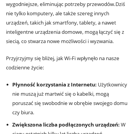
wygodniejsze, eliminując potrzeby przewodów.Dziś
nie ⁢tylko komputery, ⁣ale także szereg innych
urządzeń, takich jak smartfony,⁤ tablety, a nawet
inteligentne urządzenia domowe, mogą⁣ łączyć się z
siecią, co stwarza nowe możliwości ⁢i wyzwania.
Przyjrzyjmy się bliżej, jak Wi-Fi wpłynęło na⁣ nasze
codzienne ⁣życie:
Płynność korzystania z⁣ Internetu:
Użytkownicy
nie muszą już‍ martwić się o kabelki, mogą
poruszać⁤ się swobodnie⁣ w ⁣obrębie swojego domu
czy biura.
Zwiększona⁢ liczba‍ podłączonych ⁢urządzeń:
W​
ciągu ostatnich kilku ⁣lat,liczba urządzeń