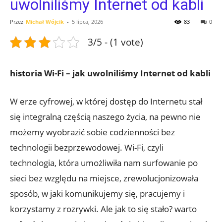
uwolniliśmy Internet od kabli
Przez
Michał Wójcik
-
5 lipca, 2026
83
0
3/5 - (1 vote)
historia ⁤Wi-Fi – ⁤jak uwolniliśmy Internet od kabli
W erze cyfrowej, w której⁢ dostęp do Internetu stał
się integralną częścią naszego życia, na pewno nie
możemy wyobrazić sobie ⁣codzienności bez
‍technologii bezprzewodowej. Wi-Fi, czyli
‌technologia, która ⁤umożliwiła⁣ nam surfowanie po
sieci bez względu na miejsce,⁣ zrewolucjonizowała
sposób, w⁢ jaki komunikujemy się, pracujemy i​
korzystamy z rozrywki. Ale ​jak‌ to się ⁣stało? warto