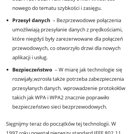
nowego do tematu ⁢szybkości i zasięgu.
Przesył danych
‍ – ⁢Bezprzewodowe połączenia
umożliwiają przesyłanie danych ‍z prędkościami,‍
które⁢ niegdyś były zarezerwowane​ dla połączeń
przewodowych, co otworzyło drzwi dla nowych
⁤aplikacji i usług.
Bezpieczeństwo
⁣ – ⁢W miarę jak​ technologie się
rozwijały,wzrosła także ‌potrzeba zabezpieczenia
przesyłanych danych. wprowadzenie protokołów
takich jak WPA i WPA2 znacznie​ poprawiło
bezpieczeństwo sieci ​bezprzewodowych.
Sięgnijmy teraz ​do początków tej⁤ technologii. ‌W
⁢1997 roku powstał pierwszy standard ⁤IEEE 802.11,