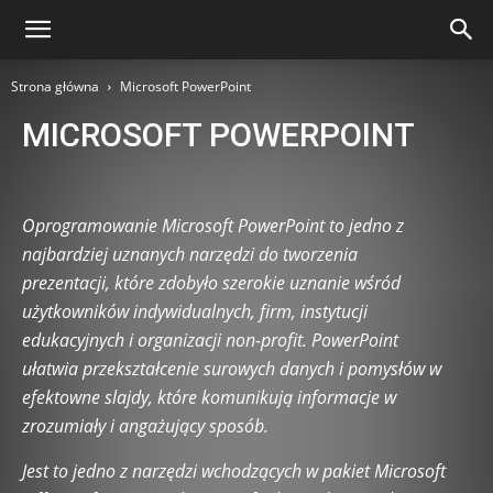
Strona główna
Microsoft PowerPoint
MICROSOFT POWERPOINT
AI Tools i automatyzacja pracy biurowej
AI w edukacji i nauce
AI w marketingu i mediach
Automatyzacja procesów
Oprogramowanie Microsoft PowerPoint to jedno z
Automatyzacja w domu (Smart Home)
Bazy danych
najbardziej uznanych narzędzi do tworzenia
Big Data i analizy danych
Blockchain i kryptowaluty
prezentacji, które zdobyło szerokie uznanie wśród
Chmura obliczeniowa
Cloud Security
użytkowników indywidualnych, firm, instytucji
Cyberatak i ochrona danych
Cyberbezpieczeństwo
edukacyjnych i organizacji non-profit. PowerPoint
Cyberhigiena
Cyberpsychologia
E-commerce i technologie
ułatwia przekształcenie surowych danych i pomysłów w
Edukacja technologiczna
Eksperymenty technologiczne
efektowne slajdy, które komunikują informacje w
Etyka technologii
Fakty i Mity
Gadżety technologiczne
zrozumiały i angażujący sposób.
Game Development
Green IT
Hackathon i konkursy IT
Hardware i akcesoria komputerowe
Jest to jedno z narzędzi wchodzących w pakiet Microsoft
Hardware retro i klasyczne technologie
Historia Internetu