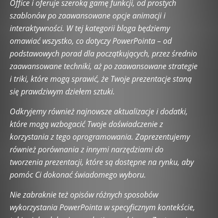
Office i oferuje szeroką gamę funkcji, od prostych
Historia technologii
Hosting i domeny
Inne tematy
szablonów po zaawansowane opcje animacji i
Innowacje i trendy przyszłości
Internet rzeczy (IoT)
interaktywności. W tej kategorii bloga będziemy
Kariera i rozwój w branży IT
Kultura cyfrowa
omawiać wszystko, co dotyczy PowerPointa – od
Low-Code i No-Code
Microsoft Excel
Microsoft PowerPoint
podstawowych porad dla początkujących, przez średnio
Microsoft Word
Nowoczesne technologie w biznesie
zaawansowane techniki, aż po zaawansowane strategie
Odkryj świat AI
Open Source
Podcasting i streaming
i triki, które mogą sprawić, że Twoje prezentacje staną
Praca w IT
Praca zdalna w IT
Prawo IT i RODO
się prawdziwym dziełem sztuki.
Programowanie i kodowanie
Przeglądarki internetowe
Pytania od Czytelników
Quantum Computing
Robotyka
Odkryjemy również najnowsze aktualizacje i dodatki,
Rozwiązania mobilne
Rozwój oprogramowania
które mogą wzbogacić Twoje doświadczenie z
SEO i optymalizacja stron
Serwery
Social Media i technologia
korzystania z tego oprogramowania. Zaprezentujemy
Startupy technologiczne
Strefa Czytelników
Systemy operacyjne
również porównania z innymi narzędziami do
Sztuczna inteligencja w biznesie
tworzenia prezentacji, które są dostępne na rynku, aby
Sztuczna inteligencja w codziennym życiu
Tech Lifestyle
pomóc Ci dokonać świadomego wyboru.
Technologie VRAR
Testowanie oprogramowania
Testy i recenzje oprogramowania
Tworzenie aplikacji webowych
Nie zabraknie też opisów różnych sposobów
UXUI Design
WordPress
Wywiady
wykorzystania PowerPointa w specyficznym kontekście,
Zrównoważone technologie (Sustainable Tech)