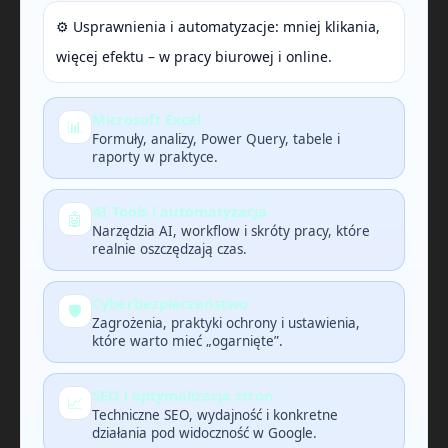
⚙️ Usprawnienia i automatyzacje: mniej klikania,
więcej efektu – w pracy biurowej i online.
Microsoft Excel
📊
Formuły, analizy, Power Query, tabele i
raporty w praktyce.
AI Tools i automatyzacja
🤖
Narzędzia AI, workflow i skróty pracy, które
realnie oszczędzają czas.
Cyberbezpieczeństwo
🛡️
Zagrożenia, praktyki ochrony i ustawienia,
które warto mieć „ogarnięte”.
SEO i optymalizacja stron
📈
Techniczne SEO, wydajność i konkretne
działania pod widoczność w Google.