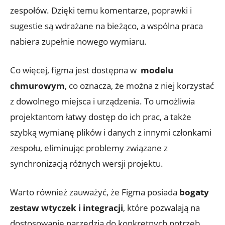
zespołów. Dzięki temu ⁢komentarze, poprawki i
sugestie są ‌wdrażane na​ bieżąco, a ⁤wspólna praca
nabiera ‌zupełnie nowego‌ wymiaru.
Co więcej, figma jest ⁤dostępna ​w ‌
modelu
chmurowym
, co oznacza, że⁤ można z niej⁤ korzystać
z dowolnego miejsca i ‌urządzenia.⁤ To​ umożliwia
‍projektantom łatwy dostęp do ich‍ prac, a także⁣
szybką wymianę plików⁤ i danych‌ z​ innymi członkami
zespołu, eliminując ⁤problemy ​związane⁢ z‍
synchronizacją różnych wersji ⁤projektu.
Warto również zauważyć, ‍że Figma posiada​
bogaty
zestaw wtyczek i⁤ integracji
, które pozwalają na
dostosowanie narzędzia do konkretnych potrzeb