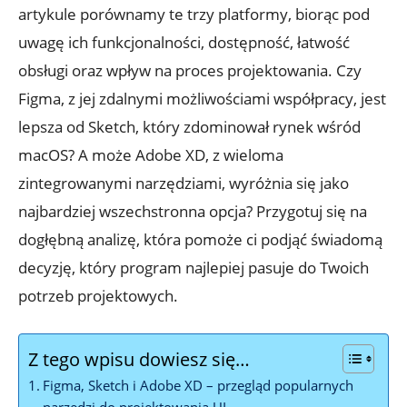
artykule porównamy te trzy platformy,⁢ biorąc pod
uwagę ich ⁤funkcjonalności, ⁤dostępność, łatwość
obsługi oraz wpływ‍ na proces‌ projektowania. Czy ​
Figma, z jej ​zdalnymi możliwościami współpracy, jest
lepsza od Sketch, który zdominował rynek wśród
macOS? ​A może Adobe XD, z wieloma
zintegrowanymi narzędziami, wyróżnia się jako
najbardziej wszechstronna opcja? Przygotuj się na​
dogłębną analizę, która pomoże​ ci podjąć świadomą
‌decyzję,‌ który program najlepiej pasuje do Twoich⁣
potrzeb ‍projektowych.
Z tego wpisu dowiesz się…
Figma,‍ Sketch i ⁢Adobe XD‌ – przegląd​ popularnych‌
narzędzi do projektowania UI