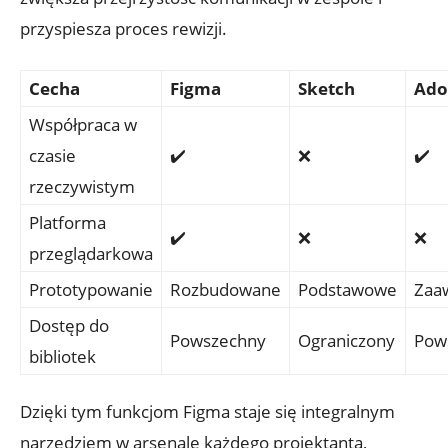
przyspiesza proces rewizji.
Cecha
Figma
Sketch
Ado
Współpraca w
czasie‌
✔️
❌
✔️
rzeczywistym
Platforma
✔️
❌
❌
przeglądarkowa
Prototypowanie
Rozbudowane
Podstawowe
Zaa
Dostęp do
Powszechny
Ograniczony
Pow
‌bibliotek
Dzięki⁢ tym funkcjom Figma staje się integralnym
narzędziem⁢ w arsenale​ każdego ⁢projektanta, ​