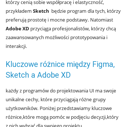
którzy cenią sobie‌ współpracę ⁣i ‌elastyczność,
⁤przykładem
Sketch
​ będzie program dla tych, którzy
preferują‍ prostotę‌ i mocne ⁤podstawy. ​Natomiast
Adobe⁤ XD
przyciąga profesjonalistów, którzy ⁣chcą
⁤zaawansowanych możliwości​ prototypowania i ​
interakcji.
Kluczowe różnice między Figma,
⁣Sketch a Adobe ⁢XD
każdy​ z programów‌ do projektowania UI ma swoje
unikalne ​cechy,​ które przyciągają różne grupy ​
użytkowników.‍ Poniżej​ przedstawiamy kluczowe
⁢różnice,które mogą pomóc w podjęciu decyzji,który
z nich⁤ wybrać dla⁢ swojego projektu.