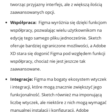
tworząc przyjazny interfejs, ale z większą ilością
‌zaawansowanych‌ opcji.
Współpraca:
‌ Figma wyróżnia się dzięki‌ funkcjom
współpracy, pozwalając wielu ⁣użytkownikom na
⁤edycję ​tego⁣ samego pliku jednocześnie. ⁤Sketch
oferuje bardziej ograniczone⁤ możliwości, ​a ​Adobe
⁤XD ⁣stara ‌się dogonić Figma pod względem‍ funkcji
współpracy, chociaż nie jest jeszcze ⁣tak
zaawansowane.
Integracje:
Figma ma​ bogaty⁤ ekosystem wtyczek
i integracji, które mogą znacznie zwiększyć jego
⁤funkcjonalność. Sketch również⁣ ma imponującą
liczbę ‌wtyczek, ale⁤ niektóre⁤ z nich mogą wymagać
manualnej instalacji i konfiguracji. Adobe