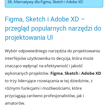
Alternatywy dla Figma,​ Sketch i Adobe‌ XD
Figma,‍ Sketch i ⁢Adobe XD‌ –
przegląd​ popularnych‌ narzędzi do
projektowania UI
Wybór odpowiedniego narzędzia⁤ do projektowania​
interfejsów użytkownika to ⁢decyzja, która może
znacząco⁤ wpłynąć na efektywność ‍i ⁣jakość
wykonanych projektów.
Figma
,
Sketch
i
Adobe ⁢XD
to trzy liderujące⁣ rozwiązania w tej⁢ dziedzinie, ‌z
różnymi ⁤funkcjami i możliwościami, które
przyciągają zarówno profesjonalistów,​ jak ‌i‍
amatorów.