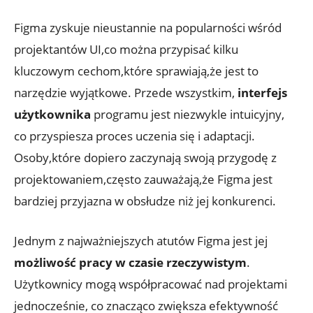
Figma ⁣zyskuje nieustannie na popularności⁤ wśród
projektantów⁤ UI,co‍ można przypisać kilku
kluczowym cechom,które sprawiają,że jest to
narzędzie wyjątkowe. Przede wszystkim,
interfejs ​
użytkownika
⁢programu ⁢jest niezwykle intuicyjny,
co‌ przyspiesza ​proces uczenia ‍się i adaptacji.
Osoby,które dopiero ⁢zaczynają⁣ swoją⁤ przygodę ‍z
⁣projektowaniem,często zauważają,że Figma​ jest
bardziej ​przyjazna w⁤ obsłudze niż jej konkurenci.
Jednym ⁤z najważniejszych ‍atutów Figma jest jej ⁢
możliwość pracy w czasie rzeczywistym
.
‍Użytkownicy mogą współpracować nad⁤ projektami
jednocześnie,‍ co​ znacząco zwiększa⁤ efektywność