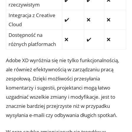
rzeczywistym
Integracja z Creative
✔️
❌
❌
Cloud
Dostępność na⁣
❌
✔️
❌
różnych platformach
Adobe XD​ wyróżnia się nie tylko funkcjonalnością,‌
ale również efektywnością w zarządzaniu pracą
zespołową. Dzięki ‍możliwości przesyłania
komentarzy i sugestii, projektanci mogą⁣ łatwo
uzgadniać​ wszelkie ⁤zmiany​ i modyfikacje.⁤ jest⁣ to
znacznie bardziej przejrzyste niż⁢ w przypadku
wysyłania e-maili⁣ czy odbywania długich ‍spotkań.
W⁣ erze szybko zmieniających się trendów ‍w