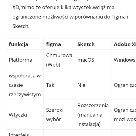
XD,mimo że ‌oferuje kilka wtyczek,wciąż ma⁣
ograniczone ⁣możliwości w porównaniu⁣ do ‌Figma i
Sketch.
funkcja
figma
Sketch
Adobe X
Chmurowa
Platforma
macOS
Windows 
⁢(Web)
współpraca‍ w
czasie
Tak
Nie
Ogranicz
rzeczywistym
Rozszerzenia
Szeroki
Ogranicz
Wtyczki
(manualna
wybór
możliwoś
instalacja)
Interfejs