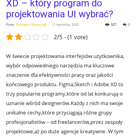
XD – który program do
projektowania UI wybrać?
Przez
Grzegorz Błaszczyk
-
11 kwietnia, 2025
327
0
2/5 - (1 vote)
W świecie projektowania interfejsów użytkownika,
⁤wybór ⁢odpowiedniego narzędzia ma kluczowe ​
znaczenie dla efektywności pracy ‌oraz jakości
końcowego produktu. ​Figma,Sketch‍ i ​Adobe XD to⁣
trzy popularne programy,które ⁤od lat ‍konkurują o
uznanie ⁢wśród designerów.Każdy ⁢z nich ma swoje
‍unikalne cechy,które przyciągają ‍różne grupy
profesjonalistów – od ‍freelancerów,przez⁤ zespoły
projektowe,aż po⁤ duże agencje kreatywne. W tym⁤