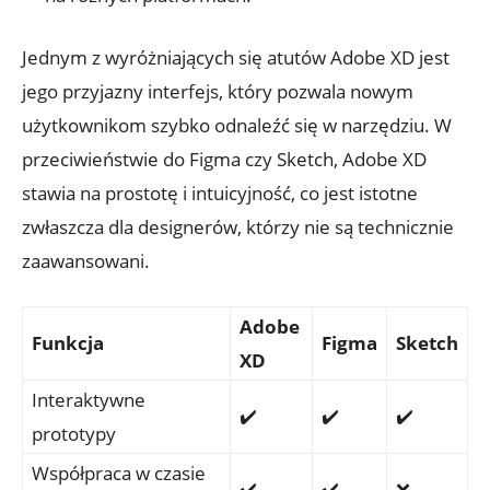
Jednym‌ z wyróżniających⁤ się‌ atutów ⁤Adobe XD ​jest
‍jego przyjazny interfejs, który pozwala ​nowym
użytkownikom ​szybko odnaleźć się ⁤w‌ narzędziu. W
przeciwieństwie do Figma czy Sketch, Adobe XD⁢
stawia na prostotę i intuicyjność, co jest istotne
zwłaszcza dla⁤ designerów, ​którzy nie ⁤są technicznie​
zaawansowani.
Adobe
Funkcja
Figma
Sketch
XD
Interaktywne
✔️
✔️
✔️
prototypy
Współpraca w czasie
✔️
✔️
❌