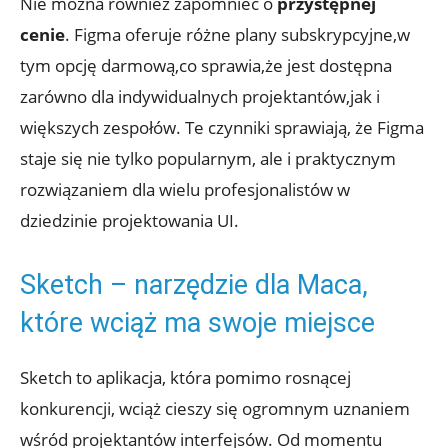
Nie można również zapomnieć o‌
przystępnej
cenie
. Figma oferuje⁢ różne plany ⁢subskrypcyjne,w ​
tym opcję darmową,co sprawia,że jest​ dostępna
⁤zarówno dla‌ indywidualnych⁤ projektantów,jak i ​
większych zespołów. Te ⁤czynniki‍ sprawiają, że Figma
staje się ⁢nie tylko popularnym, ‌ale i‌ praktycznym
rozwiązaniem ​dla wielu profesjonalistów w
dziedzinie projektowania UI.
Sketch – narzędzie⁢ dla⁣ Maca,
które⁤ wciąż ma ⁣swoje ⁣miejsce
Sketch to‌ aplikacja, która pomimo rosnącej
konkurencji, wciąż cieszy się ogromnym uznaniem
wśród projektantów interfejsów. ⁣Od momentu