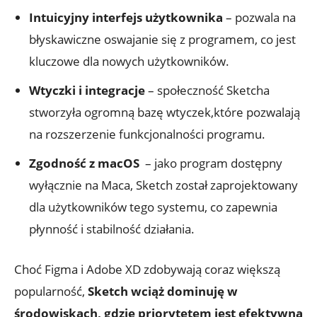
Intuicyjny interfejs użytkownika
– ‌pozwala ‌na
błyskawiczne oswajanie się z programem, co jest⁣
kluczowe dla nowych ‌użytkowników.
Wtyczki i ⁢integracje
– ⁢społeczność Sketcha
stworzyła‍ ogromną bazę wtyczek,które‌ pozwalają
⁤na ⁤rozszerzenie funkcjonalności programu.
Zgodność z ⁢macOS
​ – jako ‍program dostępny
⁤wyłącznie na Maca, Sketch został zaprojektowany
dla użytkowników tego systemu, ⁤co zapewnia
płynność i ‌stabilność‍ działania.
Choć Figma ⁢i Adobe XD zdobywają ⁢coraz większą
popularność,
Sketch wciąż ‍dominuję ⁤w
środowiskach,​ gdzie priorytetem jest efektywna