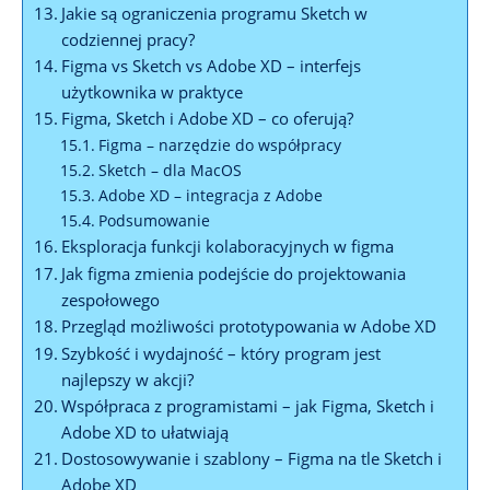
Jakie są⁢ ograniczenia programu Sketch ​w
codziennej⁢ pracy?
Figma vs ⁢Sketch vs Adobe XD ‍–⁣ interfejs
użytkownika w praktyce
Figma, ⁢Sketch i Adobe ‍XD‌ – co ‍oferują?
Figma ⁤– narzędzie do współpracy
Sketch –⁣ dla MacOS
Adobe XD ‍– integracja ​z⁢ Adobe
Podsumowanie
Eksploracja⁢ funkcji kolaboracyjnych‌ w ‍figma
Jak⁤ figma⁣ zmienia ⁢podejście do ⁣projektowania
zespołowego
Przegląd ​możliwości prototypowania w Adobe XD
Szybkość⁣ i‍ wydajność⁣ – ⁣który ​program jest
‌najlepszy w akcji?
Współpraca​ z ‍programistami – jak Figma,‌ Sketch i
Adobe ⁢XD to ułatwiają
Dostosowywanie⁢ i szablony – Figma na tle Sketch i
Adobe⁤ XD