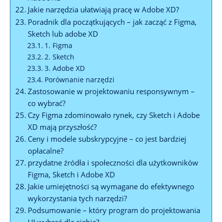
Jakie narzędzia ułatwiają ⁢pracę w​ Adobe‍ XD?
Poradnik dla⁤ początkujących ⁣– ⁢jak zacząć⁤ z Figma,
Sketch lub⁤ adobe XD
1.⁢ Figma
2. Sketch
3. Adobe XD
Porównanie narzędzi
Zastosowanie ⁢w projektowaniu responsywnym –
co wybrać?
Czy Figma ⁤zdominowało rynek, ​czy Sketch i Adobe
‌XD mają przyszłość?
Ceny i modele subskrypcyjne – co ​jest ‌bardziej⁤
opłacalne?
przydatne⁢ źródła i⁤ społeczności‌ dla użytkowników
Figma, Sketch i ​Adobe ‍XD
Jakie umiejętności ‌są wymagane​ do efektywnego
wykorzystania‍ tych narzędzi?
Podsumowanie – który program⁤ do ​projektowania‍
UI wybrać⁤ dla siebie?