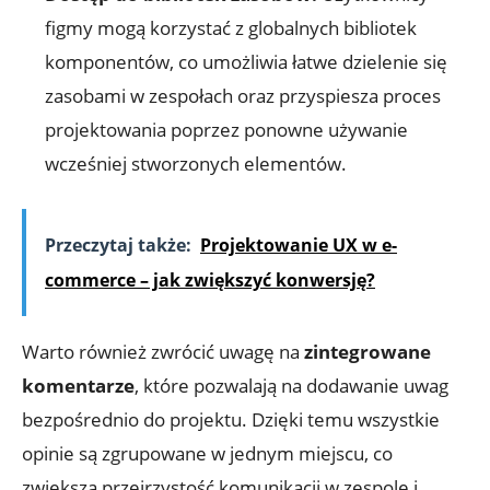
figmy mogą korzystać z globalnych bibliotek
komponentów, co ⁢umożliwia łatwe dzielenie się
zasobami w⁤ zespołach ⁢oraz‌ przyspiesza ⁣proces
projektowania⁢ poprzez ponowne ⁢używanie
wcześniej stworzonych​ elementów.
Przeczytaj także:
Projektowanie UX w e-
commerce – jak zwiększyć konwersję?
Warto również zwrócić uwagę ‍na⁢
zintegrowane
‍komentarze
,‍ które pozwalają na dodawanie uwag
bezpośrednio ⁢do projektu. Dzięki temu wszystkie
opinie są ⁣zgrupowane‌ w⁣ jednym⁤ miejscu, co
zwiększa ⁤przejrzystość ​komunikacji‌ w ​zespole i