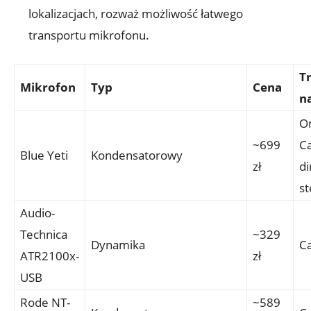
lokalizacjach, rozważ możliwość łatwego
transportu mikrofonu.
T
Mikrofon
Typ
Cena
n
Om
~699
Ca
Blue Yeti
Kondensatorowy
zł
di
st
Audio-
Technica
~329
Dynamika
Ca
ATR2100x-
zł
USB
Rode NT-
~589