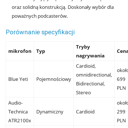
oraz solidną konstrukcją. Doskonały wybór dla
poważnych podcasterów.
Porównanie specyfikacji
Tryby
mikrofon
Typ
Cen
nagrywania
Cardioid,
okoł
omnidirectional,
Blue Yeti
Pojemnościowy
699
Bidirectional,
PLN
Stereo
Audio-
okoł
Technica
Dynamiczny
Cardioid
299
ATR2100x
PLN