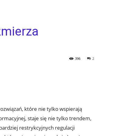
zmierza
396
2
związań, które nie tylko wspierają
ormacyjnej, staje się nie tylko trendem,
ardziej restrykcyjnych regulacji