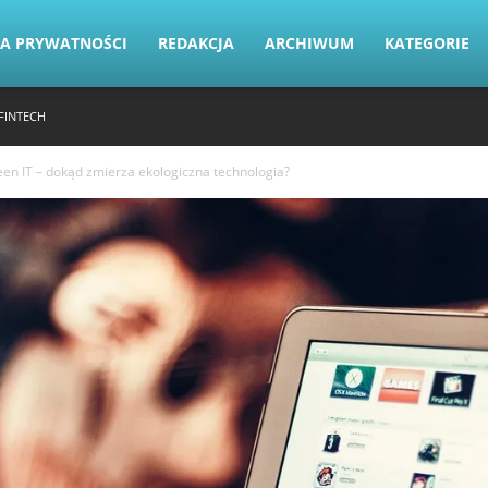
KA PRYWATNOŚCI
REDAKCJA
ARCHIWUM
KATEGORIE
FINTECH
een IT – dokąd zmierza ekologiczna technologia?