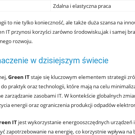
Zdalna i elastyczna praca
ii to nie tylko konieczność, ale także duża szansa na inn
en IT przynosi korzyści zarówno środowisku,jak i samej br
nego rozwoju.
znaczenie w dzisiejszym świecie
nej,
Green IT
staje się kluczowym elementem strategii z
 do praktyk oraz technologii, które mają na celu minimal
 zarządzanie zasobami IT. W kontekście globalnych zmian
życia energii oraz ograniczenia produkcji odpadów elektro
reen IT
jest wykorzystanie energooszczędnych urządzeń
ć zapotrzebowanie na energię, co korzystnie wpływa na b