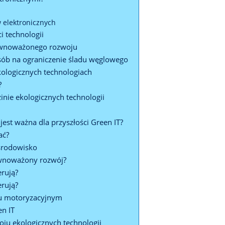
 elektronicznych
i technologii
ównoważonego rozwoju
osób na ograniczenie śladu węglowego
ekologicznych technologiach
?
inie ekologicznych technologii
st ważna dla przyszłości Green IT?
ać?
 środowisko
ównoważony rozwój?
erują?
erują?
ku motoryzacyjnym
en IT
oju ekologicznych technologii