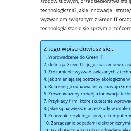
środowiskowych, przedsiębiorstwa stają
technologiczna? Jakie innowacje i stra
wyzwaniom związanym z Green IT oraz za
technologia stanie się sprzymierzeńcem
Z tego wpisu dowiesz się…
Wprowadzenie do Green IT
definicja Green IT i jego znaczenie w dzi
Zrozumienie wyzwań związanych z techn
Jak zmieniają się potrzeby ekologiczne 
Rola energii odnawialnej w rozwoju Gree
Zrównoważony rozwój a innowacje techn
Przykłady firm, które skutecznie wprowa
Jakie są największe przeszkody w implem
Znaczenie recyklingu sprzętu komputer
Zarządzanie odpadami elektronicznymi 
Jak skutecznie zarządzać odpadami ele