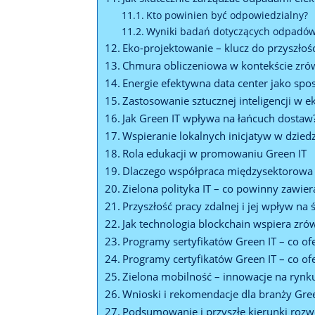
Kto powinien być odpowiedzialny?
Wyniki badań dotyczących odpadów
Eko-projektowanie – klucz do przyszłośc
Chmura obliczeniowa w kontekście zr
Energie efektywna data center jako sp
Zastosowanie sztucznej inteligencji w 
Jak Green IT wpływa na łańcuch dostaw
Wspieranie lokalnych inicjatyw w dziedz
Rola edukacji w promowaniu Green IT
Dlaczego współpraca międzysektorowa je
Zielona polityka IT – co powinny zawier
Przyszłość pracy zdalnej i jej wpływ na
Jak technologia blockchain wspiera zr
Programy sertyfikatów Green IT – co of
Programy certyfikatów Green IT – co of
Zielona mobilność – innowacje na ryn
Wnioski i rekomendacje dla branży Gre
Podsumowanie i przyszłe kierunki rozw