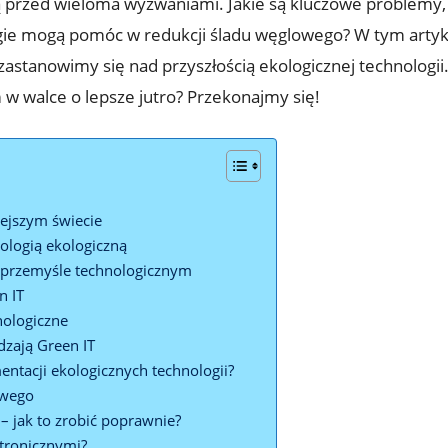
 przed wieloma wyzwaniami. Jakie są kluczowe problemy, 
tegie mogą pomóc w redukcji śladu węglowego? W tym arty
stanowimy się nad przyszłością ekologicznej technologii.
 w walce o lepsze jutro? Przekonajmy się!
siejszym świecie
ologią ekologiczną
w przemyśle technologicznym
n IT
ologiczne
dzają Green IT
entacji ekologicznych technologii?
owego
– jak to zrobić poprawnie?
ktronicznymi?