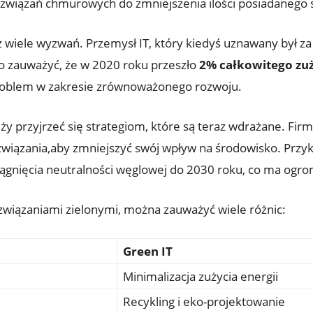
ozwiązań chmurowych do zmniejszenia ilości posiadanego 
 wiele wyzwań. Przemysł IT, który kiedyś uznawany był za l
o zauważyć, że w 2020 roku przeszło
2% całkowitego zuż
roblem w zakresie zrównoważonego rozwoju.
ży przyjrzeć się strategiom, które są teraz wdrażane. Firm
związania,aby zmniejszyć swój wpływ na środowisko. Przy
iągnięcia neutralności węglowej do 2030 roku, co ma ogro
ozwiązaniami zielonymi, można zauważyć wiele różnic:
Green IT
Minimalizacja zużycia energii
Recykling i eko-projektowanie