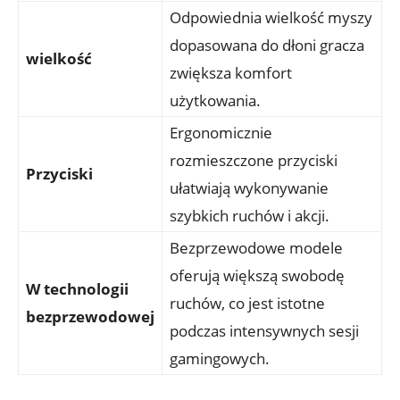
Odpowiednia wielkość myszy
dopasowana do dłoni gracza
wielkość
zwiększa komfort
użytkowania.
Ergonomicznie
rozmieszczone przyciski
Przyciski
ułatwiają wykonywanie
szybkich ruchów i akcji.
Bezprzewodowe modele
oferują większą swobodę
W technologii
ruchów, co jest istotne
bezprzewodowej
podczas intensywnych sesji
gamingowych.