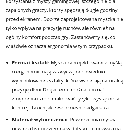
‌korzystania​ z myszy gamingowej, szczególnie dla
zapalonych graczy, którzy spędzają długie godziny
przed ekranem. Dobrze ⁣zaprojektowana myszka nie
tylko wpływa‌ na precyzję ruchów,⁢ ale również na
⁢ogólny komfort podczas gry.‍ Zastanówmy się, co
‍właściwie oznacza ergonomia w tym przypadku.
Forma i kształt:
Myszki zaprojektowane z myślą
o ergonomii mają zazwyczaj odpowiednio
wyprofilowane kształty, które⁣ wspierają naturalną
pozycję dłoni.Dzięki temu można uniknąć
zmęczenia i ‍zminimalizować ryzyko wystąpienia
kontuzji, takich jak zespół cieśni nadgarstka.
Materiał wykończenia:
⁣ Powierzchnia myszy
powinna być przyjemna w dotyku, co pozwala na