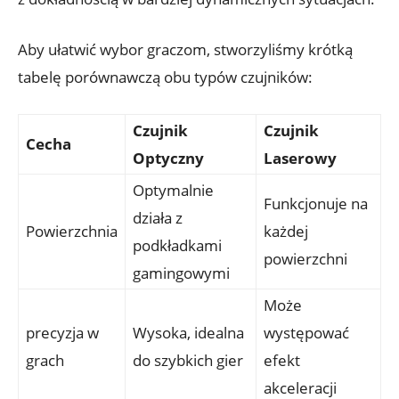
Aby ułatwić wybor graczom, stworzyliśmy krótką
tabelę porównawczą obu typów czujników:
Czujnik
Czujnik
Cecha
Optyczny
Laserowy
Optymalnie
Funkcjonuje na
działa z
Powierzchnia
każdej
podkładkami
powierzchni
gamingowymi
Może
precyzja ‌w
Wysoka, idealna
występować
grach
do szybkich gier
efekt
akceleracji