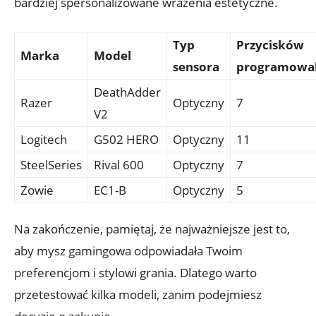
bardziej spersonalizowane wrażenia estetyczne.
Typ
Przycisków
Marka
Model
sensora
programowa
DeathAdder
Razer
Optyczny
7
⁤V2
Logitech
G502 HERO
Optyczny
11
SteelSeries
Rival 600
Optyczny
7
Zowie
EC1-B
Optyczny
5
Na ⁣zakończenie, pamiętaj, że najważniejsze jest to,
aby⁣ mysz gamingowa ‌odpowiadała Twoim
preferencjom i stylowi grania. Dlatego warto
przetestować kilka modeli, zanim podejmiesz