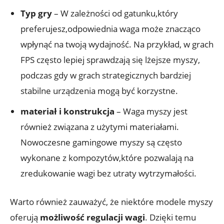
Typ gry
‍– W zależności ⁢od ⁢gatunku,który
preferujesz,odpowiednia waga może‌ znacząco‍
wpłynąć na‍ twoją wydajność. Na przykład, w ‌grach
FPS często lepiej sprawdzają się lżejsze myszy,
podczas gdy w​ grach​ strategicznych bardziej
stabilne urządzenia​ mogą być korzystne.
materiał i konstrukcja
– Waga myszy jest
również związana z użytymi materiałami.
Nowoczesne gamingowe myszy są często
wykonane ⁤z kompozytów,które⁤ pozwalają na
zredukowanie wagi ⁢bez utraty wytrzymałości.
Warto również zauważyć, że niektóre ​modele⁤ myszy
oferują
możliwość regulacji wagi
. Dzięki ⁣temu