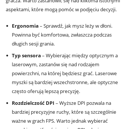
gracza. Warto zastanowić się nad ‍kilkoma istotnymi
aspektami, które mogą pomóc w‌ podjęciu⁤ decyzji.
Ergonomia
– Sprawdź, jak mysz leży w dłoni.
Powinna być komfortowa, zwłaszcza podczas
długich sesji grania.
Typ sensora
– Wybierając między optycznym a
laserowym, zastanów się nad rodzajem
⁣powierzchni, ⁤na której będziesz grać. Laserowe
myszki są bardziej wszechstronne, ale optyczne
często oferują lepszą precyzję.
Rozdzielczość DPI
– Wyższe ⁣DPI pozwala na
bardziej precyzyjne ruchy,⁤ które są szczególnie
ważne‌ w grach FPS. Warto ​jednak​ wybierać