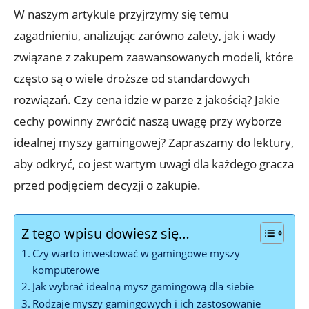
W naszym artykule przyjrzymy się temu
zagadnieniu, analizując zarówno zalety,⁢ jak i wady
związane z zakupem zaawansowanych modeli, które
często są o wiele droższe od standardowych
rozwiązań. Czy cena idzie w parze z jakością? Jakie
cechy powinny zwrócić naszą uwagę przy wyborze
idealnej myszy gamingowej? Zapraszamy do lektury,
aby ⁣odkryć, co jest wartym uwagi dla każdego gracza
przed⁣ podjęciem decyzji o zakupie.
Z tego wpisu dowiesz się…
Czy warto inwestować w gamingowe​ myszy
komputerowe
Jak wybrać idealną mysz gamingową dla siebie
Rodzaje myszy⁢ gamingowych i ich zastosowanie