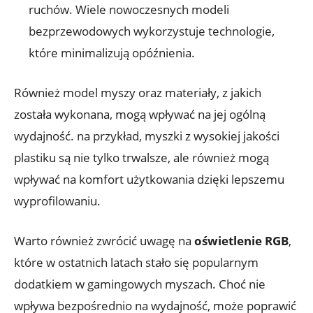
ruchów. Wiele nowoczesnych modeli
bezprzewodowych wykorzystuje technologie,
które minimalizują opóźnienia.
Również model myszy oraz materiały, z jakich‌
została wykonana, mogą wpływać na jej ogólną
wydajność. na przykład, myszki ‌z wysokiej jakości
plastiku są ​nie⁣ tylko trwalsze, ale również mogą
wpływać na komfort użytkowania dzięki lepszemu
wyprofilowaniu.
Warto również zwrócić uwagę⁤ na
oświetlenie RGB
,
które⁣ w ostatnich latach stało się ‌popularnym
dodatkiem w gamingowych myszach. Choć nie
wpływa ⁢bezpośrednio na wydajność, może poprawić