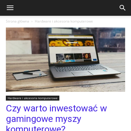
Strona główna
Hardware i akcesoria komputerowe
Hardware i akcesoria komputerowe
Czy warto inwestować w
gamingowe myszy
komputerowe?