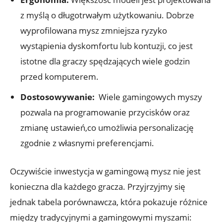
z⁤ myślą o długotrwałym użytkowaniu. Dobrze
⁣wyprofilowana mysz zmniejsza ryzyko
wystąpienia dyskomfortu lub kontuzji, co jest
istotne dla graczy spędzających wiele godzin
przed komputerem.
Dostosowywanie:
‍ Wiele gamingowych myszy
pozwala na‍ programowanie przycisków oraz
zmianę ‍ustawień,co umożliwia‍ personalizację
zgodnie z własnymi preferencjami.
Oczywiście inwestycja w‍ gamingową mysz nie jest
konieczna dla każdego gracza. Przyjrzyjmy się
‌jednak tabela porównawcza, która pokazuje różnice
między tradycyjnymi a‌ gamingowymi myszami: