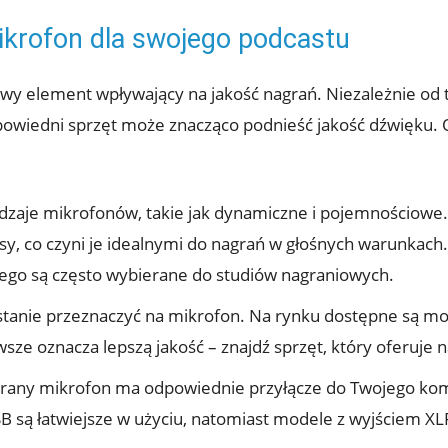
ikrofon dla swojego podcastu
y element wpływający na jakość nagrań. Niezależnie od 
powiedni sprzęt może znacząco podnieść jakość dźwięku. 
odzaje mikrofonów, takie jak dynamiczne i pojemnościow
sy, co czyni je idealnymi do nagrań w głośnych warunkac
atego są często wybierane do studiów nagraniowych.
w stanie przeznaczyć na mikrofon. Na rynku dostępne są m
sze oznacza lepszą jakość – znajdź sprzęt, który oferuje n
erany mikrofon ma odpowiednie przyłącze do Twojego komp
B są łatwiejsze w użyciu, natomiast modele z wyjściem XL