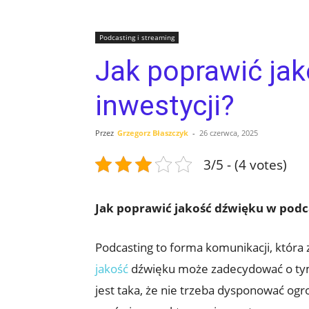
Podcasting i streaming
Jak poprawić ja
inwestycji?
Przez
Grzegorz Błaszczyk
-
26 czerwca, 2025
3/5 - (4 votes)
Jak poprawić jakość dźwięku w podca
Podcasting to forma komunikacji, która z
jakość
dźwięku może zadecydować o tym, 
jest taka, że nie trzeba dysponować o