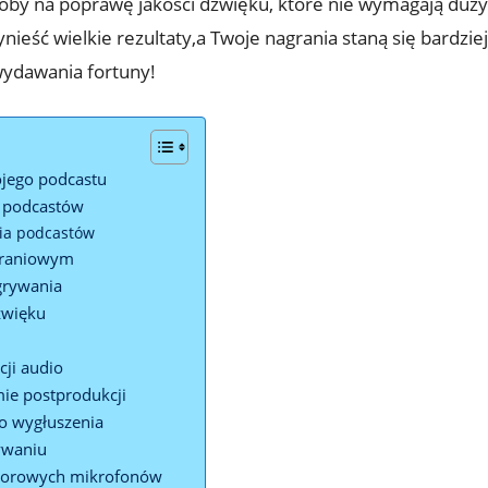
by na poprawę jakości dźwięku, które nie wymagają dużyc
eść wielkie rezultaty,a Twoje nagrania staną się bardziej
wydawania fortuny!
ojego podcastu
a podcastów
nia podcastów
graniowym
grywania
źwięku
ji audio
ie postprodukcji
do wygłuszenia
ywaniu
atorowych mikrofonów