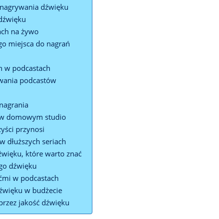
 nagrywania dźwięku
 dźwięku
ach na żywo
o miejsca do nagrań
h w podcastach
owania podcastów
 nagrania
ę w domowym studio
zyści przynosi
 w dłuższych seriach
ięku, które warto znać
ego dźwięku
ćmi w podcastach
dźwięku w budżecie
przez jakość dźwięku