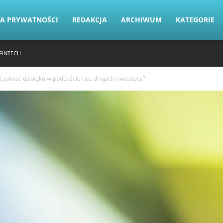
KA PRYWATNOŚCI
REDAKCJA
ARCHIWUM
KATEGORIE
FINTECH
ć jakość dźwięku w podcaście bez drogich inwestycji?