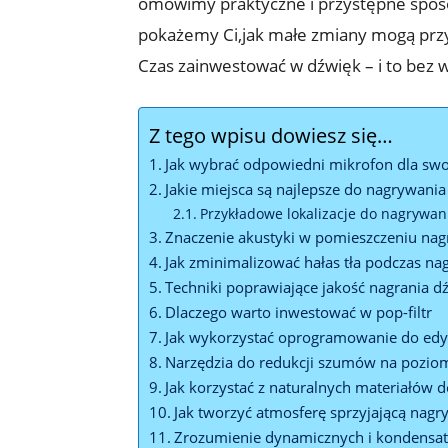
omówimy praktyczne i przystępne sposo
pokażemy Ci,jak małe zmiany mogą przyni
Czas zainwestować w dźwięk – i to bez 
Z tego wpisu dowiesz się…
Jak wybrać odpowiedni mikrofon dla sw
Jakie miejsca są najlepsze do nagrywani
Przykładowe lokalizacje do nagrywa
Znaczenie akustyki w pomieszczeniu na
Jak zminimalizować hałas tła podczas na
Techniki poprawiające jakość nagrania d
Dlaczego warto inwestować w pop-filtr
Jak wykorzystać oprogramowanie do edyc
Narzędzia do redukcji szumów na poziom
Jak korzystać z naturalnych materiałów 
Jak tworzyć atmosferę sprzyjającą nagr
Zrozumienie dynamicznych i kondens