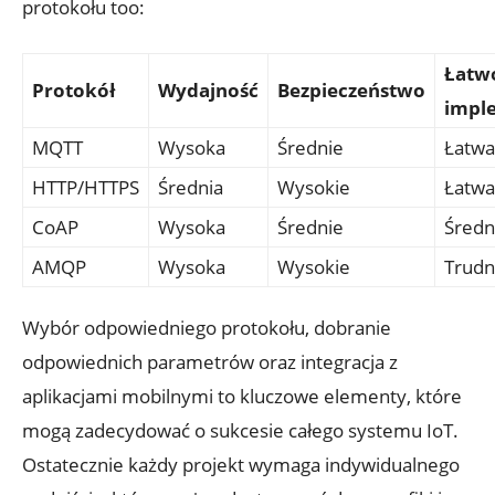
protokołu too:
Łatw
Protokół
Wydajność
Bezpieczeństwo
impl
MQTT
Wysoka
Średnie
Łatwa
HTTP/HTTPS
Średnia
Wysokie
Łatwa
CoAP
Wysoka
Średnie
Średn
AMQP
Wysoka
Wysokie
Trudn
Wybór odpowiedniego protokołu, dobranie
odpowiednich parametrów oraz integracja z
aplikacjami mobilnymi to kluczowe elementy, które
mogą zadecydować o sukcesie całego systemu IoT.
Ostatecznie każdy projekt wymaga indywidualnego