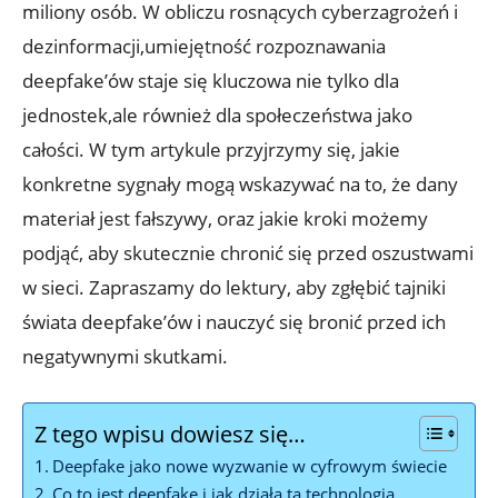
miliony osób. W obliczu rosnących cyberzagrożeń i
dezinformacji,umiejętność​ rozpoznawania
deepfake’ów staje się kluczowa nie tylko ⁤dla
jednostek,ale również dla społeczeństwa jako
całości. W tym artykule przyjrzymy się, jakie
konkretne ⁣sygnały mogą wskazywać na to, że ⁢dany
materiał ​jest fałszywy, oraz jakie kroki możemy
podjąć, aby skutecznie chronić się przed oszustwami
w sieci. Zapraszamy ⁢do lektury, aby zgłębić tajniki
świata deepfake’ów i nauczyć⁤ się bronić przed ⁤ich⁤
negatywnymi skutkami.
Z tego wpisu dowiesz się…
Deepfake jako nowe wyzwanie w cyfrowym świecie
Co to jest deepfake i⁤ jak ‌działa⁣ ta technologia