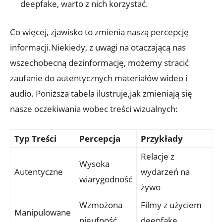
deepfake, ⁢warto ⁣z nich korzystać.
Co więcej, zjawisko⁢ to zmienia naszą percepcję
informacji.Niekiedy, z uwagi na otaczającą​ nas
wszechobecną dezinformację, możemy stracić
zaufanie do autentycznych materiałów wideo i
audio. Poniższa tabela⁤ ilustruje,jak zmieniają⁢ się
⁢nasze oczekiwania wobec treści wizualnych:
Typ Treści
Percepcja
Przykłady
Relacje z
Wysoka
Autentyczne
wydarzeń ​na
wiarygodność
żywo
Wzmożona‍
Filmy z⁣ użyciem
Manipulowane
nieufność
⁤deepfake