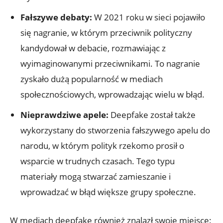
Fałszywe⁣ debaty:
W 2021 roku w sieci ‌pojawiło
się‍ nagranie, w którym przeciwnik polityczny
kandydował⁤ w debacie,⁢ rozmawiając z
wyimaginowanymi przeciwnikami. To nagranie
⁢zyskało dużą ‍popularność w mediach
⁤społecznościowych, wprowadzając wielu w‌ błąd.
Nieprawdziwe apele:
Deepfake‌ został ‍także
wykorzystany do stworzenia ‍fałszywego apelu do
narodu, w​ którym⁢ polityk rzekomo prosił o
wsparcie ​w trudnych czasach. ⁣Tego ⁤typu
⁤materiały mogą stwarzać zamieszanie i
wprowadzać w błąd większe ⁣grupy społeczne.
W mediach deepfake również​ znalazł swoje miejsce: