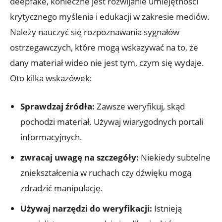
deepfake, konieczne jest rozwijanie umiejętności
krytycznego myślenia ⁣i ⁢edukacji w zakresie mediów.
Należy nauczyć się rozpoznawania‍ sygnałów
ostrzegawczych, które mogą wskazywać na to, że
‍dany materiał ‍wideo⁤ nie ⁣jest tym, czym się wydaje. ​
Oto kilka wskazówek:
Sprawdzaj źródła:
​Zawsze weryfikuj, skąd
pochodzi materiał. Używaj wiarygodnych portali
informacyjnych.
zwracaj ​uwagę na szczegóły:
Niekiedy subtelne
⁤zniekształcenia‍ w ruchach czy dźwięku​ mogą⁢
zdradzić manipulację.
Używaj ⁢narzędzi ⁢do ‌weryfikacji:
Istnieją