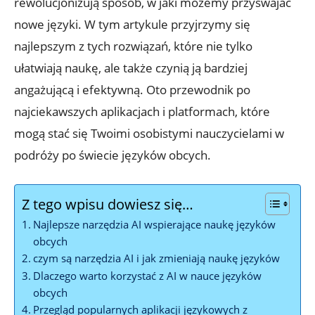
rewolucjonizują sposób, w jaki możemy przyswajać
nowe języki. ‌W tym artykule przyjrzymy się
najlepszym ⁢z tych rozwiązań, które nie tylko
⁣ułatwiają⁣ naukę,​ ale także‍ czynią ją‍ bardziej
‍angażującą i⁢ efektywną. Oto przewodnik po
najciekawszych aplikacjach i platformach, które
mogą ⁤stać się Twoimi osobistymi nauczycielami​ w
podróży po świecie języków obcych.
Z tego wpisu dowiesz się…
Najlepsze‌ narzędzia AI wspierające naukę języków
‍obcych
czym są​ narzędzia AI i jak zmieniają naukę⁣ języków
Dlaczego warto korzystać z AI⁤ w nauce języków
obcych
Przegląd popularnych aplikacji językowych z