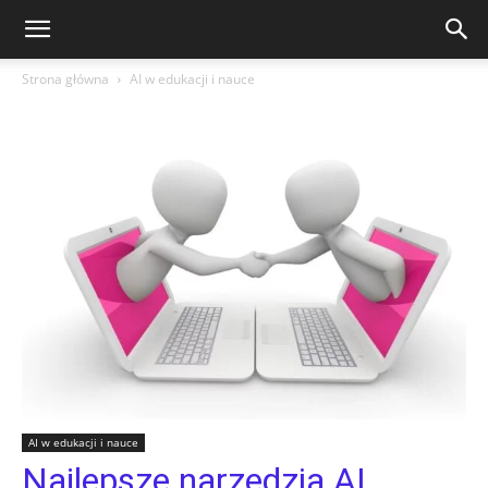
Strona główna
AI w edukacji i nauce
AI w edukacji i nauce
Najlepsze narzędzia AI