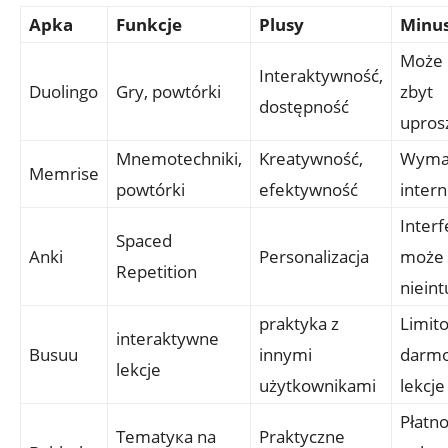
Apka
Funkcje
Plusy
Minu
Może 
Interaktywność,
Duolingo
Gry, powtórki
zbyt
⁤dostępność
‌upro
Mnemotechniki,
Kreatywność,
Wyma
Memrise
powtórki
efektywność
inter
Interf
Spaced
Anki
Personalizacja
może 
Repetition
nieint
praktyka ⁢z
Limit
interaktywne
Busuu
innymi
darm
lekcje
użytkownikami
lekcje
Płatno
Tematyка na
Praktyczne