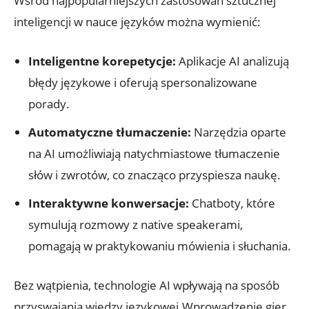
Wśród najpopularniejszych zastosowań sztucznej ​
inteligencji ‌w ‌nauce⁤ języków można‍ wymienić:
Inteligentne korepetycje:
Aplikacje AI​ analizują
błędy językowe i oferują spersonalizowane
porady.
Automatyczne tłumaczenie:
Narzędzia ⁤oparte⁣
na AI umożliwiają natychmiastowe tłumaczenie‌
słów i zwrotów, co znacząco przyspiesza‍ naukę.
Interaktywne ​konwersacje:
Chatboty, które
symulują rozmowy z native ‌speakerami,
pomagają w praktykowaniu mówienia​ i słuchania.
Bez wątpienia, ‌technologie AI wpływają na sposób
przyswajania wiedzy​ językowej.Wprowadzenie gier