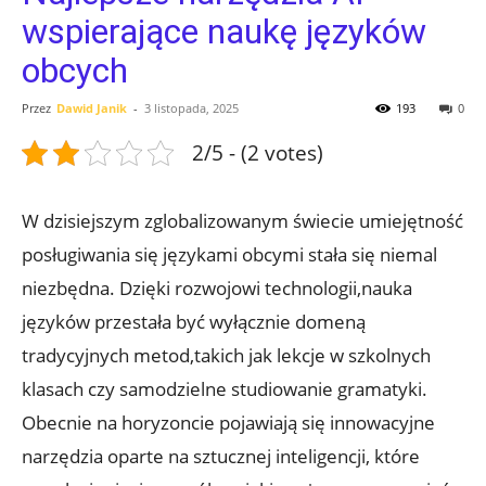
wspierające naukę języków
obcych
Przez
Dawid Janik
-
3 listopada, 2025
193
0
2/5 - (2 votes)
W dzisiejszym⁤ zglobalizowanym świecie⁣ umiejętność
posługiwania⁣ się językami obcymi stała się niemal‍
niezbędna. Dzięki rozwojowi technologii,nauka
języków przestała być​ wyłącznie domeną⁤
tradycyjnych metod,takich jak‌ lekcje⁢ w‍ szkolnych ​
klasach czy samodzielne studiowanie gramatyki.
Obecnie na horyzoncie pojawiają się innowacyjne
narzędzia oparte na sztucznej inteligencji, ‌które