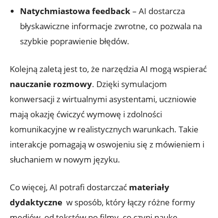
Natychmiastowa ‍feedback
– AI dostarcza
błyskawiczne⁤ informacje‍ zwrotne,⁤ co pozwala⁢ na
⁣szybkie poprawienie⁤ błędów.
Kolejną zaletą ⁤jest to,​ że narzędzia AI ​mogą wspierać
nauczanie rozmowy
. ⁣Dzięki ‍symulacjom​
konwersacji z⁣ wirtualnymi‍ asystentami, ⁤uczniowie
mają​ okazję ćwiczyć wymowę i ⁣zdolności
komunikacyjne w realistycznych warunkach. ⁣Takie
interakcje pomagają w oswojeniu się z mówieniem⁢ i
słuchaniem w nowym języku.
Co ‍więcej,‌ AI potrafi dostarczać
materiały ​
dydaktyczne
⁣ w sposób,⁤ który‍ łączy‌ różne formy
mediów, od⁤ tekstów po ⁣filmy, co czyni naukę⁤