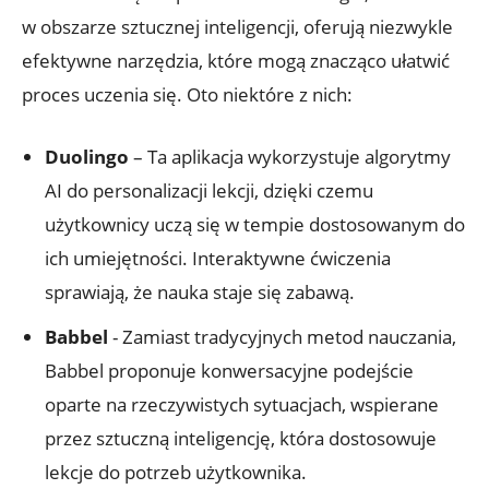
w obszarze ​sztucznej ⁢inteligencji, oferują ⁣niezwykle
⁤efektywne narzędzia,​ które⁢ mogą ‍znacząco ułatwić
proces​ uczenia się. Oto ‌niektóre ⁢z ‌nich:
Duolingo
– Ta aplikacja⁤ wykorzystuje algorytmy
⁣AI ‍do personalizacji lekcji, ​dzięki czemu
użytkownicy uczą się w tempie dostosowanym do
ich umiejętności. Interaktywne ćwiczenia⁣
sprawiają,⁢ że nauka staje się zabawą.
Babbel
‌- Zamiast tradycyjnych metod⁤ nauczania,⁤
Babbel ⁤proponuje ‍konwersacyjne podejście‍
oparte na rzeczywistych sytuacjach, wspierane
‍przez sztuczną inteligencję, która dostosowuje
lekcje do potrzeb użytkownika.