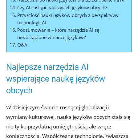
Czy AI zastąpi nauczycieli języków obcych?
Przyszłość nauki​ języków obcych z perspektywy
⁤technologii AI
Podsumowanie – które narzędzia AI⁣ są
⁢niezastąpione‌ w nauce języków?
Q&A
Najlepsze‌ narzędzia AI
wspierające naukę języków
‍obcych
W dzisiejszym świecie ​rosnącej globalizacji i
wymiany ‍kulturowej, nauka ‍języków obcych stała się
nie tylko przydatną‌ umiejętnością, ale wręcz‌
koniecznością. Współczesne‍ technologie, zwłaszcza