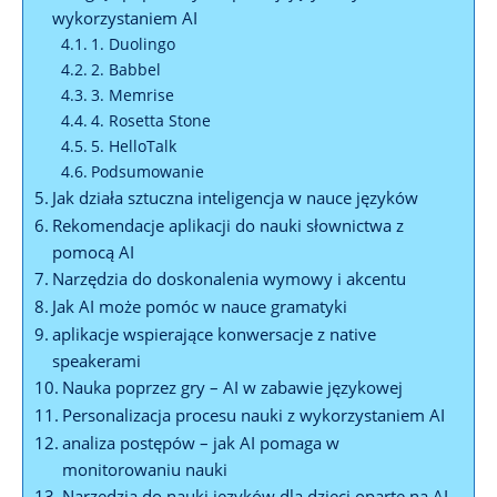
wykorzystaniem AI
1. Duolingo
2. Babbel
3.⁢ Memrise
4. Rosetta Stone
5. HelloTalk
Podsumowanie
Jak ⁣działa⁢ sztuczna inteligencja w nauce języków
Rekomendacje ⁢aplikacji do nauki słownictwa z
‍pomocą ​AI
Narzędzia do‍ doskonalenia ‍wymowy i ​akcentu
Jak ⁢AI może pomóc w nauce gramatyki
aplikacje ‍wspierające ‍konwersacje z⁤ native
speakerami
Nauka ‍poprzez gry – AI w ⁤zabawie językowej
Personalizacja procesu ‌nauki z‍ wykorzystaniem ‌AI
analiza postępów – jak AI⁢ pomaga ⁢w
monitorowaniu ⁣nauki
Narzędzia do ​nauki języków dla dzieci oparte na AI