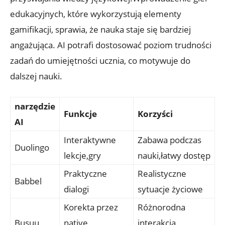
edukacyjnych,⁢ które wykorzystują ⁣elementy
gamifikacji, ⁢sprawia, że nauka staje ‍się bardziej
angażująca.⁢ AI potrafi dostosować poziom trudności
zadań do umiejętności ucznia, co motywuje do
dalszej nauki.
narzędzie
Funkcje
Korzyści
AI
Interaktywne
Zabawa podczas
Duolingo
lekcje,gry
nauki,łatwy dostęp
Praktyczne
Realistyczne
Babbel
dialogi
sytuacje ​życiowe
Korekta przez
Różnorodna⁣
Busuu
native
interakcja