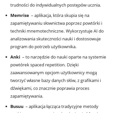
trudności ⁣do⁣ indywidualnych ⁤postępów⁢ ucznia.
Memrise
⁣ – aplikacja, ⁣która skupia się‍ na
zapamiętywaniu słownictwa poprzez powtórki ​i
techniki mnemotechniczne. ‌Wykorzystuje AI do
analizowania skuteczności nauki i dostosowuje
program do‍ potrzeb użytkownika.
Anki
⁢ – to narzędzie do ‌nauki oparte na systemie‍
powtórek spaced repetition. Dzięki‌
zaawansowanym opcjom użytkownicy mogą
tworzyć własne‍ bazy danych ⁤słów, z ⁤grafikami i
dźwiękami, co znacznie poprawia proces
zapamiętywania.
Busuu
⁣ – aplikacja ‍łącząca tradycyjne⁤ metody