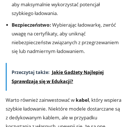
aby maksymalnie ⁣wykorzystać ⁤potencjał
szybkiego ładowania.
Bezpieczeństwo:
Wybierając ładowarkę,⁢ zwróć
‌uwagę ‌na certyfikaty, aby uniknąć
niebezpieczeństw ‍związanych⁢ z przegrzewaniem
się‍ lub nadmiernym ładowaniem.
Przeczytaj także:
Jakie Gadżety Najlepiej
Sprawdzają się w Edukacji?
Warto również zainwestować w
kabel
,‌ który wspiera
szybkie ładowanie. Niektóre modele dostarczane są
z dedykowanym kablem,‌ ale w ‌przypadku⁢
korzystania z własnych, upewnij się,⁤ że ‌są one