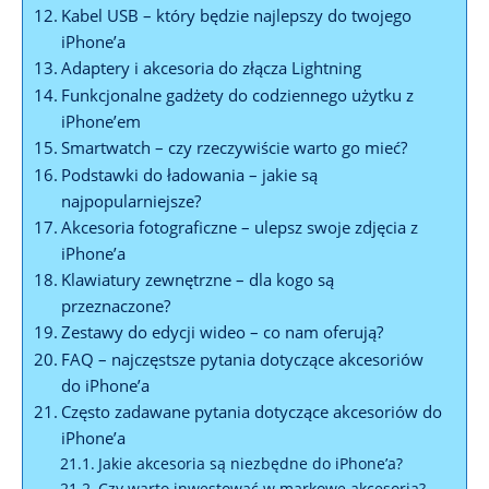
Kabel USB – ⁤który będzie najlepszy do twojego
⁣iPhone’a
Adaptery​ i akcesoria ⁢do złącza Lightning
Funkcjonalne⁤ gadżety‍ do ⁣codziennego ‍użytku z
iPhone’em
Smartwatch – czy rzeczywiście warto ‍go⁣ mieć?
Podstawki do ładowania​ – ‍jakie⁤ są
najpopularniejsze?
Akcesoria fotograficzne – ⁢ulepsz swoje zdjęcia z‌
iPhone’a
Klawiatury ‌zewnętrzne – dla⁣ kogo są
przeznaczone?
Zestawy do​ edycji⁣ wideo – co nam oferują?
FAQ ‍– ⁣najczęstsze pytania dotyczące‍ akcesoriów
do⁣ iPhone’a
Często ⁤zadawane pytania dotyczące​ akcesoriów⁢ do
iPhone’a
Jakie akcesoria są niezbędne ⁣do iPhone’a?
Czy warto inwestować w markowe⁢ akcesoria?