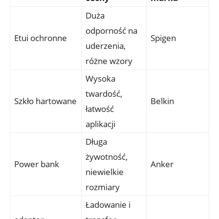
Duża
odporność na
Etui ochronne
Spigen
⁣uderzenia,
różne wzory
Wysoka
twardość,
Szkło hartowane
Belkin
⁤łatwość
⁣aplikacji
Długa
żywotność,⁣
Power bank
Anker
niewielkie
rozmiary
Ładowanie ⁤i