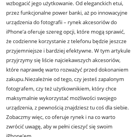
wzbogacić jego użytkowanie. Od eleganckich etui,
⁣przez funkcjonalne power banki, aż po innowacyjne
urządzenia do ⁢fotografii –⁢ rynek akcesoriów do
⁢iPhone’a oferuje szereg opcji, które mogą⁣ sprawić,
że⁢ codzienne korzystanie ⁤z telefonu będzie jeszcze
przyjemniejsze i ‌bardziej efektywne.⁤ W tym artykule
przyjrzymy się liście ⁤najciekawszych akcesoriów,
które naprawdę ⁤warto ‌rozważyć przed ⁤dokonaniem
zakupu.Niezależnie od tego, czy jesteś zapalonym
fotografem, czy też użytkownikiem,‍ który chce
maksymalnie wykorzystać możliwości swojego
urządzenia, z pewnością znajdziesz tu coś dla ⁢siebie.
Zobaczmy więc, co oferuje rynek ‌i na co warto⁣
zwrócić uwagę, aby w ‍pełni ⁣cieszyć się ⁤swoim
iPhone’em.