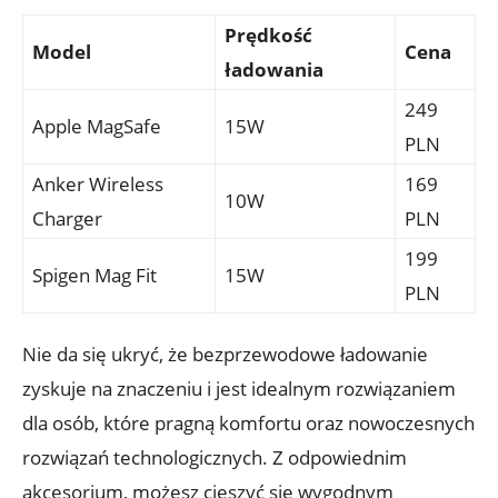
Prędkość⁤
Model
Cena
ładowania
249
Apple MagSafe
15W
PLN
Anker Wireless⁢
169
10W
Charger
PLN
199
Spigen⁣ Mag Fit
15W
PLN
Nie da się ​ukryć, że bezprzewodowe ładowanie
zyskuje na znaczeniu⁤ i jest ‌idealnym rozwiązaniem
dla ‍osób, ⁤które ‌pragną komfortu ​oraz nowoczesnych
rozwiązań ⁣technologicznych. Z odpowiednim
akcesorium, możesz cieszyć ‍się wygodnym