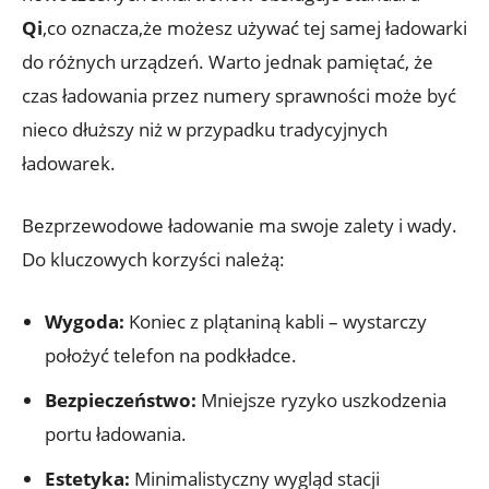
Qi
,co oznacza,że⁣ możesz używać tej⁣ samej ładowarki‌
do różnych urządzeń.‍ Warto jednak pamiętać, że
czas ładowania przez‍ numery sprawności⁣ może ⁣być
nieco dłuższy niż‍ w​ przypadku⁢ tradycyjnych
ładowarek.
Bezprzewodowe ładowanie ma ⁣swoje‌ zalety‌ i wady.
‌Do kluczowych korzyści‌ należą:
Wygoda:
Koniec z​ plątaniną ‌kabli –‍ wystarczy ​
położyć telefon na podkładce.
Bezpieczeństwo:
Mniejsze ryzyko uszkodzenia
portu ⁢ładowania.
Estetyka:
⁢Minimalistyczny⁤ wygląd stacji