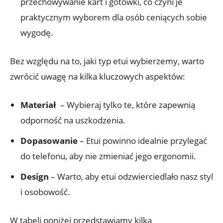
przechowywanie kart i gotówki, co czyni je
praktycznym wyborem dla osób ceniących⁢ sobie
wygodę.
Bez‍ względu na to, jaki typ etui wybierzemy,‍ warto​
zwrócić uwagę na kilka kluczowych aspektów:
Materiał
⁣ – ⁣Wybieraj tylko te, które zapewnią​
odporność na uszkodzenia.
Dopasowanie
–⁢ Etui powinno idealnie przylegać
do telefonu, aby nie zmieniać jego ‌ergonomii.
Design
– Warto, aby etui ​odzwierciedlało ⁤nasz‍ styl​
i‌ osobowość.
W⁢ tabeli poniżej ⁣przedstawiamy kilka