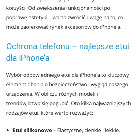
korzyści. Od zwiększenia funkcjonalności ⁢po
poprawę estetyki‌ – warto ​zwrócić⁤ uwagę na to, co
może zaoferować rynek akcesoriów⁢ do⁢ iPhone’a.
Ochrona ‌telefonu –​ najlepsze⁤ etui
dla iPhone’a
Wybór odpowiedniego etui dla iPhone’a to kluczowy
element dbania​ o bezpieczeństwo‍ i wygląd naszego
urządzenia. ⁢W obliczu⁤ różnych⁣ modeli⁢ i
⁢trendów,łatwo się pogubić. Oto kilka najważniejszych
‍rodzajów etui, które ‍warto rozważyć:
Etui ⁣silikonowe
–‍ Elastyczne, cienkie i⁢ lekkie.