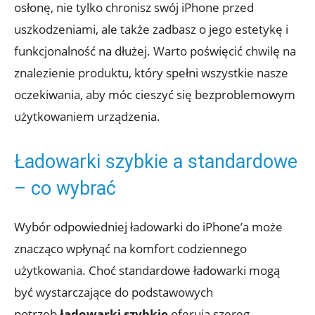
osłonę, nie​ tylko chronisz ⁤swój iPhone ⁤przed
uszkodzeniami, ‍ale także ‌zadbasz o jego‍ estetykę i⁢
funkcjonalność na dłużej. Warto ⁣poświęcić chwilę na
znalezienie produktu, ⁣który⁢ spełni wszystkie nasze
⁤oczekiwania, ⁣aby móc cieszyć się bezproblemowym
użytkowaniem urządzenia.
Ładowarki szybkie a standardowe
–‍ co ​wybrać
Wybór ⁢odpowiedniej⁣ ładowarki ⁢do iPhone’a może
znacząco wpłynąć na komfort‌ codziennego​
użytkowania. Choć standardowe ładowarki mogą
‍być wystarczające do podstawowych
potrzeb,
ładowarki szybkie
oferują szereg