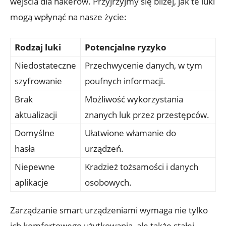
wejścia‌ dla hakerów. ​Przyjrzyjmy się bliżej, jak⁣ te ​luki
mogą wpłynąć na nasze życie:
Rodzaj luki
Potencjalne​ ryzyko
Niedostateczne
Przechwycenie danych, w tym
szyfrowanie
poufnych informacji.
Brak
Możliwość wykorzystania
aktualizacji
znanych ⁢luk przez przestępców.
Domyślne
Ułatwione ⁤włamanie do
hasła
urządzeń.
Niepewne
Kradzież tożsamości i danych
aplikacje
osobowych.
Zarządzanie smart ⁤urządzeniami ​wymaga⁣ nie tylko
ich komfortowego użytkowania, ale także‌ stałej