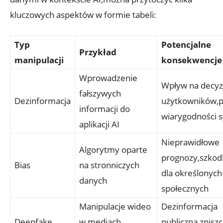
kluczowych aspektów⁣ w formie tabeli:
Typ
Potencjalne
Przykład
manipulacji
konsekwencje
Wprowadzenie
Wpływ na decyz
fałszywych
Dezinformacja
użytkowników,
informacji do
wiarygodności 
aplikacji AI
Nieprawidłowe
Algorytmy oparte
prognozy,szkodl
Bias
na stronniczych
dla określonych
danych
społecznych
Manipulacje wideo
Dezinformacja
Deepfake
w mediach
publiczna,znisz