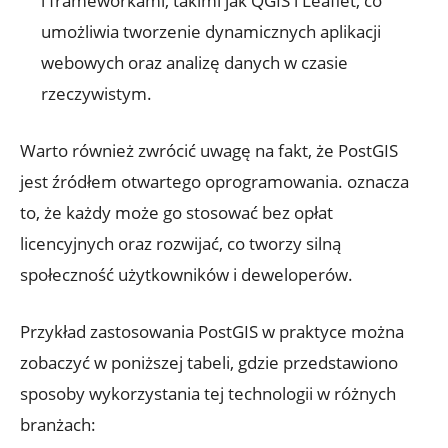
i frameworkami, takimi jak QGIS i⁢ Leaflet, co
umożliwia tworzenie‍ dynamicznych aplikacji
webowych oraz analizę danych w czasie
rzeczywistym.
Warto również zwrócić uwagę na⁣ fakt, że PostGIS
jest ⁢źródłem⁣ otwartego oprogramowania. oznacza
to, że ‍każdy może​ go‌ stosować​ bez opłat
licencyjnych oraz‌ rozwijać, co tworzy silną
społeczność użytkowników i deweloperów.
Przykład zastosowania⁤ PostGIS w praktyce można
⁤zobaczyć w poniższej⁣ tabeli,​ gdzie przedstawiono⁢
sposoby wykorzystania⁤ tej technologii​ w różnych
branżach: