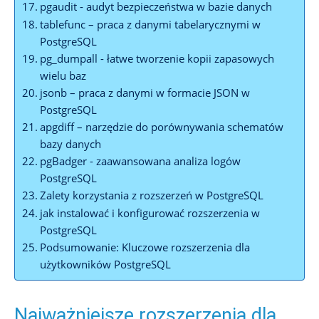
pgaudit -⁤ audyt bezpieczeństwa w bazie danych
tablefunc – praca z danymi tabelarycznymi⁢ w
PostgreSQL
pg_dumpall -‍ łatwe tworzenie kopii zapasowych
wielu baz
jsonb – praca z ⁢danymi ⁤w formacie JSON w
PostgreSQL
apgdiff – narzędzie do porównywania ⁣schematów
bazy danych
pgBadger -⁢ zaawansowana analiza logów
PostgreSQL
Zalety korzystania z ‍rozszerzeń⁢ w PostgreSQL
jak instalować i konfigurować rozszerzenia w
PostgreSQL
Podsumowanie:​ Kluczowe rozszerzenia​ dla
użytkowników PostgreSQL
Najważniejsze⁤ rozszerzenia⁣ dla