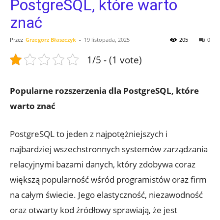
PostgreSQL, które warto
znać
Przez
Grzegorz Błaszczyk
-
19 listopada, 2025
205
0
1/5 - (1 vote)
Popularne rozszerzenia dla ⁢PostgreSQL, ⁢które
warto znać
PostgreSQL to jeden​ z najpotężniejszych i
najbardziej wszechstronnych systemów zarządzania⁣
relacyjnymi bazami danych,⁣ który zdobywa⁤ coraz
‍większą popularność wśród programistów oraz firm
na całym świecie. Jego⁢ elastyczność, niezawodność
oraz otwarty ⁤kod źródłowy sprawiają, że⁣ jest