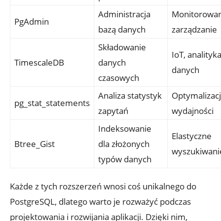
Administracja
Monitorowan
PgAdmin
‍bazą danych
⁢zarządzanie
Składowanie
IoT, analityk
TimescaleDB
danych
danych
⁢czasowych
Analiza⁣ statystyk
Optymalizac
pg_stat_statements
zapytań
wydajności
Indeksowanie
Elastyczne
Btree_Gist
dla złożonych
wyszukiwani
typów ‍danych
Każde ⁢z tych rozszerzeń wnosi coś⁣ unikalnego do
PostgreSQL, dlatego warto je ⁤rozważyć podczas
projektowania i rozwijania aplikacji. Dzięki nim,