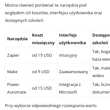
Można również porównać te narzędzia pod
względem⁤ ich‍ kosztów, interfejsu użytkownika‌ oraz
dostępnych szkoleń:
Koszt
Interfejs
Dostępn
Narzędzie
miesięczny
użytkownika
szkoleń
Tak, boga
Zapier
od 19 USD
intuicyjny
baza wie
Tak,⁤ mat
Make
od 9 USD
Zaawansowany
wideo
Power
Integracja z
Tak, liczn
od 15 USD
Automate
Microsoft
dokumen
Przy wyborze odpowiedniego rozwiązania warto