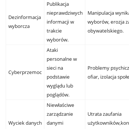
Publikacja
nieprawdziwych
Manipulacja wyni
Dezinformacja
informacji w
wyborów, erozja z
wyborcza
trakcie
obywatelskiego.
wyborów.
Ataki
personalne w
sieci na
Problemy psychic
Cyberprzemoc
podstawie
ofiar, izolacja społ
wyglądu lub
poglądów.
Niewłaściwe
zarządzanie
Utrata zaufania
Wyciek danych
danymi
użytkowników,kon