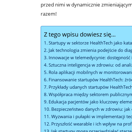
przed nimi w dynamicznie zmieniającym 
razem!
Z tego wpisu dowiesz się…
Startupy w sektorze HealthTech jako kat
Jak technologia zmienia podejście do diag
Innowacje w telemedycynie: dostępność 
Sztuczna inteligencja w zdrowiu: od anal
Rola aplikacji mobilnych w monitorowan
Finansowanie startupów HealthTech: źródł
Przykłady udanych startupów HealthTech
Współpraca między sektorem publiczny
Edukacja pacjentów jako kluczowy eleme
Bezpieczeństwo danych w zdrowiu: jak 
Wyzwania i pułapki w implementacji te
Przyszłość wearable i ich wpływ na pro
Jak startupy mogą przeciwdziałać starz