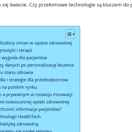
się świecie. Czy przełomowe technologie są kluczem do p
alizatory zmian w opiece zdrowotnej
nostyki i terapii
i wygoda dla pacjentów
izy danych po personalizację leczenia
iu stanu zdrowia
a i strategie dla przedsiębiorców
 na polskim rynku
m a prywatnym w rozwoju innowacji
nt nowoczesnej opieki zdrowotnej
chronić informacje pacjentów?
chnologii HealthTech
filaktykę zdrowotną
ejącemu się społeczeństwu