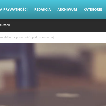
KA PRYWATNOŚCI
REDAKCJA
ARCHIWUM
KATEGORIE
FINTECH
ealthTech – przyszłość opieki zdrowotnej