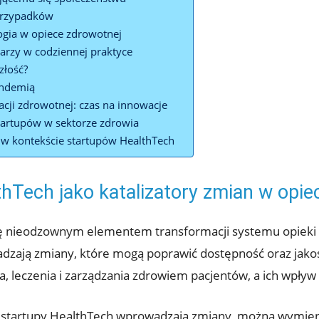
 przypadków
ogia w opiece zdrowotnej
karzy w codziennej praktyce
szłość?
andemią
ji zdrowotnej: czas na innowacje
tartupów w sektorze zdrowia
 w kontekście startupów HealthTech
thTech jako katalizatory zmian w opie
się nieodzownym elementem transformacji systemu opieki
zają zmiany, które mogą poprawić dostępność oraz jako
 leczenia i zarządzania zdrowiem pacjentów, a ich wpływ n
 startupy HealthTech wprowadzają zmiany, można wymien