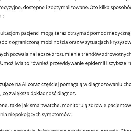
j precyzyjne, dostępne i zoptymalizowane.Oto kilka sposob
j:
ultacjom pacjenci mogą teraz otrzymać pomoc medyczną b
sób z ograniczoną mobilnością oraz w sytuacjach kryzysow
nych pozwala na lepsze zrozumienie trendów zdrowotnych
Umożliwia to również przewidywanie epidemii i szybsze r
ujące na AI coraz częściej pomagają w diagnozowaniu ch
, co zwiększa dokładność diagnoz.
ne, takie jak smartwatche, monitorują zdrowie pacjentów
enia niepokojących symptomów.
jemy narzędzia, które przyspieszają proces leczenia. Choc