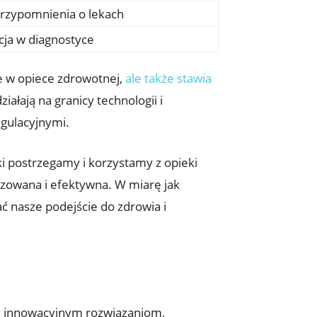
przypomnienia o lekach
ncja w diagnostyce
je w opiece zdrowotnej,
ale także stawia
łają na granicy technologii i
egulacyjnymi.
aki postrzegamy i korzystamy z opieki
lizowana i efektywna. W miarę jak
ć nasze podejście do zdrowia i
ki innowacyjnym rozwiązaniom,