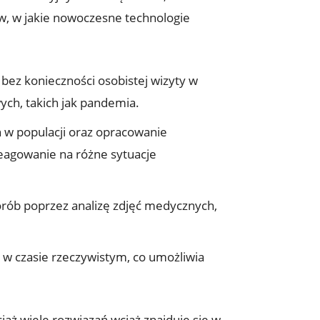
ów, w jakie nowoczesne technologie
ez konieczności osobistej wizyty w
ych, takich jak pandemia.
 w populacji oraz opracowanie
eagowanie na różne sytuacje
orób poprzez analizę zdjęć medycznych,
 w czasie rzeczywistym, co umożliwia
iaż wiele rozwiązań wciąż znajduje się w