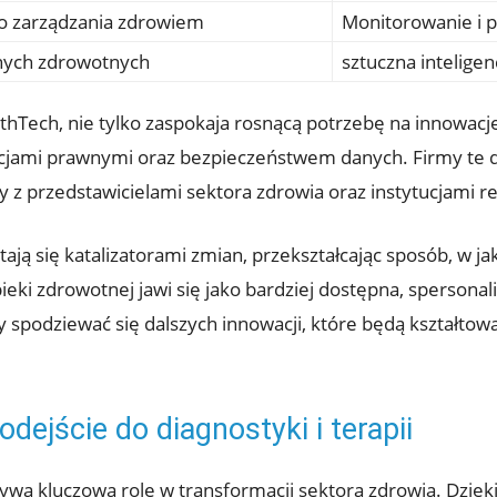
do zarządzania zdrowiem
Monitorowanie i 
nych zdrowotnych
sztuczna intelige
lthTech, nie tylko zaspokaja rosnącą potrzebę na innowac
cjami prawnymi oraz bezpieczeństwem danych. Firmy te dzia
 z przedstawicielami sektora zdrowia oraz instytucjami r
ają się katalizatorami zmian, przekształcając sposób, w j
ieki zdrowotnej jawi się jako bardziej dostępna, spersona
 spodziewać się dalszych innowacji, które będą kształtowa
dejście do diagnostyki i terapii
rywa kluczową rolę w transformacji sektora zdrowia. Dzię