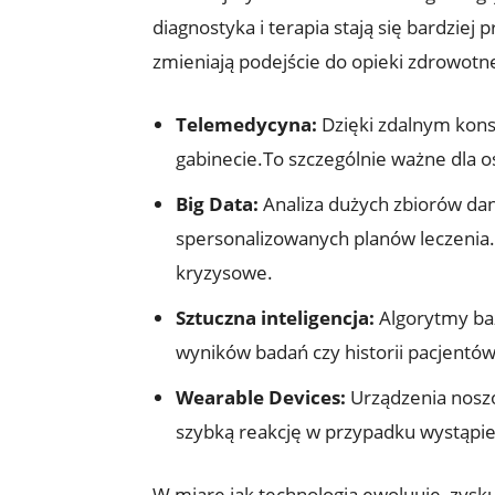
diagnostyka i terapia stają się bardzie
zmieniają podejście do opieki zdrowotne
Telemedycyna:
Dzięki zdalnym kons
gabinecie.To szczególnie ważne dla o
Big Data:
Analiza dużych zbiorów da
spersonalizowanych planów leczenia.
kryzysowe.
Sztuczna inteligencja:
Algorytmy baz
wyników badań czy historii pacjentów
Wearable Devices:
Urządzenia noszo
szybką reakcję w przypadku wystąpi
W miarę jak technologia ewoluuje, zysku