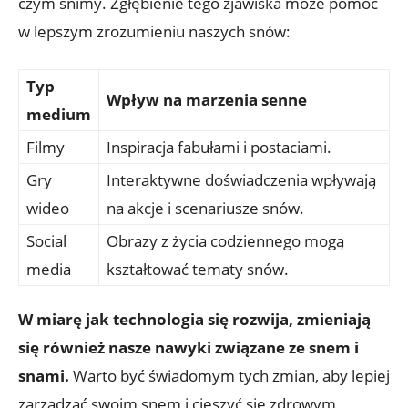
czym śnimy. Zgłębienie tego zjawiska może pomóc
w lepszym zrozumieniu naszych snów:
Typ
Wpływ na marzenia senne
medium
Filmy
Inspiracja fabułami i postaciami.
Gry
Interaktywne doświadczenia wpływają
wideo
na akcje i scenariusze snów.
Social
Obrazy z życia codziennego mogą
media
kształtować tematy snów.
W miarę jak technologia się rozwija, zmieniają
się również nasze nawyki związane ze snem i
snami.
Warto być świadomym tych zmian, aby lepiej
zarządzać swoim snem i cieszyć się zdrowym