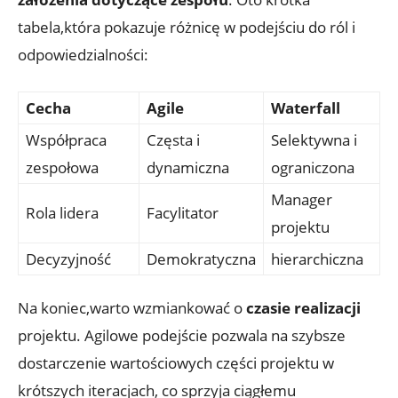
tabela,która pokazuje różnicę w podejściu do ról i
odpowiedzialności:
Cecha
Agile
Waterfall
Współpraca
Częsta i
Selektywna i
zespołowa
dynamiczna
ograniczona
Manager
Rola lidera
Facylitator
projektu
Decyzyjność
Demokratyczna
hierarchiczna
Na koniec,warto wzmiankować o
czasie realizacji
projektu. Agilowe podejście pozwala na szybsze
dostarczenie wartościowych części projektu w
krótszych iteracjach, co sprzyja ciągłemu