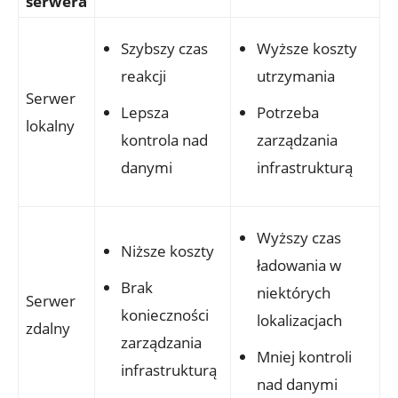
serwera
Szybszy czas
Wyższe koszty
reakcji
utrzymania
Serwer
Lepsza
Potrzeba
lokalny
kontrola nad
zarządzania
danymi
infrastrukturą
Wyższy czas
Niższe koszty
ładowania w
Brak
niektórych
Serwer
konieczności
lokalizacjach
zdalny
zarządzania
Mniej kontroli
infrastrukturą
nad danymi