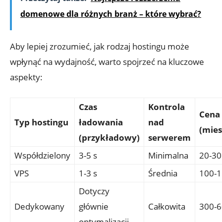
domenowe dla różnych branż – które wybrać?
Aby lepiej zrozumieć, jak rodzaj hostingu może
wpłynąć na wydajność, warto spojrzeć na kluczowe
aspekty:
Czas
Kontrola
Cena
Typ hostingu
ładowania
nad
(mies
(przykładowy)
serwerem
Współdzielony
3-5 s
Minimalna
20-30 
VPS
1-3 s
Średnia
100-1
Dotyczy
Dedykowany
głównie
Całkowita
300-6
optymalizacji