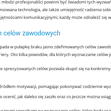
y, młodzi profesjonaliści powinni być świadomi tych wyzwa
awansowana technologia, ale także umiejętność radzenia so
jętnościami komunikacyjnymi, ‍każdy może odnaleźć‍ się w
h‌ celów zawodowych
wpada w pułapkę braku jasno zdefiniowanych celów zawod
kariery. Oto kilka powodów, dla których wyznaczanie celów 
e sprecyzowanych‌ celów pozwala skupić się na konkretnyc
ą źródłem motywacji, pomagając⁢ pokonywać codzienne wyz
o ocenić, jak daleko się ‌zaszło oraz co ​jeszcze można osią
tycznymi sposobami na wyznaczanie celów, które będą⁢ rea