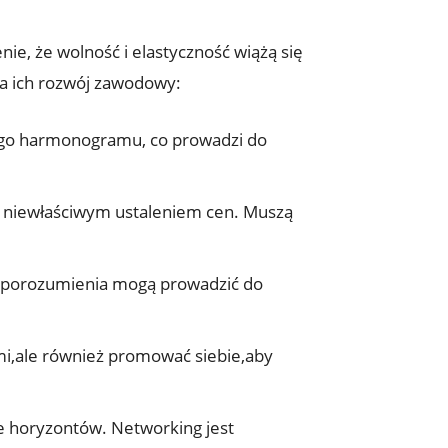
ie, że wolność ‌i elastyczność wiążą się
na ich rozwój zawodowy:
go harmonogramu, ⁢co ⁣prowadzi do
uje niewłaściwym ustaleniem cen. Muszą
ieporozumienia mogą prowadzić do
mi,ale również promować siebie,aby
e ‌horyzontów. Networking jest