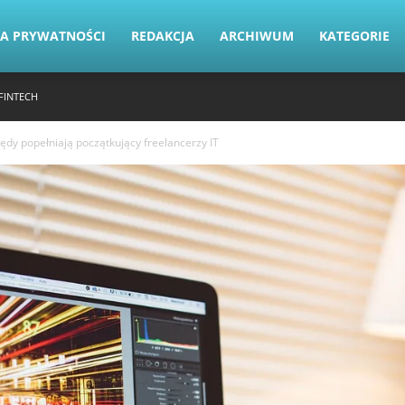
KA PRYWATNOŚCI
REDAKCJA
ARCHIWUM
KATEGORIE
FINTECH
łędy popełniają początkujący freelancerzy IT