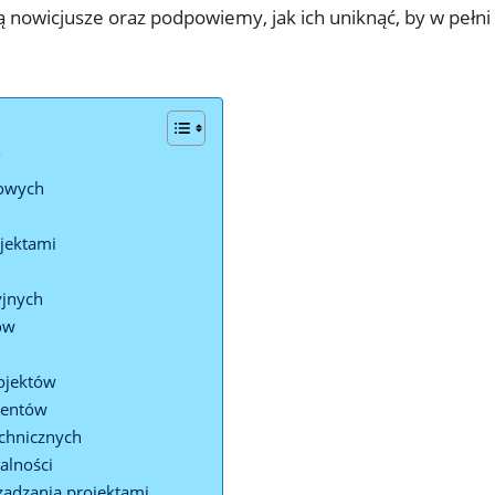
owicjusze oraz podpowiemy, jak ich uniknąć, by w pełni ‍
T
dowych
ojektami
yjnych
ów
ojektów
ientów
echnicznych
alności
ządzania projektami