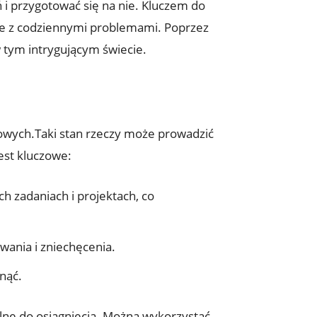
ń i przygotować się na nie. Kluczem do
bie z codziennymi problemami. Poprzez
 tym intrygującym świecie.
owych.Taki stan rzeczy może prowadzić
jest kluczowe:
h zadaniach i projektach, co
wania i zniechęcenia.
gnąć.
lne do osiągnięcia. Można wykorzystać