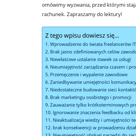
omówimy wyzwania, przed którymi stają n
rachunek. Zapraszamy do lektury!
Z tego wpisu dowiesz się…
Wprowadzenie do⁢ świata freelancerów I
Brak jasno zdefiniowanych‌ celów zawo
Niewłaściwe ustalanie ‍stawek za usługi
Nieumiejętność zarządzania ⁢czasem i pr
Przemęczenie i wypalenie zawodowe
Zaniedbywanie umiejętności komunikac
Niedostateczne budowanie sieci kontakt
Brak marketingu osobistego i promocji
Zauważanie tylko krótkoterminowych pr
Ignorowanie znaczenia ​feedbacku od kl
Nieaktualizacja wiedzy i umiejętności t
brak konsekwencji w prowadzeniu dział
Nieumiejętność obsługi narzędzi do zar