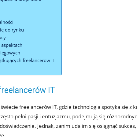
alności
ię do rynku
acy
h aspektach
księgowych
tkujących freelancerów IT
freelancerów IT
iecie ‍freelancerów IT, gdzie technologia spotyka się z 
zęsto pełni pasji‌ i entuzjazmu, podejmują się różnorodnyc
 doświadczenie.⁣ Jednak, zanim uda ⁤im się osiągnąć sukces
ze.