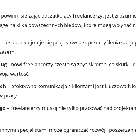
inni‌ się ​zająć początkujący freelancerzy, jest zrozumien
wagę na kilka powszechnych błędów, które mogą ⁤wpłynąć 
le osób podejmuje się projektów bez przemyślenia swoje
czasem.
ług
‌- nowi ‍freelancerzy często są zbyt skromni,co skutk
woją wartość.
ych
– efektywna komunikacja z klientami​ jest kluczowa.N
w pracy.
ego
– freelancerzy muszą nie tylko pracować nad projekta
innymi specjalistami może ‍ograniczać rozwój i poszerzani