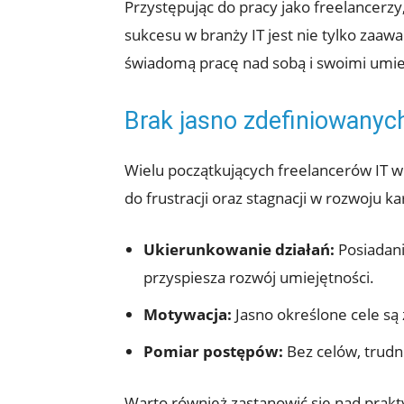
Przystępując do ⁢pracy jako freelancerz
sukcesu w branży IT jest nie tylko ⁤za
świadomą pracę nad sobą i swoimi‌ umie
Brak jasno zdefiniowanyc
Wielu początkujących freelancerów IT 
do frustracji ⁤oraz stagnacji w rozwoju 
Ukierunkowanie działań:
Posiadani
przyspiesza rozwój⁣ umiejętności.
Motywacja:
Jasno określone ⁤cele s
Pomiar ⁣postępów:
Bez ​celów, trudn
Warto również zastanowić ​się nad prak