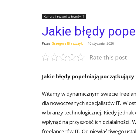
Kariera i rozwój w branży IT
Jakie błędy pope
Przez
Grzegorz Błaszczyk
-
10 stycznia, 2026
Rate this post
Jakie błędy popełniają początkujący‍ 
Witamy w dynamicznym świecie freelancer
dla ​nowoczesnych specjalistów⁤ IT. W ost
w branży technologicznej. Kiedy jednak 
wpłynąć na przyszłość ich działalności.
freelancerów IT. Od ‌niewłaściwego‌ ust