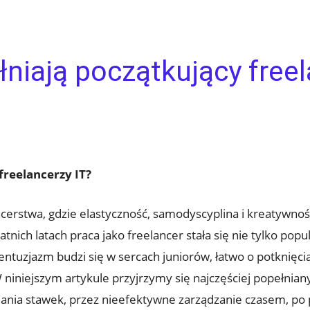
łniają początkujący freel
freelancerzy IT?
stwa,⁣ gdzie elastyczność, samodyscyplina i kreatywność ‍
atnich latach praca ‌jako freelancer stała się nie tylko po
entuzjazm budzi się w sercach juniorów, łatwo o potknięc
 W niniejszym artykule przyjrzymy się najczęściej popełn
alania stawek, przez nieefektywne zarządzanie czasem, po p