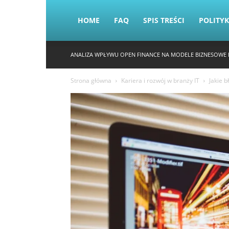
HOME
FAQ
SPIS TREŚCI
POLITY
ANALIZA WPŁYWU OPEN FINANCE NA MODELE BIZNESOWE 
Strona główna
Kariera i rozwój w branży IT
Jakie b