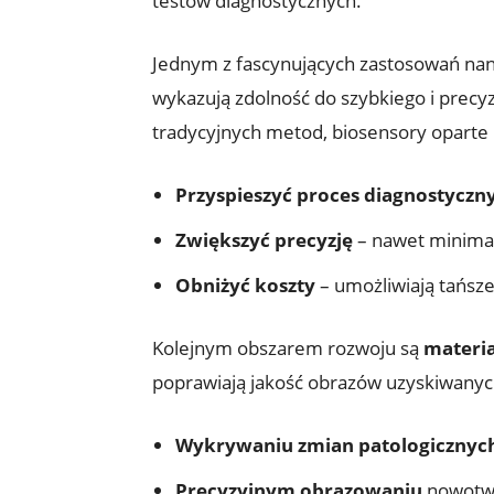
testów diagnostycznych.
Jednym z fascynujących zastosowań nan
wykazują zdolność do szybkiego i precy
tradycyjnych metod, biosensory oparte
Przyspieszyć proces diagnostyczn
Zwiększyć precyzję
– nawet minimal
Obniżyć koszty
– umożliwiają tańsze
Kolejnym obszarem rozwoju są
materi
poprawiają jakość obrazów uzyskiwanych
Wykrywaniu zmian patologicznyc
Precyzyjnym obrazowaniu
nowotw