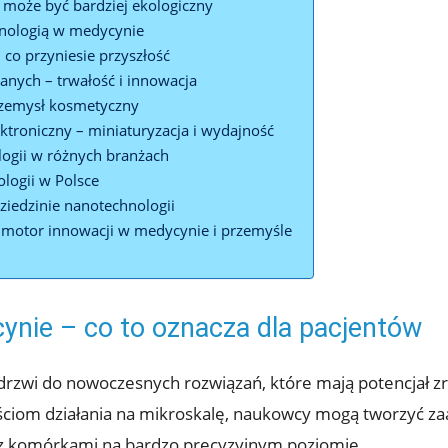
 może być bardziej ekologiczny
nologią w medycynie
co przyniesie przyszłość
nych – trwałość i innowacja
rzemysł kosmetyczny
ktroniczny – miniaturyzacja i wydajność
logii w różnych branżach
logii w Polsce
iedzinie nanotechnologii
motor innowacji w medycynie i przemyśle
nie – co to oznacza dla pacjentów
rzwi do nowoczesnych rozwiązań, które mają potencjał z
wościom działania na mikroskalę, naukowcy mogą tworzyć z
raz komórkami na bardzo precyzyjnym poziomie.