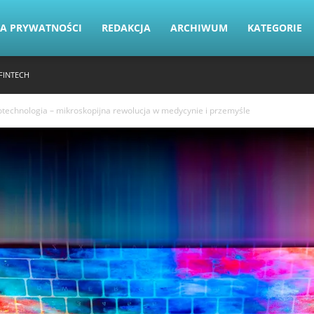
KA PRYWATNOŚCI
REDAKCJA
ARCHIWUM
KATEGORIE
FINTECH
technologia – mikroskopijna rewolucja w medycynie i przemyśle