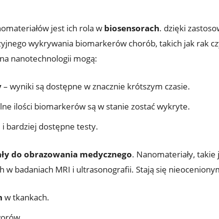
omateriałów jest ich rola w
biosensorach
. dzięki zastos
zyjnego wykrywania biomarkerów chorób, takich jak rak c
 na nanotechnologii mogą:
y
– wyniki są dostępne w znacznie krótszym czasie.
ne ilości biomarkerów są w stanie zostać wykryte.
 i bardziej dostępne testy.
ały do obrazowania medycznego
. Nanomateriały, takie j
 w badaniach MRI i ultrasonografii. Stają się nieocenion
h
w tkankach.
orów.