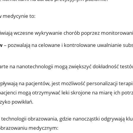
w medycynie to:
iwiają wczesne wykrywanie chorób poprzez monitorowan
w
– pozwalają na celowane i kontrolowane uwalnianie subst
arte na nanotechnologii mogą zwiększyć dokładność testó
ływają na pacjentów, jest możliwość personalizacji terap
 pacjenci mogą otrzymywać leki skrojone na miarę ich pot
zyko powikłań.
technologii obrazowania, gdzie nanocząstki odgrywają klu
 obrazowaniu medycznym: