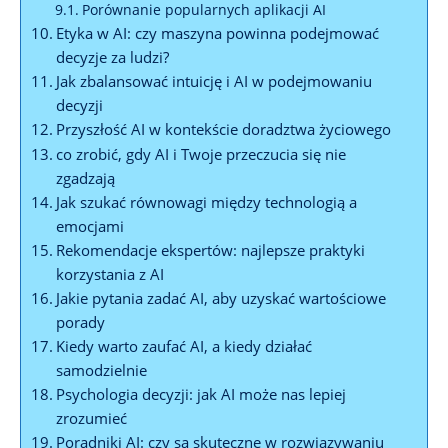
Porównanie popularnych aplikacji AI
Etyka w AI: czy maszyna powinna podejmować⁢
decyzje ‌za ludzi?
Jak ‌zbalansować intuicję i AI w⁢ podejmowaniu
decyzji
Przyszłość AI w kontekście ⁤doradztwa życiowego
co zrobić, gdy⁤ AI i Twoje przeczucia się ⁢nie
zgadzają
Jak szukać równowagi między‍ technologią a
emocjami
Rekomendacje ​ekspertów: najlepsze⁣ praktyki
korzystania ⁢z AI
Jakie‌ pytania⁢ zadać AI, ‍aby uzyskać ⁣wartościowe
‌porady
Kiedy warto zaufać AI, a kiedy działać
samodzielnie
Psychologia decyzji: jak AI ⁢może nas lepiej
zrozumieć
Poradniki AI: czy są skuteczne w rozwiązywaniu