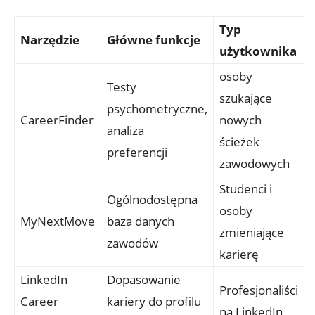
Typ‌
Narzędzie
Główne funkcje
użytkownika
osoby
Testy
szukające
psychometryczne,
CareerFinder
⁣nowych
‍analiza
ścieżek
preferencji
zawodowych
Studenci⁢ i
Ogólnodostępna
osoby
MyNextMove
baza danych
zmieniające
zawodów
karierę
LinkedIn
Dopasowanie
Profesjonaliści
Career⁣
kariery do profilu
na⁣ LinkedIn