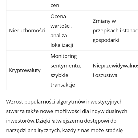
cen
Ocena
Zmiany w
wartości,⁤
Nieruchomości
przepisach i stana
analiza
gospodarki
lokalizacji
Monitoring
sentymentu,
Nieprzewidywalnoś
Kryptowaluty
szybkie
i oszustwa
transakcje
Wzrost popularności algorytmów inwestycyjnych
stwarza także nowe możliwości dla‍ indywidualnych
‍inwestorów.Dzięki łatwiejszemu dostępowi‍ do
narzędzi analitycznych, każdy‍ z nas może stać się