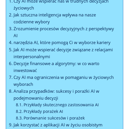
Czy⁣ AI może wspierać nas w trudnych decyzjach
życiowych
Jak sztuczna inteligencja wpływa na nasze
codzienne ⁤wybory
Zrozumienie procesów⁤ decyzyjnych‌ z perspektywy
AI
narzędzia AI, które ‌pomogą Ci w ⁣wyborze kariery
Jak AI może⁤ wspierać decyzje⁤ związane z​ relacjami
interpersonalnymi
Decyzje finansowe a‍ algorytmy: ⁤w co warto
inwestować
Czy AI ma ograniczenia w ​pomaganiu w ‌życiowych
wyborach
Analiza ​przypadków: sukcesy i porażki AI ‌w
podejmowaniu decyzji
Przykłady‌ skutecznego⁤ zastosowania AI
Przykłady porażek AI
Porównanie sukcesów i ⁢porażek
Jak korzystać⁤ z aplikacji AI w życiu osobistym