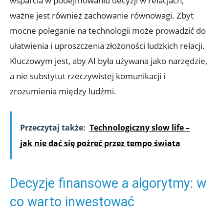
wsparcia w podejmowaniu decyzji⁢ w​ relacjach,
ważne‌ jest również ⁣zachowanie równowagi. ‍Zbyt
mocne poleganie⁣ na⁢ technologii może prowadzić‌ do
ułatwienia ⁣i uproszczenia złożoności ludzkich relacji.
Kluczowym jest, aby AI była używana jako narzędzie,
a ​nie substytut rzeczywistej komunikacji⁣ i
⁤zrozumienia⁣ między ‍ludźmi.
Przeczytaj także:
Technologiczny slow life –
jak nie dać się pożreć przez tempo świata
Decyzje finansowe a‍ algorytmy: ⁤w
co warto inwestować