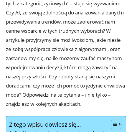
tych z kategorii ⁣„życiowych” – staje się ‌wyzwaniem.
Czy AI, ze‍ swoją zdolnością do analizowania‌ danych​ i
przewidywania ‌trendów, może zaoferować nam‌
cenne wsparcie w tych trudnych wyborach? W
artykule przyjrzymy się możliwościom, jakie niesie
ze ⁤sobą współpraca człowieka z algorytmami, ⁣oraz
zastanowimy​ się, na​ ile możemy zaufać maszynom
w podejmowaniu decyzji, które mogą zaważyć na
naszej przyszłości. Czy roboty⁣ staną się naszymi
doradcami, czy może​ ich pomoc to ⁣jedynie chwilowa
moda? Odpowiedzi na te pytania⁤ – i nie tylko –
znajdziesz w kolejnych akapitach.
Z tego wpisu dowiesz się…