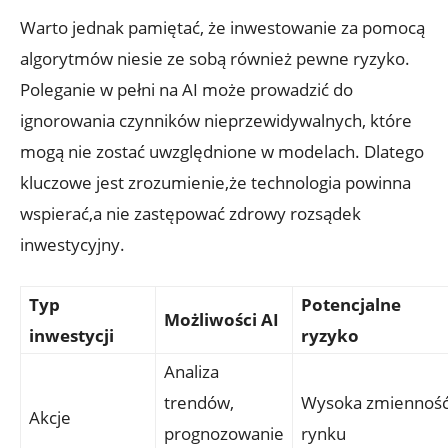
Warto jednak pamiętać,⁣ że inwestowanie za pomocą
algorytmów niesie ze sobą również pewne ryzyko.
Poleganie w pełni na AI może‌ prowadzić do
ignorowania czynników nieprzewidywalnych,​ które
mogą nie zostać‌ uwzględnione‌ w modelach.⁣ Dlatego‌
kluczowe jest zrozumienie,że ‍technologia powinna
wspierać,a nie zastępować zdrowy​ rozsądek
inwestycyjny.
Typ
Potencjalne
Możliwości AI
inwestycji
ryzyko
Analiza
trendów,
Wysoka ⁢zmiennoś
Akcje
prognozowanie
rynku