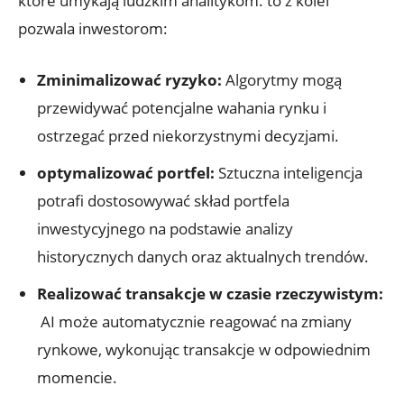
które umykają ludzkim analitykom. to z kolei⁣
pozwala‌ inwestorom:
Zminimalizować ryzyko:
Algorytmy ⁣mogą⁢
przewidywać potencjalne ‍wahania rynku i
ostrzegać przed niekorzystnymi decyzjami.
optymalizować portfel:
Sztuczna inteligencja
potrafi dostosowywać​ skład portfela
‍inwestycyjnego na‌ podstawie analizy‍
historycznych danych oraz aktualnych trendów.
Realizować transakcje w ⁤czasie rzeczywistym:
‌ AI może automatycznie reagować na zmiany‍
rynkowe, wykonując transakcje​ w odpowiednim
momencie.