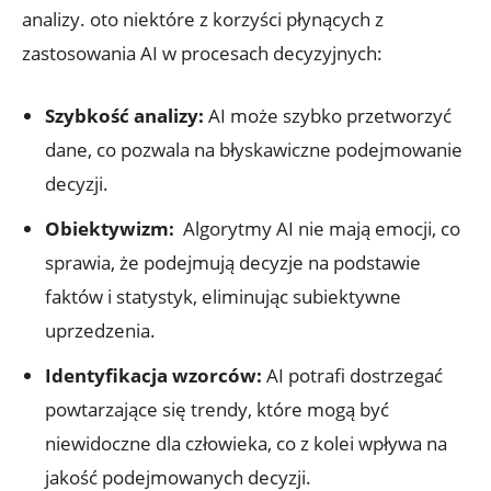
analizy.⁢ oto niektóre z korzyści ‌płynących ‍z
zastosowania​ AI w procesach decyzyjnych:
Szybkość analizy:
AI może ⁤szybko przetworzyć⁤
dane, co⁣ pozwala na⁢ błyskawiczne podejmowanie
decyzji.
Obiektywizm:
‌ Algorytmy AI nie mają ‌emocji, ‍co
sprawia, że podejmują ⁣decyzje ⁢na podstawie
faktów i statystyk, eliminując ‍subiektywne
uprzedzenia.
Identyfikacja wzorców:
AI potrafi dostrzegać
powtarzające się trendy, które mogą być
⁢niewidoczne dla człowieka, ​co z kolei wpływa ⁤na
jakość‌ podejmowanych decyzji.