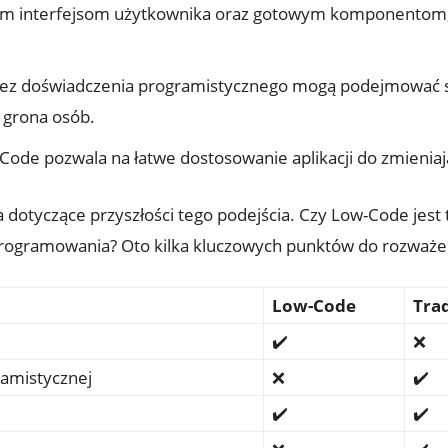
ym interfejsom użytkownika oraz gotowym komponentom, p
ez doświadczenia programistycznego mogą podejmować si
 grona osób.
Code pozwala na łatwe dostosowanie aplikacji do zmieniaj
a dotyczące przyszłości tego podejścia. Czy Low-Code jest
programowania? Oto kilka kluczowych punktów do rozważe
Low-Code
Tra
✔️
❌
amistycznej
❌
✔️
✔️
✔️