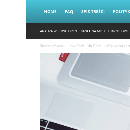
HOME
FAQ
SPIS TREŚCI
POLITY
ANALIZA WPŁYWU OPEN FINANCE NA MODELE BIZNESOWE 
Strona główna
Low-Code i No-Code
Czy warto cer