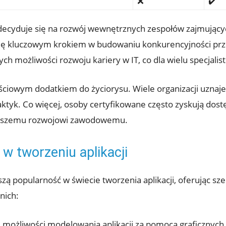
❌
✔️
decyduje się na rozwój wewnętrznych zespołów zajmującyc
 się kluczowym krokiem w budowaniu konkurencyjności prz
możliwości rozwoju kariery w IT, co dla wielu specjalist
ściowym dodatkiem do życiorysu. Wiele organizacji uznaje 
ktyk. Co więcej, osoby certyfikowane często zyskują dos
dalszemu rozwojowi zawodowemu.
w tworzeniu aplikacji
ą popularność w świecie tworzenia aplikacji, oferując sz
 nich:
i możliwości modelowania aplikacji za pomocą graficznych