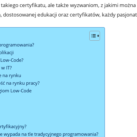
takiego certyfikatu, ale także wyzwaniom, z jakimi można s
dostosowanej edukacji oraz certyfikatów, każdy pasjonat t
 programowania?
likacji
ę Low-Code?
 w IT?
e na rynku
ość na rynku pracy?
logiom Low-Code
rtyfikacyjny?
de wypada na tle tradycyjnego programowania?