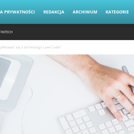
KA PRYWATNOŚCI
REDAKCJA
ARCHIWUM
KATEGORIE
FINTECH
tyfikować się z technologii Low-Code?