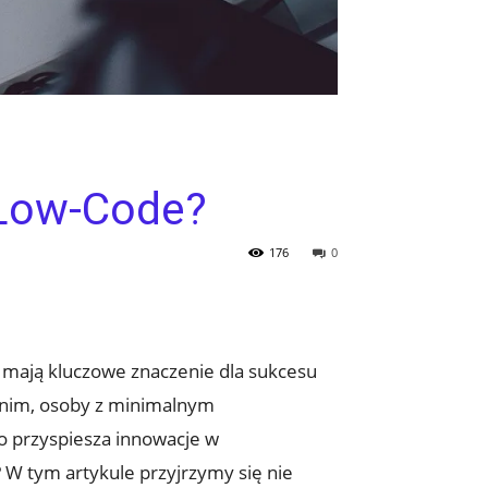
i Low-Code?
176
0
ć mają kluczowe znaczenie dla sukcesu
i nim, osoby z minimalnym
o przyspiesza innowacje w
? W tym artykule przyjrzymy się nie