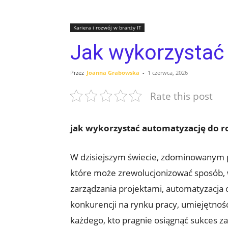
Kariera i rozwój w branży IT
Jak wykorzystać 
Przez
Joanna Grabowska
-
1 czerwca, 2026
Rate this post
jak wykorzystać automatyzację do 
W dzisiejszym świecie, zdominowanym pr
które może zrewolucjonizować sposób, 
zarządzania projektami, automatyzacja o
konkurencji na rynku pracy, umiejętnoś
każdego, kto pragnie osiągnąć sukces z