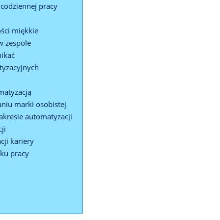
 codziennej pracy
ści miękkie
w zespole
nikać
tyzacyjnych
omatyzacją
niu marki osobistej
akresie automatyzacji
ji
ji kariery
sku pracy