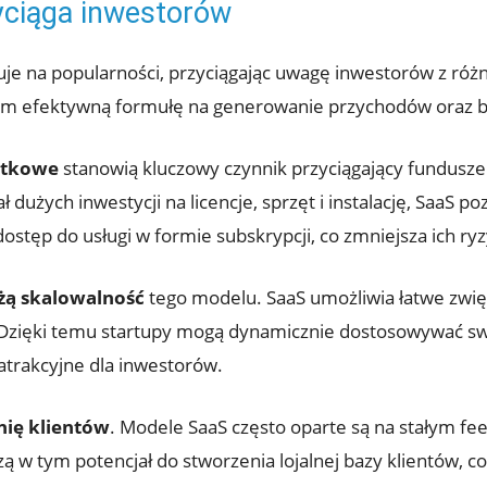
yciąga inwestorów
uje na popularności, przyciągając uwagę inwestorów z róż
m efektywną formułę na generowanie przychodów oraz budo
ątkowe
stanowią kluczowy czynnik przyciągający fundusze
żych inwestycji na licencje, sprzęt i instalację, SaaS po
ostęp do usługi w formie subskrypcji, co zmniejsza ich ry
żą skalowalność
tego modelu. SaaS umożliwia łatwe zwię
 Dzięki temu startupy mogą dynamicznie dostosowywać sw
 atrakcyjne dla inwestorów.
nię klientów
. Modele SaaS często oparte są na stałym fe
 w tym potencjał do stworzenia lojalnej bazy klientów, co