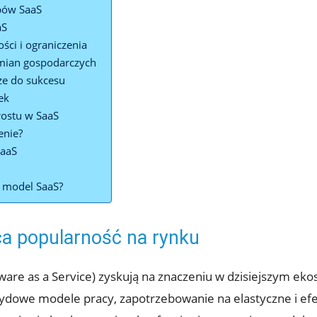
upów SaaS
aS
ści i ograniczenia
zmian gospodarczych
ze do sukcesu
ek
rostu w SaaS
enie?
SaaS
w model SaaS?
ca popularność na rynku
tware as a Service) zyskują na znaczeniu w dzisiejszym ek
brydowe modele pracy, zapotrzebowanie na elastyczne i 