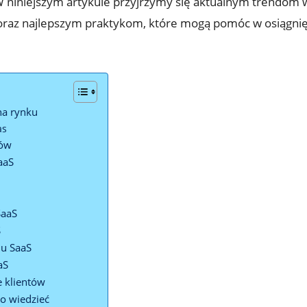
W niniejszym artykule przyjrzymy się aktualnym trendom
oraz najlepszym praktykom, które mogą pomóc w osiągnięc
na rynku
as
rów
aaS
SaaS
S
lu SaaS
aS
e klientów
o wiedzieć