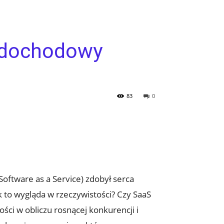
j dochodowy
83
0
oftware as a Service) zdobył serca
 to wygląda w rzeczywistości? Czy SaaS
ci w obliczu rosnącej konkurencji i