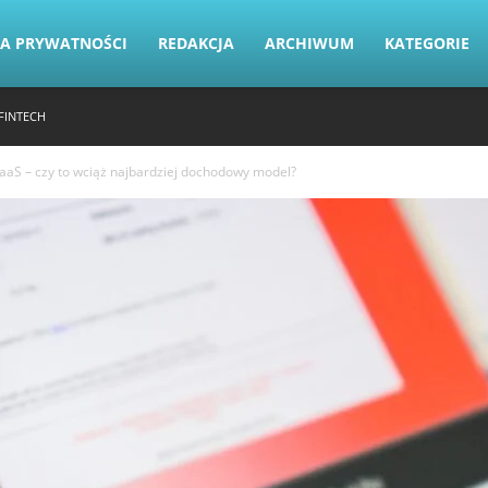
KA PRYWATNOŚCI
REDAKCJA
ARCHIWUM
KATEGORIE
FINTECH
aaS – czy to wciąż najbardziej dochodowy model?