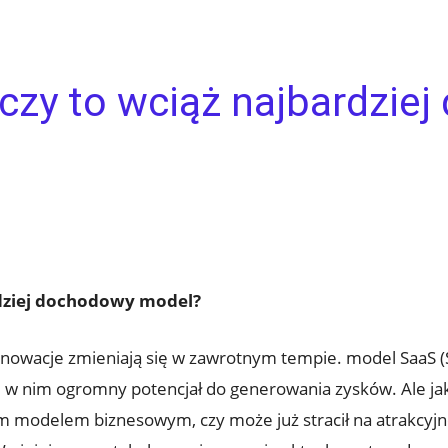
czy to wciąż najbardzie
rdziej dochodowy model?
nnowacje zmieniają się w zawrotnym tempie. model SaaS (S
li w nim ogromny potencjał do generowania zysków. Ale jak
 modelem biznesowym, czy może już stracił na atrakcyjnoś