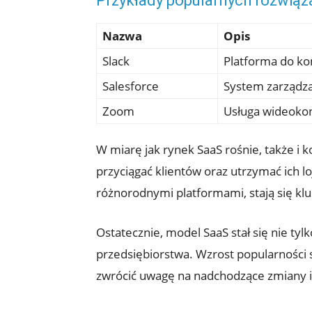
Przykłady popularnych rozwiąz
Nazwa
Opis
Slack
Platforma do ko
Salesforce
System zarządza
Zoom
Usługa wideokon
W miarę jak rynek SaaS rośnie, także i 
przyciągać klientów oraz utrzymać ich l
różnorodnymi platformami, stają się k
Ostatecznie, model SaaS stał się nie tyl
przedsiębiorstwa. Wzrost popularności
zwrócić uwagę na nadchodzące zmiany i 