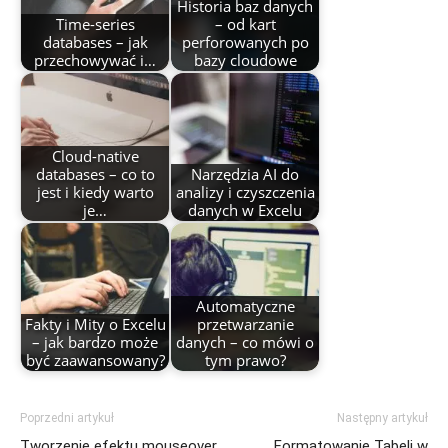
Historia baz danych
Time-series
– od kart
databases – jak
perforowanych po
przechowywać i…
bazy cloudowe
Cloud-native
databases – co to
Narzędzia AI do
jest i kiedy warto
analizy i czyszczenia
je…
danych w Excelu
Automatyczne
Fakty i Mity o Excelu
przetwarzanie
– jak bardzo może
danych – co mówi o
być zaawansowany?
tym prawo?
Poprzedni artykuł
Następny artykuł
Tworzenie efektu mouseover
Formatowanie Tabeli w