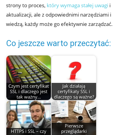
strony to proces,
który wymaga stałej uwagi
i
aktualizacji, ale z odpowiednimi narzędziami i
wiedzą, każdy może go efektywnie zarządzać.
Co jeszcze warto przeczytać:
Czym jest certyfikat
Jak działają
SSL i dlaczego jest
certyfikaty SSL i
tak ważny…
dlaczego są ważne?
Pierwsze
HTTPS i SSL – czy
przeglądarki