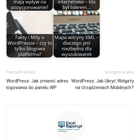
mają wpływ na
internetowe – kto
pozycjonowanie?
był liderem…
Fakty i Mity o
Mapa witryny XML –
WordPressie – czy to
dlaczego jest
tylko blogowa
niezbędna dla
platforma?
wyszukiwarek
Poprzedni artykuł
Następny artykuł
WordPress: Jak zmienić adres
WordPress: Jak Ukryć Widgety
logowania do panelu WP
na Urządzeniach Mobilnych?