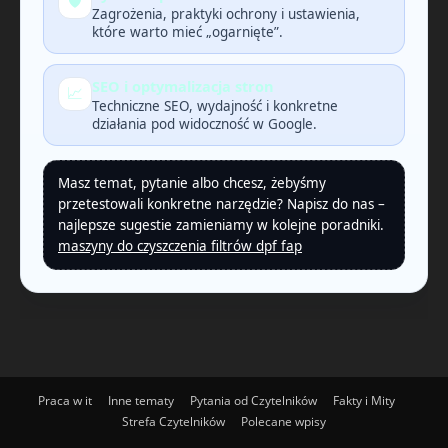
🛡️
Zagrożenia, praktyki ochrony i ustawienia,
które warto mieć „ogarnięte”.
SEO i optymalizacja stron
📈
Techniczne SEO, wydajność i konkretne
działania pod widoczność w Google.
Masz temat, pytanie albo chcesz, żebyśmy
przetestowali konkretne narzędzie? Napisz do nas –
najlepsze sugestie zamieniamy w kolejne poradniki.
maszyny do czyszczenia filtrów dpf fap
Praca w it
Inne tematy
Pytania od Czytelników
Fakty i Mity
Strefa Czytelników
Polecane wpisy