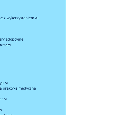
e z wykorzystaniem AI
iery adopcyjne
ystemami
) i AI
na praktykę medyczną
e
ez AI
ów