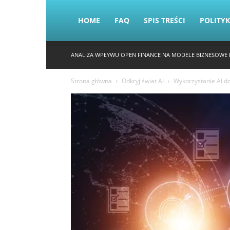
HOME
FAQ
SPIS TREŚCI
POLITY
ANALIZA WPŁYWU OPEN FINANCE NA MODELE BIZNESOWE 
Strona główna
Odkryj świat AI
Wykorzystanie AI d