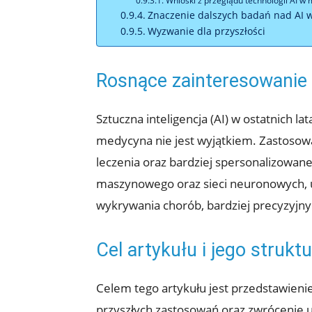
Wnioski z przeglądu technologii AI w
Znaczenie dalszych badań nad AI 
Wyzwanie dla przyszłości
Rosnące zainteresowanie 
Sztuczna inteligencja (AI) w ostatnich l
medycyna nie jest wyjątkiem. Zastosowa
leczenia oraz bardziej spersonalizowan
maszynowego oraz sieci neuronowych, 
wykrywania chorób, bardziej precyzyjn
Cel artykułu i jego strukt
Celem tego artykułu jest przedstawienie
przyszłych zastosowań oraz zwrócenie uw