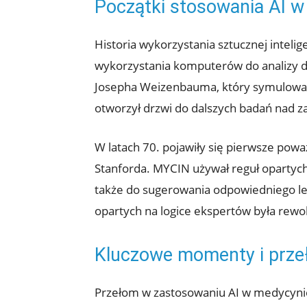
Początki stosowania AI 
Historia wykorzystania sztucznej intelig
wykorzystania komputerów do analizy d
Josepha Weizenbauma, który symulował 
otworzył drzwi do dalszych badań nad 
W latach 70. pojawiły się pierwsze po
Stanforda. MYCIN używał reguł opartych 
także do sugerowania odpowiedniego lec
opartych na logice ekspertów była rewo
Kluczowe momenty i prze
Przełom w zastosowaniu AI w medycynie 