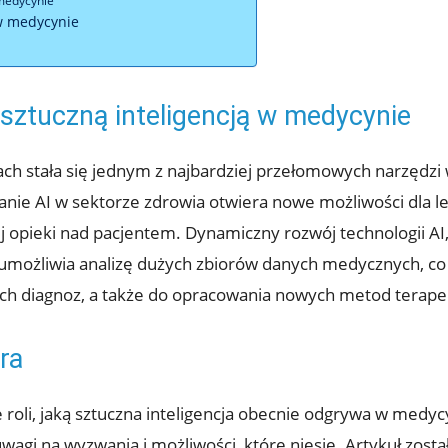
 medycynie
w medycynie
sztuczną inteligencją w medycynie
atach stała się jednym z najbardziej przełomowych narzędzi w
nie AI w sektorze zdrowia otwiera nowe możliwości dla le
ej opieki nad pacjentem. Dynamiczny rozwój technologii A
umożliwia analizę dużych zbiorów danych medycznych, co
ych diagnoz, a także do opracowania nowych metod terape
ura
 roli, jaką sztuczna inteligencja obecnie odgrywa w medyc
agi na wyzwania i możliwości, które niesie. Artykuł zosta