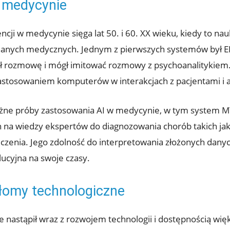
w medycynie
encji w medycynie sięga lat 50. i 60. XX wieku, kiedy to n
anych medycznych. Jednym z pierwszych systemów był ELI
rozmowę i mógł imitować rozmowy z psychoanalitykiem. 
zastosowaniem komputerów w interakcjach z pacjentami i 
ważne próby zastosowania AI w medycynie, w tym system M
na wiedzy ekspertów do diagnozowania chorób takich jak b
zenia. Jego zdolność do interpretowania złożonych danych
lucyjna na swoje czasy.
łomy technologiczne
nastąpił wraz z rozwojem technologii i dostępnością wię