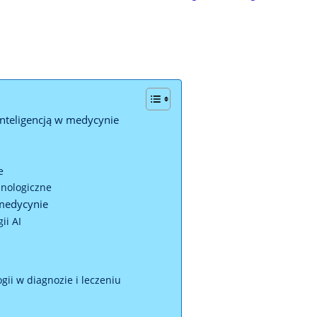
inteligencją w medycynie
e
nologiczne
 medycynie
ii AI
gii w diagnozie i leczeniu