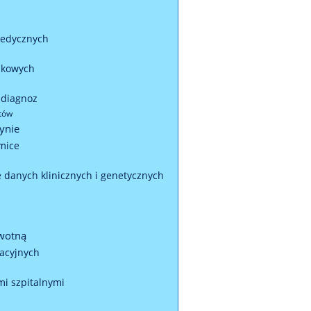
 medycznych
ankowych
 diagnoz
stów
ynie
mice
e danych klinicznych i genetycznych
owotną
acyjnych
i szpitalnymi