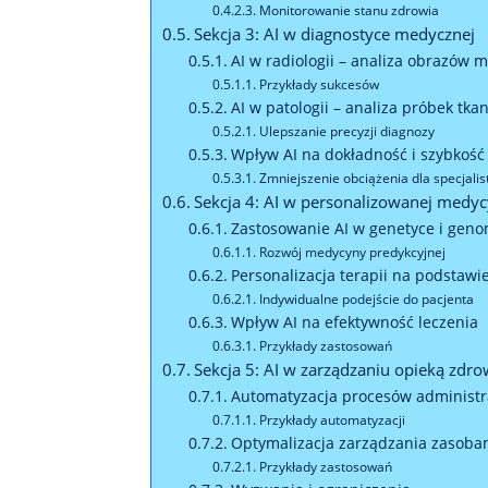
Monitorowanie stanu zdrowia
Sekcja 3: AI w diagnostyce medycznej
AI w radiologii – analiza obrazów
Przykłady sukcesów
AI w patologii – analiza próbek tk
Ulepszanie precyzji diagnozy
Wpływ AI na dokładność i szybkość
Zmniejszenie obciążenia dla specjali
Sekcja 4: AI w personalizowanej medyc
Zastosowanie AI w genetyce i geno
Rozwój medycyny predykcyjnej
Personalizacja terapii na podstawi
Indywidualne podejście do pacjenta
Wpływ AI na efektywność leczenia
Przykłady zastosowań
Sekcja 5: AI w zarządzaniu opieką zdr
Automatyzacja procesów administr
Przykłady automatyzacji
Optymalizacja zarządzania zasobam
Przykłady zastosowań