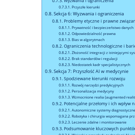
Wyzwania i ograniczenia
Przyszłe kierunki
Sekcja 6: Wyzwania i ograniczenia
Problemy etyczne i prawne związan
Prywatność i bezpieczeństwo danych
Odpowiedzialność prawna
Bias w algorytmach
Ograniczenia technologiczne i bar
Złożoność integracji z istniejącymi s
Brak standardów i regulacji
Niedostatek kadr specjalistycznych
Sekcja 7: Przyszłość AI w medycynie
Spodziewane kierunki rozwoju
Rozwój narzędzi predykcyjnych
Personalizacja medycyny
Wzmocnione realia (augmented reality
Potencjalne przełomy i ich wpływ 
Autonomiczne systemy diagnostyczn
Robotyka i chirurgia wspomagana prz
Leczenie zdalne i monitorowanie
Podsumowanie kluczowych punkt