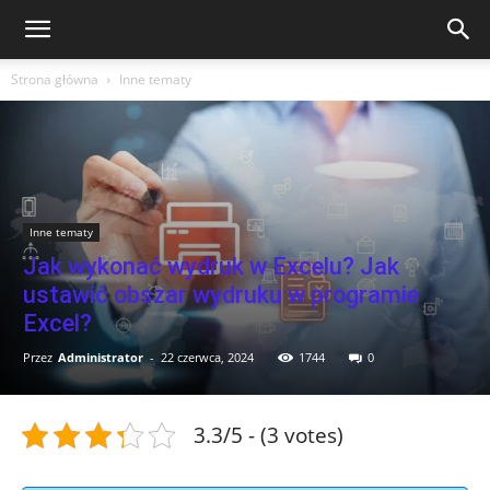
Strona główna
Inne tematy
Inne tematy
Jak wykonać wydruk w Excelu? Jak
ustawić obszar wydruku w programie
Excel?
Przez
Administrator
-
22 czerwca, 2024
1744
0
3.3/5 - (3 votes)