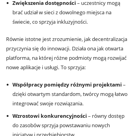
Zwiększenia dostępności
– uczestnicy mogą
brać udział ⁣w ⁢sieci z ​dowolnego miejsca na
świecie, co sprzyja inkluzyjności.
Równie istotne ‍jest ‌zrozumienie,⁤ jak decentralizacja‌
przyczynia⁤ się do innowacji. Działa ona jak ⁢otwarta
platforma, na której⁣ różne ⁣podmioty⁣ mogą rozwijać
‍nowe aplikacje i usługi.‍ To⁣ sprzyja:
Współpracy pomiędzy różnymi projektami
–
‍dzięki otwartym standardom, ​twórcy mogą łatwo
integrować⁤ swoje rozwiązania.
Wzrostowi konkurencyjności
– równy dostęp
do zasobów sprzyja‌ powstawaniu nowych
‍inicjatyw⁤ i przedsiębiorstw.