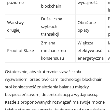
poziome
wydajność
blockchain
ł
Duża liczba​
P
Warstwy
Obniżone
szybkich
⁣
drugiej
opłaty
transakcji
p
Zmiana
Większa
M
Proof of Stake
mechanizmu
efektywność
c
konsensusu
energetyczna
w
Ostatecznie, aby skutecznie stawić czoła
wyzwaniom, przed twórcami technologii blockchain
stoi konieczność znalezienia balansu między
bezpieczeństwem, decentralizacją a wydajnością.
Każde z proponowanych rozwiązań ma swoje mocne
i słabe strony, ⁣co sprawia, że ​​debaty‍ nad przyszłością