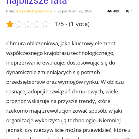
najbliższe lata
Przez
Artykuły Czytelników
-
23 października, 2024
489
1
1/5 - (1 vote)
Chmura obliczeniowa, ​jako kluczowy‍ element
współczesnego krajobrazu⁣ technologicznego,
nieprzerwanie ewoluuje, ‌dostosowując się do
dynamicznie⁤ zmieniających się⁣ potrzeb
⁤przedsiębiorstw oraz ​wymogów rynku.‌ W obliczu
rosnącej adopcji rozwiązań ⁤chmurowych, wiele
prognoz wskazuje na ⁣przyszłe trendy,‍ które
rzekomo ​mają zrewolucjonizować sposób, w jaki
organizacje wykorzystują technologię. Niemniej
jednak, czy rzeczywiście można przewidzieć, które ‌z​