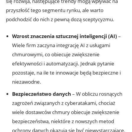
się rozwija, następujące trendy mogą wpływać na‌
przyszłość ​tego segmentu​ rynku, ale warto
⁣podchodzić do nich ⁣z pewną dozą sceptycyzmu.
Wzrost⁣ znaczenia sztucznej inteligencji ‍(AI)
‌–
Wiele firm zaczyna integrację AI z usługami
chmurowymi, co obiecuje zwiększenie
efektywności⁣ i automatyzacji. Jednak pytanie​
pozostaje, na ile te ⁣innowacje będą bezpieczne i⁤
niezawodne.
Bezpieczeństwo danych
– W obliczu​ rosnących
zagrożeń związanych z⁤ cyberatakami, chociaż
wiele dostawców ⁢chmury obiecuje zwiększenie
bezpieczeństwa, niektóre z nowszych metod
ochrony danych okazują się być niewystarczające.​