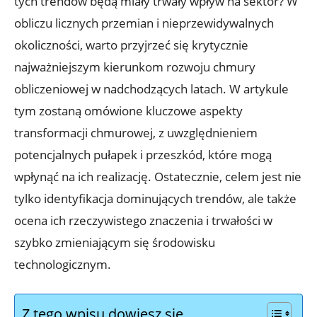
tych trendów będą ‌miały trwały wpływ⁣ na‍ sektor? W
obliczu licznych przemian i ⁤nieprzewidywalnych
okoliczności, ⁣warto przyjrzeć‌ się krytycznie⁣
najważniejszym⁤ kierunkom rozwoju chmury
⁣obliczeniowej w nadchodzących latach. W ‌artykule
tym zostaną ​omówione kluczowe‌ aspekty
transformacji chmurowej, z uwzględnieniem​
potencjalnych ‌pułapek i​ przeszkód, ‍które mogą
wpłynąć na ich ⁤realizację. ⁤Ostatecznie, celem⁢ jest​ nie
tylko identyfikacja dominujących trendów, ale⁢ także⁤
ocena ich⁣ rzeczywistego znaczenia i trwałości w⁤
szybko zmieniającym⁤ się ⁤środowisku
technologicznym.
Z tego wpisu dowiesz się…