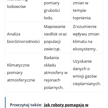
pomiary
zmian w⁢
lodowców
grubości ​
tempie
lodu.
topnienia.
Mapowanie
Zrozumienie
Analiza
siedlisk oraz
wpływu zmian
bioróżnorodności
populacji
klimatu na ​
zwierząt.
ekosystemy.
Badania
Uzyskanie‌
Klimatyczne
składu
danych o​
pomiary
⁤atmosfery w
emisji gazów
atmosferyczne
rejonach​
cieplarnianych.
polarnych.
Przeczytaj także:
Jak roboty pomagają w