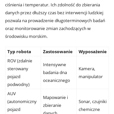
ciśnienia i temperatur.​ Ich zdolność do zbierania
danych‍ przez ⁣dłuższy czas bez interwencji ludzkiej
⁤pozwala na prowadzenie ⁣długoterminowych badań
oraz monitorowanie zmian ​zachodzących⁢ w
środowisku morskim.
Typ robota
Zastosowanie
Wyposażenie
ROV (zdalnie
Intensywne
sterowany
Kamera,
‍badania ​dna
pojazd
‌manipulator
oceanicznego
podwodny)
AUV
Mapowanie i
(autonomiczny
Sonar, czujniki
zbieranie
pojazd
​chemiczne
danych