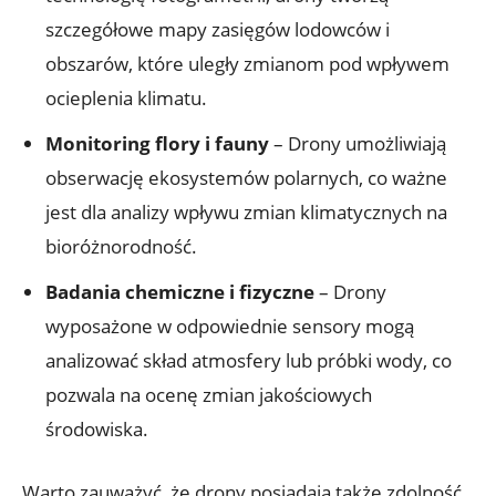
szczegółowe mapy zasięgów ​lodowców i
⁤obszarów, które‌ uległy zmianom ​pod wpływem⁢
ocieplenia⁢ klimatu.
Monitoring flory i‍ fauny
– Drony umożliwiają
obserwację⁣ ekosystemów polarnych, co ważne
jest dla​ analizy‍ wpływu zmian klimatycznych na
bioróżnorodność.
Badania chemiczne i fizyczne
–⁣ Drony
wyposażone w odpowiednie sensory‍ mogą
⁣analizować skład atmosfery lub próbki​ wody, co
pozwala na ocenę zmian jakościowych
⁢środowiska.
Warto zauważyć, że drony posiadają‌ także zdolność