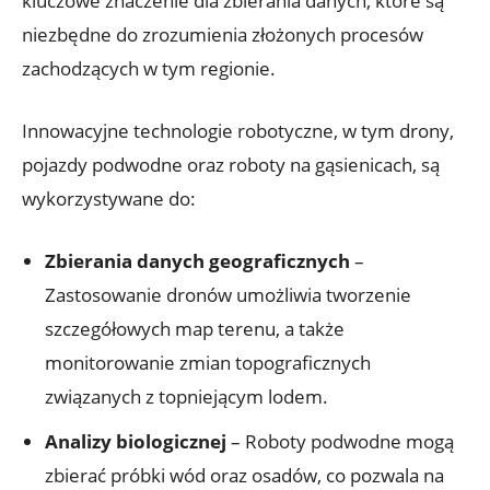
kluczowe⁤ znaczenie dla zbierania danych, ⁢które są
niezbędne⁢ do zrozumienia ⁢złożonych procesów‍
zachodzących w tym ⁤regionie.
Innowacyjne ​technologie ​robotyczne, w tym drony,⁣
pojazdy podwodne oraz roboty na gąsienicach, są
wykorzystywane ⁤do:
Zbierania danych geograficznych
–
Zastosowanie dronów umożliwia tworzenie
szczegółowych map terenu, a także
monitorowanie zmian topograficznych‍
związanych z topniejącym ⁤lodem.
Analizy biologicznej
–​ Roboty podwodne mogą
zbierać próbki wód oraz osadów, co⁢ pozwala ​na⁣