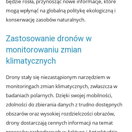
będzie rosła, przynosząc ‌nowe ​informacje, ⁣które
mogą‍ wpłynąć na globalną⁣ politykę ‍ekologiczną ‌i⁢
konserwację ​zasobów naturalnych.
Zastosowanie dronów ‌w
monitorowaniu zmian
klimatycznych
Drony ⁢stały‍ się⁣ niezastąpionym narzędziem‍ w
monitoringach zmian klimatycznych, ⁤zwłaszcza w‍
badaniach polarnych. Dzięki ⁤swojej mobilności,
zdolności do zbierania danych ​z trudno dostępnych
obszarów oraz wysokiej ‌rozdzielczości⁢ obrazów,
drony dostarczają cennych informacji⁤ na temat
procesów‌ zachodzących w Arktyce ⁢i Antarktydzie.