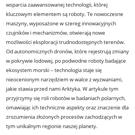
wsparcia zaawansowanej technologii, której
kluczowym elementem są roboty.​ Te nowoczesne
maszyny, wyposażone w⁢ szereg innowacyjnych
czujników ⁣i ⁢mechanizmów, otwierają nowe
możliwości eksploracji trudnodostępnych terenów.
Od autonomicznych dronów, które rejestrują ‌zmiany⁤
w pokrywie lodowej, po‍ podwodne roboty ‍badające
ekosystem morski – technologia⁢ staje się
nieocenionym narzędziem w walce z wyzwaniami,⁣
jakie stawia przed ​nami Arktyka. W artykule tym
przyjrzymy się roli robotów w⁤ badaniach polarnych,
omawiając ich ⁢techniczne⁢ aspekty oraz znaczenie dla
zrozumienia ⁣złożonych⁢ procesów zachodzących w
tym unikalnym regionie naszej⁣ planety.