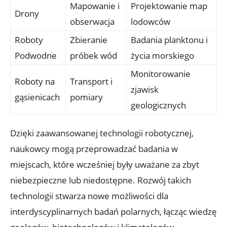
Mapowanie i
Projektowanie ⁣map
Drony
obserwacja
lodowców
Roboty
Zbieranie
Badania planktonu i
Podwodne
próbek wód
życia morskiego
Monitorowanie
Roboty ⁤na
Transport i⁤
zjawisk
gąsienicach
pomiary
⁤geologicznych
Dzięki zaawansowanej technologii robotycznej,
naukowcy mogą przeprowadzać ⁢badania w⁤
miejscach,‌ które wcześniej były uważane za zbyt
niebezpieczne lub​ niedostępne. Rozwój takich‌
technologii stwarza⁢ nowe możliwości dla
interdyscyplinarnych​ badań polarnych, łącząc ⁣wiedzę