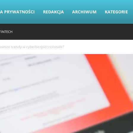
KA PRYWATNOŚCI
REDAKCJA
ARCHIWUM
KATEGORIE
FINTECH
jnowsze trendy w cyberbezpieczeństwie?