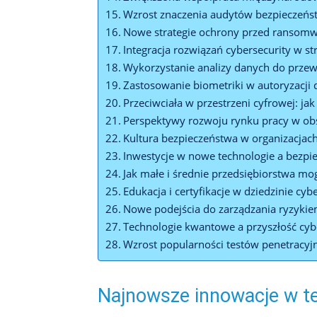
Wzrost znaczenia audytów ⁤bezpieczeńs
Nowe strategie ochrony przed ransom
Integracja rozwiązań​ cybersecurity w s
Wykorzystanie analizy danych do⁤ prze
Zastosowanie biometriki w autoryzacji
Przeciwciała w⁣ przestrzeni cyfrowej: j
Perspektywy rozwoju rynku pracy w‌ ob
Kultura bezpieczeństwa w organizacjach
Inwestycje w nowe technologie a bezp
Jak ‌małe ⁤i średnie przedsiębiorstwa 
Edukacja i ​certyfikacje w​ dziedzinie c
Nowe podejścia do zarządzania ryzyki
Technologie kwantowe a przyszłość cy
Wzrost‍ popularności testów penetracyj
Najnowsze innowacje w ⁢t