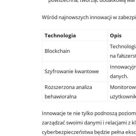
Wśród najnowszych​ innowacji w zabezpi
Technologia
Opis
Technologi
Blockchain
na ‍fałszer
Innowacyjn
Szyfrowanie kwantowe
danych.
Rozszerzona analiza
Monitorowa
behawioralna
użytkowni
Innowacje te⁤ nie ⁢tylko ⁣podnoszą pozio
zarządzać swoimi danymi i relacjami z 
‍cyberbezpieczeństwa będzie pełna ekscyt