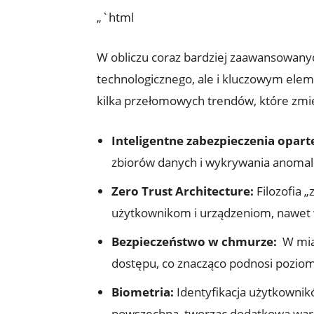
„`html
W obliczu coraz ⁣bardziej zaawansowanyc
technologicznego, ale i kluczowym elem
kilka przełomowych trendów, które ​zmie
Inteligentne zabezpieczenia ⁢oparte
zbiorów danych i wykrywania anomali
Zero Trust Architecture:
Filozofia „
użytkownikom i urządzeniom, ​nawet 
Bezpieczeństwo w chmurze:
‌ W mi
dostępu, co znacząco podnosi pozio
Biometria:
Identyfikacja użytkownikó
⁢powszechna, tworząc dodatkową war