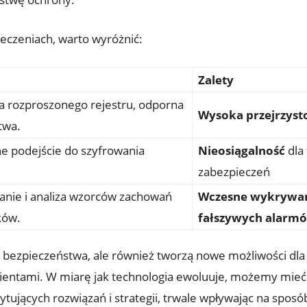
eczeniach, warto wyróżnić:
Zalety
a​ rozproszonego rejestru, odporna
Wysoka przejrzyst
stwa.
e podejście do szyfrowania
Nieosiągalność
dla
zabezpieczeń
nie i analiza wzorców zachowań⁤
Wczesne wykrywan
ków.
fałszywych alarm
m ‌bezpieczeństwa, ale również⁢ tworzą nowe możliwości dla
klientami. W miarę jak technologia ewoluuje, możemy mieć 
ujących rozwiązań i strategii, trwale​ wpływając na sposób