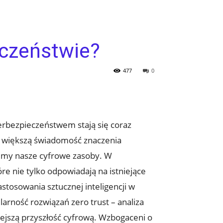
eczeństwie?
477
0
berbezpieczeństwem stają się coraz
az większą ⁢świadomość znaczenia
onimy nasze cyfrowe zasoby. W
e⁤ nie tylko odpowiadają na istniejące
stosowania sztucznej inteligencji ⁣w
arność rozwiązań zero trust ⁣– analiza
ejszą przyszłość‌ cyfrową. Wzbogaceni o