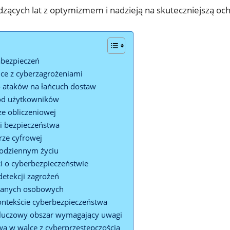
zących lat z optymizmem‍ i ​nadzieją na skuteczniejszą o
abezpieczeń
lce‌ z cyberzagrożeniami
 ataków na łańcuch‌ dostaw
ród użytkowników
e obliczeniowej
i⁤ bezpieczeństwa
rze cyfrowej
odziennym życiu
i o cyberbezpieczeństwie
etekcji zagrożeń
 danych osobowych
kontekście cyberbezpieczeństwa
 kluczowy obszar wymagający‍ uwagi
a w walce z cyberprzestępczością