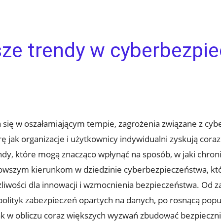
sze trendy w cyberbezpi
⁢ się w oszałamiającym tempie, zagrożenia związane⁣ z cy
arę jak organizacje i użytkownicy indywidualni zyskują cor
endy, które mogą znacząco wpłynąć na sposób, w ‍jaki chr
owszym kierunkom w​ dziedzinie cyberbezpieczeństwa, któr
iwości ‌dla innowacji ⁤i wzmocnienia bezpieczeństwa. Od za
lityk ⁢zabezpieczeń opartych ⁣na ‌danych, po ⁣rosnącą popul
jak w obliczu coraz większych wyzwań zbudować bezpieczni