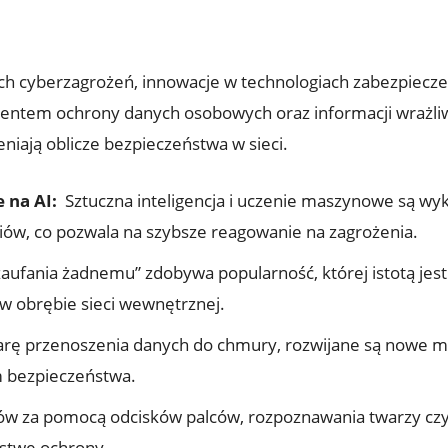
h cyberzagrożeń, innowacje w technologiach zabezpieczeń 
entem‌ ochrony danych⁣ osobowych ⁢oraz informacji‌ wrażli
niają oblicze⁤ bezpieczeństwa w sieci.
 na AI:
​ Sztuczna⁤ inteligencja i uczenie maszynowe są w
ów, co‌ pozwala na szybsze reagowanie na zagrożenia.
zaufania⁤ żadnemu” zdobywa popularność, której⁤ istotą je
w obrębie sieci wewnętrznej.
arę przenoszenia ⁤danych do chmury, rozwijane są nowe m
m bezpieczeństwa.
w‍ za pomocą‍ odcisków ‌palców, rozpoznawania⁣ twarzy czy t
stwę ochrony.