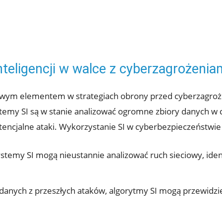
teligencji w walce‌ z cyberzagrożenia
 kluczowym elementem w ​strategiach obrony przed cyberzag
my⁤ SI są w stanie analizować ⁣ogromne zbiory danych w ⁢c
ncjalne ataki. Wykorzystanie SI w ‌cyberbezpieczeństwie pr
stemy SI mogą nieustannie⁢ analizować ruch ‍sieciowy, ide
 danych ‍z przeszłych ataków, algorytmy SI mogą przewidz