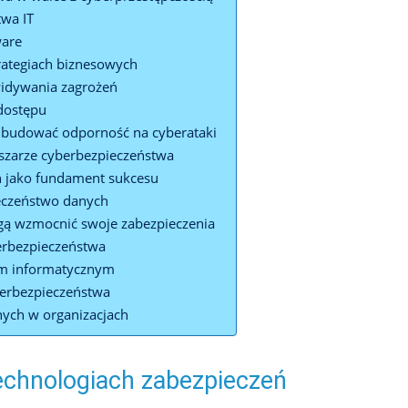
twa IT
ware
trategiach biznesowych
widywania zagrożeń
 dostępu
ak budować odporność na cyberataki
szarze cyberbezpieczeństwa
 jako‌ fundament ⁣sukcesu
ieczeństwo danych
mogą wzmocnić swoje zabezpieczenia
yberbezpieczeństwa
em informatycznym
berbezpieczeństwa
nych w organizacjach
echnologiach zabezpieczeń