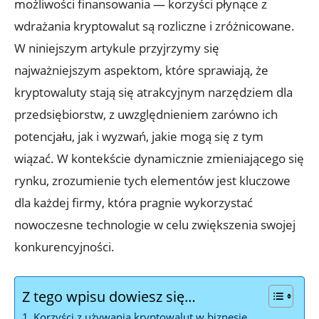
możliwości⁣ finansowania —⁢ korzyści płynące z
wdrażania kryptowalut są⁢ rozliczne i zróżnicowane.
W ⁤niniejszym artykule przyjrzymy się
najważniejszym ‍aspektom, które sprawiają, że
kryptowaluty stają się atrakcyjnym ⁤narzędziem dla⁢
przedsiębiorstw, ‍z uwzględnieniem zarówno ich
potencjału,⁣ jak i wyzwań, jakie mogą się z tym
wiązać.​ W kontekście dynamicznie‌ zmieniającego się⁤
rynku, zrozumienie‍ tych elementów jest kluczowe
dla‍ każdej firmy, która pragnie wykorzystać
nowoczesne technologie w celu zwiększenia swojej
konkurencyjności.
Z tego wpisu dowiesz się…
Korzyści z używania⁢ kryptowalut w biznesie