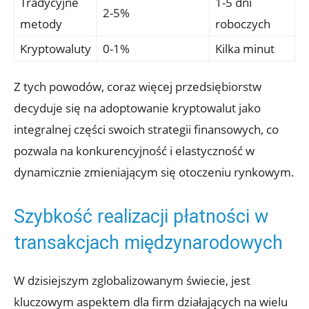
Tradycyjne
1-5 ‍dni ​
2-5%
metody
roboczych
Kryptowaluty
0-1%
Kilka minut
Z tych ⁤powodów, coraz ‍więcej przedsiębiorstw
decyduje się ⁢na adoptowanie ⁢kryptowalut⁤ jako
integralnej ⁤części swoich strategii finansowych, co⁣
pozwala na​ konkurencyjność i elastyczność w
⁤dynamicznie ⁢zmieniającym się otoczeniu​ rynkowym.
Szybkość ⁢realizacji płatności w
transakcjach ⁤międzynarodowych
W ‍dzisiejszym zglobalizowanym świecie, jest
kluczowym⁣ aspektem dla ⁤firm działających na wielu