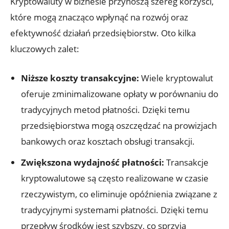
Kryptowaluty⁢ w ⁢biznesie przynoszą ⁣szereg korzyści,
które mogą⁣ znacząco wpłynąć na rozwój oraz
efektywność działań przedsiębiorstw. ‌Oto kilka
kluczowych zalet:
Niższe koszty transakcyjne:
Wiele ‍kryptowalut
oferuje ⁣zminimalizowane⁢ opłaty w porównaniu do‍
tradycyjnych metod płatności.⁤ Dzięki temu‌
przedsiębiorstwa mogą oszczędzać⁤ na prowizjach
bankowych oraz kosztach ​obsługi transakcji.
Zwiększona wydajność płatności:
Transakcje
kryptowalutowe są często realizowane w ⁣czasie
rzeczywistym, ⁢co eliminuje opóźnienia związane ​z
tradycyjnymi systemami⁤ płatności. ⁤Dzięki temu
przepływ ‍środków jest szybszy, ​co sprzyja