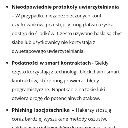
Nieodpowiednie protokoły uwierzytelniania
⁤
– W przypadku niezabezpieczonych ‍kont
użytkowników, przestępcy mogą łatwo uzyskać
⁢dostęp do‌ środków. Często używane hasła są zbyt
słabe lub użytkownicy ⁤nie korzystają z
⁤dwuetapowego uwierzytelniania.
Podatności ‍w smart ⁤kontraktach
-⁤ Giełdy⁤
często ⁢korzystają z ⁤technologii blockchain i⁣ smart
kontraktów, ​które mogą⁣ zawierać⁣ błędy
programistyczne. Napotkanie‍ na takie⁢ luki
otwiera drogę do ‌potencjalnych ataków.
Phishing ‍i socjotechnika
⁤ – Hakerzy stosują
coraz bardziej wyszukane​ metody oszustw,
nakłaniając ​użytkowników do ujawniania swoich ​