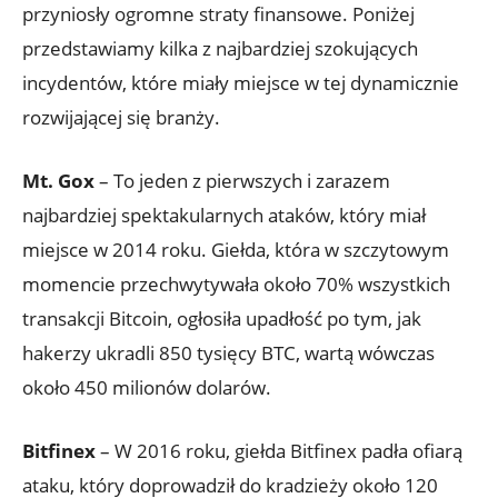
przyniosły ogromne straty ⁢finansowe. Poniżej⁣
przedstawiamy kilka ‍z⁢ najbardziej szokujących
incydentów, które miały⁤ miejsce ‌w tej ⁣dynamicznie
⁤rozwijającej‌ się branży.
Mt. Gox
– To jeden​ z pierwszych i ⁤zarazem
‌najbardziej spektakularnych ataków, który miał
⁣miejsce w 2014 roku. Giełda, która w szczytowym​
momencie przechwytywała około 70% wszystkich‌
transakcji ‌Bitcoin, ogłosiła‌ upadłość po tym, jak
hakerzy ukradli 850 ⁤tysięcy⁢ BTC, ‌wartą ​wówczas
⁣około 450 milionów dolarów.
Bitfinex
– W 2016 roku, giełda Bitfinex ⁤padła‌ ofiarą
ataku, który doprowadził do kradzieży⁢ około ‌120