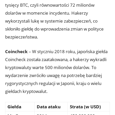
tysięcy BTC, czyli ‌równowartości 72 milionów
dolarów w momencie‌ incydentu. Hakerzy​
wykorzystali lukę w‍ systemie zabezpieczeń, co‌
skłoniło ⁤giełdę do wprowadzenia zmian w​ polityce
bezpieczeństwa.
Coincheck
– W styczniu 2018 roku, japońska ‌giełda
Coincheck została zaatakowana, a hakerzy wykradli
kryptowaluty warte 500 ⁣milionów ​dolarów. To
wydarzenie zwróciło‌ uwagę na potrzebę bardziej
rygorystycznych regulacji ‍w Japonii, kraju⁤ o⁣ wielu
giełdach ⁣kryptowalut.
Giełda
Data⁣ ataku
Strata⁣ (w USD)