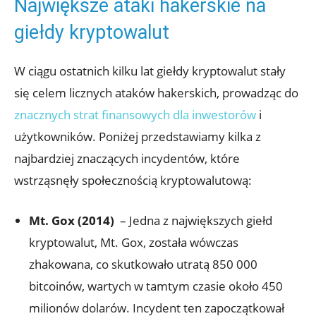
Największe⁢ ataki ⁣hakerskie ⁢na
⁢giełdy kryptowalut
W ciągu ostatnich ⁤kilku lat giełdy ‍kryptowalut stały⁢
się celem ‌licznych ‍ataków‍ hakerskich, prowadząc do
znacznych strat finansowych dla inwestorów
i
użytkowników. Poniżej przedstawiamy kilka z
‍najbardziej znaczących‍ incydentów,⁣ które
wstrząsnęły ⁤społecznością kryptowalutową:
Mt. Gox (2014)
⁢ – Jedna⁣ z ‌największych giełd
kryptowalut, Mt. ‍Gox, ⁢została‍ wówczas
zhakowana, co skutkowało utratą 850 ‍000
bitcoinów, wartych w tamtym ‌czasie około 450
milionów​ dolarów. Incydent ten‍ zapoczątkował