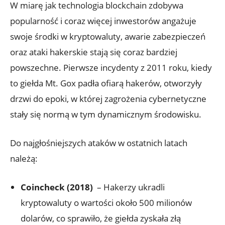
W miarę⁢ jak ⁢technologia ‌blockchain zdobywa
popularność i coraz więcej inwestorów⁣ angażuje
swoje‍ środki w kryptowaluty, awarie zabezpieczeń
‍oraz ‌ataki ‍hakerskie‍ stają ​się coraz bardziej
powszechne.‍ Pierwsze incydenty z 2011 ​roku, kiedy‌
to giełda Mt. Gox ⁣padła ofiarą hakerów,⁣ otworzyły
drzwi ⁣do epoki, w której zagrożenia cybernetyczne
stały‍ się normą w ‌tym dynamicznym‍ środowisku.
Do najgłośniejszych ataków w‌ ostatnich latach
należą:
Coincheck‌ (2018)
⁢ – Hakerzy ukradli
kryptowaluty o⁢ wartości około 500 milionów
dolarów, co sprawiło, że giełda zyskała złą⁤