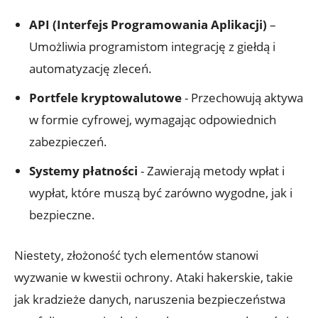
API​ (Interfejs Programowania‌ Aplikacji)
–
⁣Umożliwia programistom‍ integrację z giełdą i
automatyzację zleceń.
Portfele kryptowalutowe
‌- Przechowują aktywa
w⁤ formie cyfrowej, wymagając‌ odpowiednich
zabezpieczeń.
Systemy​ płatności
⁢- Zawierają metody wpłat⁢ i ​
wypłat, które⁣ muszą być zarówno wygodne, ⁤jak i
bezpieczne.
Niestety, złożoność tych elementów​ stanowi
wyzwanie⁤ w kwestii ochrony. Ataki hakerskie, ​takie​
jak kradzieże danych, naruszenia bezpieczeństwa⁣