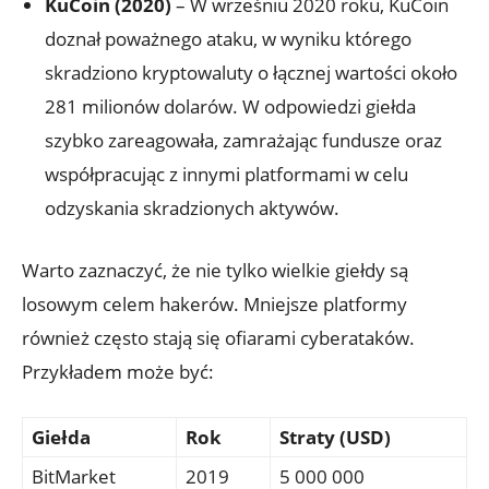
KuCoin ⁣(2020)
– W wrześniu 2020 roku, KuCoin
doznał ‌poważnego ‍ataku, w ​wyniku którego
skradziono kryptowaluty ⁤o łącznej ⁤wartości ​około
‌281 milionów dolarów. W odpowiedzi⁢ giełda⁣
szybko ⁣zareagowała, zamrażając fundusze oraz
współpracując z innymi ⁣platformami w celu
odzyskania ​skradzionych aktywów.
Warto​ zaznaczyć, ‍że nie tylko wielkie giełdy‍ są
losowym celem​ hakerów. Mniejsze ‌platformy
‍również często ​stają się ofiarami‍ cyberataków.
Przykładem ​może być:
Giełda
Rok
Straty (USD)
BitMarket
2019
5 000 000