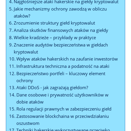
Najgłośniejsze ataki hakerskie ⁢na giełdy kryptowalut
Jakie mechanizmy ochrony ⁤zawodzą w obliczu
ataków?
Zrozumienie‌ struktury giełd kryptowalut
Analiza skutków finansowych ataków na⁤ giełdy
Wielkie kradzieże – przykłady w ​praktyce
Znaczenie audytów bezpieczeństwa w⁢ giełdach
⁤kryptowalut
Wpływ ataków‌ hakerskich na zaufanie inwestorów
Infrastruktura techniczna a podatność na ataki
Bezpieczeństwo portfeli‍ – kluczowy⁣ element⁤
ochrony
Ataki​ DDoS ‌- ​jak zagrażają giełdom?
Dane osobowe i prywatność⁢ użytkowników w
dobie⁢ ataków
Rola regulacji prawnych w zabezpieczeniu giełd
Zastosowanie‌ blockchaina‍ w ⁤przeciwdziałaniu
oszustwom
Techniki hakerskie⁢ wykorzystywane⁤ przeciwko