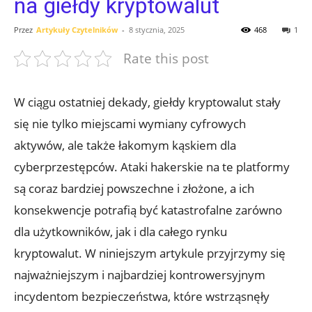
na giełdy kryptowalut
Przez
Artykuły Czytelników
-
8 stycznia, 2025
468
1
Rate this post
W ‌ciągu ostatniej dekady,‌ giełdy ‍kryptowalut ​stały‌
się nie tylko miejscami wymiany ​cyfrowych
aktywów, ale także łakomym kąskiem dla
cyberprzestępców. Ataki​ hakerskie⁣ na te platformy‌
są⁢ coraz bardziej powszechne​ i ​złożone, a ich
konsekwencje potrafią ‌być ⁤katastrofalne ‌zarówno
‍dla użytkowników, ​jak i dla całego rynku
kryptowalut.⁢ W niniejszym artykule ⁣przyjrzymy się
najważniejszym‍ i najbardziej kontrowersyjnym
incydentom bezpieczeństwa, które wstrząsnęły