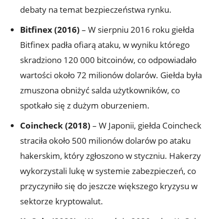
debaty na temat bezpieczeństwa rynku.
Bitfinex (2016)
– W⁤ sierpniu ⁣2016 roku giełda
Bitfinex padła ofiarą ataku, ‍w wyniku którego
skradziono 120 000 bitcoinów, ​co odpowiadało‌
wartości⁤ około ​72 milionów dolarów. Giełda była
zmuszona obniżyć salda użytkowników, co
spotkało się z dużym ⁤oburzeniem.
Coincheck‌ (2018)
– ​W Japonii, ​giełda ‌Coincheck
straciła około ‍500 milionów ‌dolarów po ‌ataku
hakerskim, który zgłoszono w ‌styczniu. Hakerzy
wykorzystali⁣ lukę ⁤w systemie zabezpieczeń, ⁤co
przyczyniło się do jeszcze większego ⁢kryzysu w⁤
sektorze​ kryptowalut.