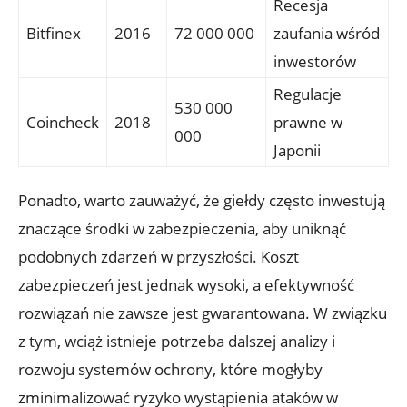
Recesja
Bitfinex
2016
72 000 000
⁣zaufania wśród
inwestorów
Regulacje⁢
530‍ 000
Coincheck
2018
prawne w
000
⁢Japonii
Ponadto, warto zauważyć,⁤ że ⁢giełdy często inwestują
znaczące ​środki ⁤w zabezpieczenia, aby uniknąć
podobnych zdarzeń ⁤w‌ przyszłości. Koszt
zabezpieczeń jest jednak wysoki,‌ a efektywność
⁣rozwiązań nie zawsze‌ jest‍ gwarantowana. W związku
z tym, wciąż istnieje ‌potrzeba dalszej analizy i
rozwoju systemów ochrony, które⁣ mogłyby
zminimalizować ‍ryzyko wystąpienia⁤ ataków w