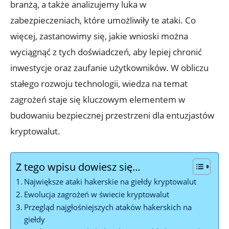
‌branżą, a także ⁣analizujemy‍ luka‍ w
zabezpieczeniach, ⁣które ‍umożliwiły te ataki. ​Co
więcej, ⁣zastanowimy‌ się, jakie wnioski​ można
wyciągnąć z tych‍ doświadczeń, aby ⁤lepiej chronić⁤
inwestycje⁤ oraz ⁤zaufanie użytkowników. W⁢ obliczu
stałego rozwoju technologii, wiedza ​na temat
zagrożeń staje się ⁣kluczowym ⁤elementem w
budowaniu bezpiecznej przestrzeni dla ​entuzjastów​
kryptowalut.
Z tego wpisu dowiesz się…
Największe⁢ ataki ⁣hakerskie ⁢na ⁢giełdy kryptowalut
Ewolucja zagrożeń ⁤w świecie⁢ kryptowalut
Przegląd najgłośniejszych ataków hakerskich na‌
giełdy