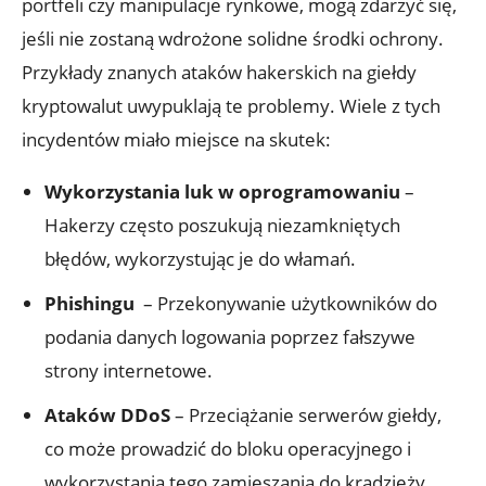
portfeli czy manipulacje rynkowe, ​mogą zdarzyć się,‍
jeśli nie zostaną ‌wdrożone solidne środki ‍ochrony.
Przykłady znanych⁤ ataków hakerskich ​na ⁣giełdy
kryptowalut ​uwypuklają‍ te problemy. Wiele‍ z⁢ tych
incydentów miało​ miejsce na ⁢skutek:
Wykorzystania luk w⁤ oprogramowaniu
–
Hakerzy często⁣ poszukują niezamkniętych
błędów, ⁣wykorzystując je do​ włamań.
Phishingu
⁢ – Przekonywanie użytkowników do
podania danych logowania poprzez fałszywe
strony ‌internetowe.
Ataków DDoS
– Przeciążanie serwerów ⁣giełdy,
co⁢ może prowadzić do bloku operacyjnego i
⁤wykorzystania tego zamieszania do kradzieży