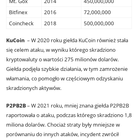
Mt.​ Gox
2014
450,000,000
Bitfinex
2016
72,000,000
Coincheck
2018
500,000,000
KuCoin
⁣ – W 2020 roku giełda KuCoin również stała
się celem ataku, w ⁣wyniku którego skradziono⁣
kryptowaluty ‌o wartości 275 milionów dolarów.
Giełda ‍podjęła szybkie działania, w tym zamrożenie
włamania, co pomogło w częściowym‌ odzyskaniu
skradzionych aktywów.
P2PB2B
–⁢ W 2021 roku, mniej znana ‌giełda​ P2PB2B
raportowała​ o ataku, podczas którego⁤ skradziono‌ 1,8
miliona dolarów. Chociaż straty były mniejsze w⁤
porównaniu do innych ataków, incydent zwrócił⁣