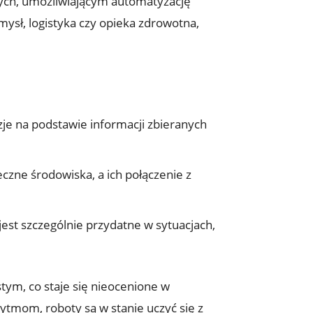
nych, umożliwiającym automatyzację⁤
mysł, logistyka czy opieka zdrowotna,
e na podstawie informacji zbieranych
e środowiska, a ⁤ich połączenie z
est szczególnie⁢ przydatne w sytuacjach,
tym, co staje się nieocenione w
ytmom, roboty są ⁤w stanie uczyć się z