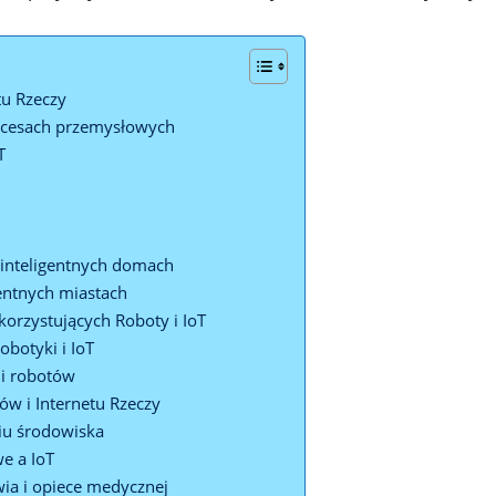
tu Rzeczy
rocesach przemysłowych
T
w inteligentnych domach
entnych miastach
rzystujących Roboty i IoT
obotyki i IoT
 i robotów
w i Internetu Rzeczy
iu środowiska
e a IoT
ia i ⁤opiece medycznej