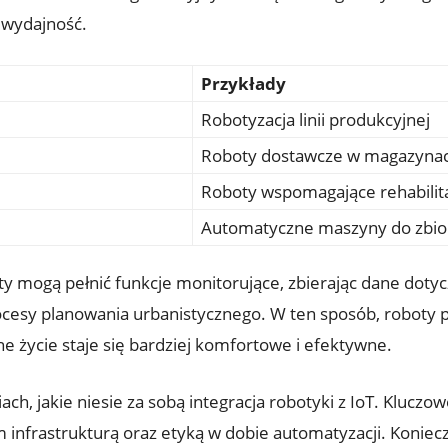
h wydajność.
Przykłady
Robotyzacja​ linii produkcyjnej
Roboty⁢ dostawcze‌ w magazyna
Roboty wspomagające rehabilit
Automatyczne ⁤maszyny ‌do zbi
 mogą pełnić​ funkcje monitorujące, zbierając dane dotyc
cesy planowania urbanistycznego.⁤ W‌ ten sposób,‍ roboty ⁤
e ⁣życie⁤ staje się bardziej komfortowe i efektywne.
h, jakie niesie za sobą integracja robotyki z IoT. Kluczow
infrastrukturą oraz ​etyką w dobie automatyzacji. Koniec