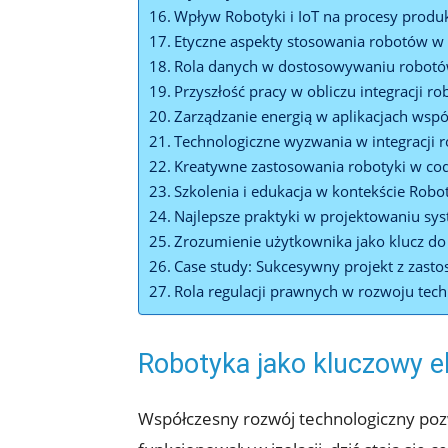
Wpływ Robotyki i IoT na procesy ​produ
Etyczne aspekty stosowania robotów w 
Rola ⁢danych ‌w dostosowywaniu ⁢robot
Przyszłość pracy ⁣w obliczu ⁣integracji⁤ ro
Zarządzanie energią​ w aplikacjach wsp
Technologiczne⁢ wyzwania w integracji ⁣
Kreatywne zastosowania robotyki‍ w c
Szkolenia i edukacja ‍w kontekście Robot
Najlepsze praktyki ⁣w projektowaniu sy
Zrozumienie użytkownika jako‍ klucz do s
Case study: Sukcesywny projekt z zasto
Rola regulacji prawnych w rozwoju techn
Robotyka⁢ jako‌ kluczowy‌ 
Współczesny rozwój technologiczny⁤ pozwa