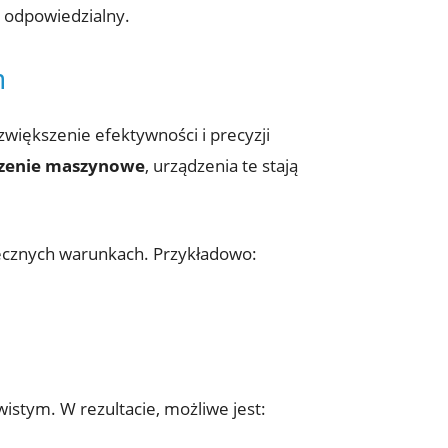
i odpowiedzialny.
h
większenie efektywności i precyzji
zenie maszynowe
, ⁤urządzenia te stają⁣
iecznych ​warunkach. Przykładowo:
wistym. ​W rezultacie, możliwe jest: