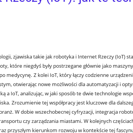
i, ​zjawiska takie jak ⁢robotyka i Internet Rzeczy (IoT) sta
y, które niegdyś były postrzegane⁢ głównie jako maszyny
i po medycynę. Z ⁢kolei IoT,​ który łączy codzienne urządze
stym, otwierając ​nowe możliwości dla automatyzacji i optym
 a​ IoT, analizując, w jaki ⁣sposób te dwie technologie wsp
ka. Zrozumienie tej‌ współpracy jest kluczowe dla ⁤dalsz
u ‌branż. W dobie ‍wszechobecnej cyfryzacji, ​integracja rob
transportu czy⁤ zarządzania miastami. W kolejnych częściac
z ⁣przyszłym kierunkom‌ rozwoju w kontekście tej fascynu