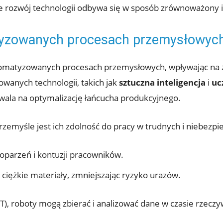
że​ rozwój technologii odbywa ⁤się w sposób zrównoważony ​
atyzowanych‍ procesach przemysłowyc
tomatyzowanych procesach przemysłowych, wpływając na⁣ z
owanych technologii, takich jak
sztuczna inteligencja
i
uc
zwala na optymalizację łańcucha produkcyjnego.
emyśle jest ich ‌zdolność do pracy w trudnych i⁤ niebezp
oparzeń i kontuzji⁣ pracowników.
iężkie⁣ materiały, zmniejszając ryzyko urazów.
oT), roboty mogą​ zbierać⁤ i analizować dane w czasie rzeczy