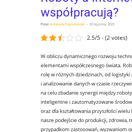
współpracują?
Przez
Artykuły Czytelników
-
20 stycznia, 2025
2.5/5 - (2 votes)
W obliczu dynamicznego rozwoju technologi
elementami współczesnego świata. Robot
rolę w⁢ różnych dziedzinach, od​ logistyk
i analizowanie ⁢danych w czasie rzeczywi
na celu zbadanie synergii między robotyką
inteligentne i zautomatyzowane środowis
oraz dla ‍kształtowania przyszłości ‍wiel
nasze podejście do produkcji, zdrowia, 
⁢przypadkom zastosowań, ⁢wyzwaniom ora