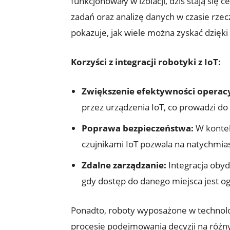
funkcjonowały w izolacji, dziś stają s
zadań oraz analizę danych w‌ czasie rzec
⁢pokazuje, jak wiele można zyskać ⁢dzięki
Korzyści⁢ z integracji robotyki z IoT:
Zwiększenie efektywności operacy
przez urządzenia ⁢IoT, ​co prowadzi‍ 
Poprawa bezpieczeństwa:
W kontek
czujnikami IoT pozwala ​na ‌natychmi
Zdalne zarządzanie:
Integracja obydw
gdy dostęp⁤ do danego miejsca⁢ jest o
Ponadto, roboty‍ wyposażone w technolog
procesie podejmowania decyzji na ⁤różny