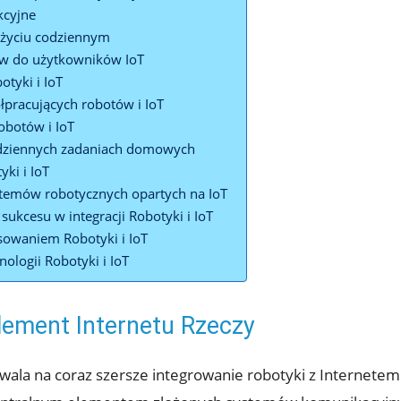
kcyjne
życiu ‍codziennym
ów do użytkowników IoT
botyki i IoT
ółpracujących robotów i IoT
robotów i IoT
odziennych zadaniach domowych
yki i IoT
stemów ​robotycznych opartych​ na IoT
ukcesu w integracji Robotyki i⁤ IoT
sowaniem ⁣Robotyki i IoT
ologii Robotyki i IoT
element Internetu Rzeczy
la ​na coraz szersze integrowanie ⁢robotyki z ​Internetem​ 