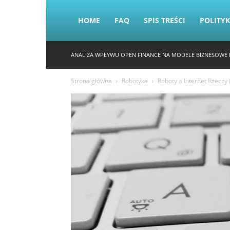
HOME
FAQ
SPIS TREŚCI
POLITY
ANALIZA WPŁYWU OPEN FINANCE NA MODELE BIZNESOWE 
Strona główna
Robotyka
Roboty a Internet Rzeczy 