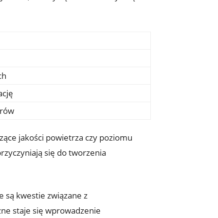
ch
ację
orów
zące jakości powietrza czy poziomu
przyczyniają się do tworzenia
e są kwestie​ związane z
zne staje się wprowadzenie