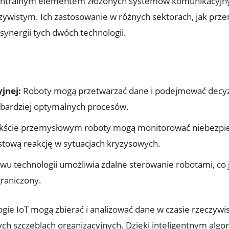
ię ⁣centralnym elementem‍ złożonych systemów komunikacyj
zywistym.⁢ Ich zastosowanie w różnych⁢ sektorach, jak prze
 synergii tych dwóch ⁤technologii.
jnej:
Roboty mogą przetwarzać dane ‌i podejmować decyzj
do bardziej optymalnych procesów.
ście przemysłowym roboty mogą monitorować niebezpieczn
astową reakcję w sytuacjach kryzysowych.
u ⁣technologii umożliwia zdalne sterowanie ⁢robotami, co j
graniczony.
ie IoT mogą zbierać i analizować dane w czasie rzeczywis
ch szczeblach organizacyjnych. Dzięki inteligentnym ​algor