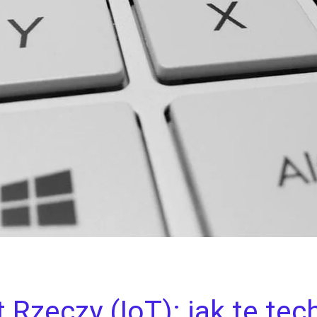
 Rzeczy (IoT): jak te tec