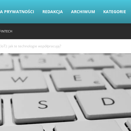
KA PRYWATNOŚCI
REDAKCJA
ARCHIWUM
KATEGORIE
FINTECH
(IoT): jak te technologie współpracują?