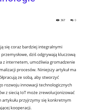
367
0
ją się coraz bardziej integralnymi
 przemysłowe,⁤ dziś odgrywają kluczową
nia z⁢ internetem,⁤ umożliwia gromadzenie
alizacji ⁤procesów. Niniejszy artykuł ma⁣
ółpracują ze sobą,⁢ aby stworzyć
ego rozwoju innowacji technologicznych
otów z siecią IoT​ może zrewolucjonizować
h‍ artykułu przyjrzymy ⁤się konkretnym
jącej kooperacji.