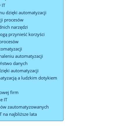
 IT
u dzięki automatyzacji
cji procesów
nich narzędzi
ogą przynieść‌ korzyści
 procesów
utomatyzacji
leniu ⁤automatyzacji
eństwo danych
dzięki automatyzacji
matyzacją a ludzkim dotykiem
rowej firm
e IT
cesów zautomatyzowanych
 na najbliższe lata