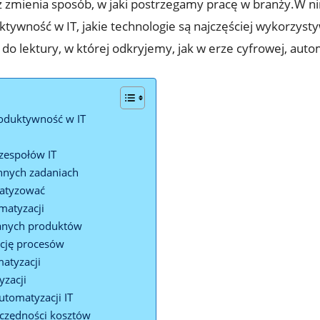
eż zmienia ‍sposób, w jaki postrzegamy pracę w branży.W ni
wność w IT, jakie technologie‍ są najczęściej ⁤wykorzysty
do lektury, w której odkryjemy, jak w erze cyfrowej, autom
roduktywność w IT
 zespołów IT
ennych zadaniach
matyzować
omatyzacji
zanych produktów
ację procesów
matyzacji
yzacji
utomatyzacji IT
szczędności kosztów