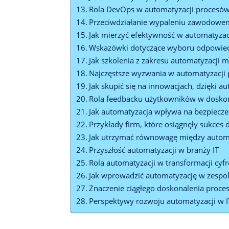
Rola DevOps w automatyzacji procesów
Przeciwdziałanie wypaleniu zawodowem
Jak mierzyć efektywność w ⁣automatyza
Wskazówki dotyczące wyboru odpowied
Jak szkolenia z‌ zakresu automatyzacji m
Najczęstsze wyzwania ⁣w​ automatyzacji
Jak skupić się na innowacjach, dzięki a
Rola feedbacku użytkowników w doskona
Jak automatyzacja wpływa na bezpiecz
Przykłady firm, które osiągnęły sukces 
Jak‌ utrzymać ⁢równowagę między ​auto
Przyszłość automatyzacji w branży ​IT
Rola automatyzacji w transformacji cyf
Jak wprowadzić automatyzację w zespol
Znaczenie ciągłego doskonalenia pro
Perspektywy rozwoju automatyzacji w IT