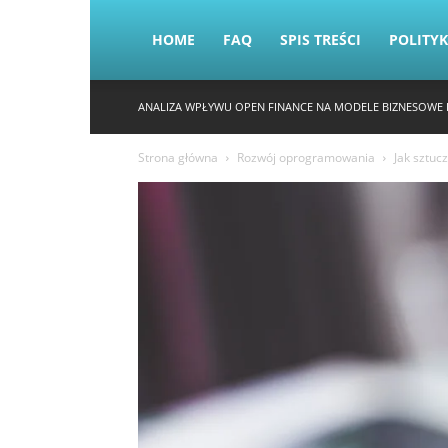
HOME
FAQ
SPIS TREŚCI
POLITY
ANALIZA WPŁYWU OPEN FINANCE NA MODELE BIZNESOWE 
Strona główna
Rozwój oprogramowania
Jak sztuc