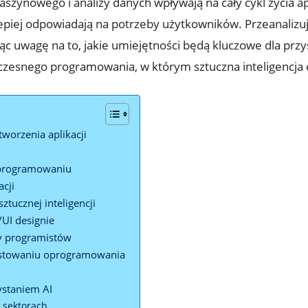
szynowego i analizy danych wpływają na cały cykl życia apl
epiej odpowiadają na potrzeby użytkowników. Przeanalizuj
jąc uwagę na to, jakie umiejętności będą kluczowe dla przy
czesnego programowania, w którym sztuczna inteligencja 
tworzenia aplikacji
 programowaniu
acji
tucznej inteligencji
/UI designie
cy programistów
 testowaniu oprogramowania
ystaniem AI
 sektorach