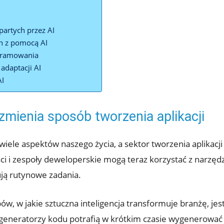
partych przez AI
ch z pomocą AI
ogramowania
adaptacji AI
AI
 zmienia sposób tworzenia aplikacji
wiele aspektów naszego życia, a sektor tworzenia aplikacji 
 i zespoły deweloperskie mogą teraz korzystać z narzędzi
ją rutynowe zadania.
w, w jakie sztuczna inteligencja transformuje branżę, jes
 generatorzy kodu potrafią w krótkim czasie wygenerować