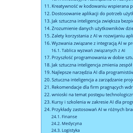
Kreatywność w kodowaniu wspierana pr
Dostosowanie aplikacji do potrzeb uży
Jak sztuczna inteligencja zwiększa bezpi
Zrozumienie danych użytkowników dzię
Zalety korzystania z AI w rozwijaniu apl
Wyzwania związane z integracją AI w pr
Tablica wyzwań związanych z AI
Przyszłość programowania w dobie sztuc
Jak sztuczna inteligencja zmienia zespó
Najlepsze narzędzia AI dla programistó
Sztuczna inteligencja a zarządzanie proj
Rekomendacje dla firm pragnących wdro
wnioski na temat postępu technologicz
Kursy i szkolenia w zakresie AI dla pro
Przykłady zastosowań AI w różnych br
Finanse
Medycyna
Logistyka