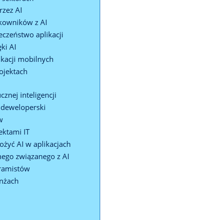
zez AI
tkowników z AI
eczeństwo aplikacji
ki AI
ikacji mobilnych
ojektach
znej inteligencji
ł deweloperski
w
ektami IT
żyć AI w aplikacjach
nego związanego z AI
gramistów
anżach