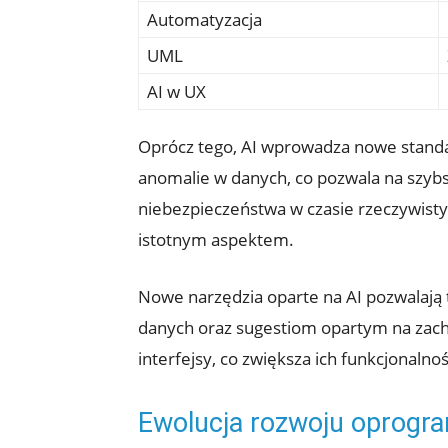
Automatyzacja
UML
AI w UX
Oprócz tego, AI wprowadza nowe standa
anomalie w danych, co pozwala na szyb
niebezpieczeństwa w czasie rzeczywistym
istotnym aspektem.
Nowe narzędzia oparte na AI pozwalają t
danych oraz sugestiom opartym na zacho
interfejsy, co zwiększa ich funkcjonaln
Ewolucja rozwoju oprogra